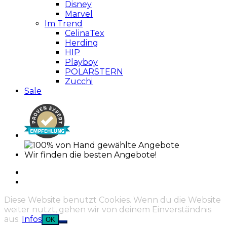
Disney
Marvel
Im Trend
CelinaTex
Herding
HIP
Playboy
POLARSTERN
Zucchi
Sale
Wir finden die besten Angebote!
Diese Website benutzt Cookies. Wenn du die Website
weiter nutzt, gehen wir von deinem Einverständnis
aus.
Infos
OK