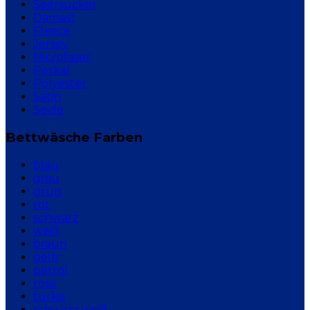
Seersucker
Damast
Fleece
Jersey
Microfaser
Perkal
Polyester
Satin
Seide
Bettwäsche Farben
blau
grau
grün
rot
schwarz
weiß
braun
gelb
petrol
rosa
türkis
schwarz weiß