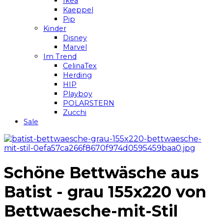
Ikea
Kaeppel
Pip
Kinder
Disney
Marvel
Im Trend
CelinaTex
Herding
HIP
Playboy
POLARSTERN
Zucchi
Sale
Schöne Bettwäsche aus
Batist - grau 155x220 von
Bettwaesche-mit-Stil