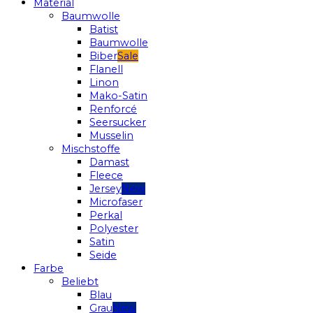
Material
Baumwolle
Batist
Baumwolle
Biber
Flanell
Linon
Mako-Satin
Renforcé
Seersucker
Musselin
Mischstoffe
Damast
Fleece
Jersey
Microfaser
Perkal
Polyester
Satin
Seide
Farbe
Beliebt
Blau
Grau