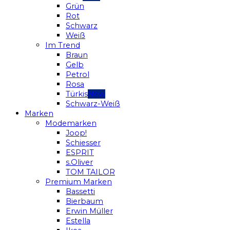
Grün
Rot
Schwarz
Weiß
Im Trend
Braun
Gelb
Petrol
Rosa
Türkis
Schwarz-Weiß
Marken
Modemarken
Joop!
Schiesser
ESPRIT
s.Oliver
TOM TAILOR
Premium Marken
Bassetti
Bierbaum
Erwin Müller
Estella