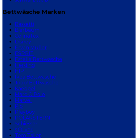
Bettwäsche Marken
Bassetti
Bierbaum
CelinaTex
Disney
Erwin Müller
ESPRIT
Estella Bettwäsche
Herding
HIP
Ikea Bettwäsche
Joop! Bettwäsche
Kaeppel
Marc O'Polo
Marvel
Pip
Playboy
POLARSTERN
Schiesser
s.Oliver
Tom Tailor