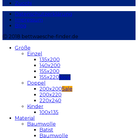
Zucchi
Datenschutzerklärung
Impressum
Blog
Ⓒ 2018 bettwaesche-finder.de
Größe
Einzel
135x200
140x200
155x200
155x220
Doppel
200x200
200x220
220x240
Kinder
100x135
Material
Baumwolle
Batist
Baumwolle