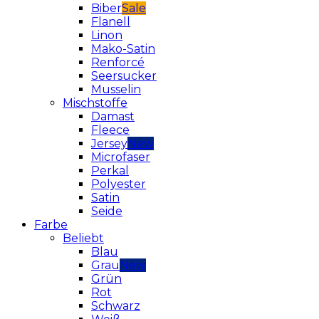
Biber
Flanell
Linon
Mako-Satin
Renforcé
Seersucker
Musselin
Mischstoffe
Damast
Fleece
Jersey
Microfaser
Perkal
Polyester
Satin
Seide
Farbe
Beliebt
Blau
Grau
Grün
Rot
Schwarz