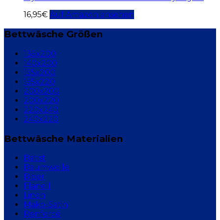
16,95
€
Auf Amazon ansehen
Bettwäsche Größen
135x200
140x200
155x200
155x220
200x200
200x220
220x240
240x220
Bettwäsche Materialien
Batist
Baumwolle
Biber
Flanell
Linon
Mako-Satin
Renforcé