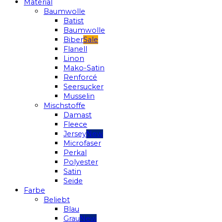
Material
Baumwolle
Batist
Baumwolle
Biber
Flanell
Linon
Mako-Satin
Renforcé
Seersucker
Musselin
Mischstoffe
Damast
Fleece
Jersey
Microfaser
Perkal
Polyester
Satin
Seide
Farbe
Beliebt
Blau
Grau