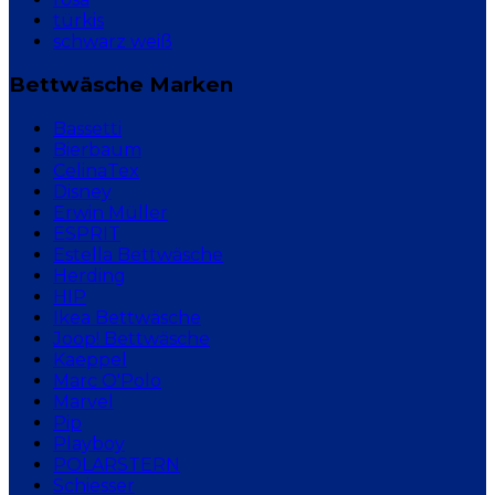
türkis
schwarz weiß
Bettwäsche Marken
Bassetti
Bierbaum
CelinaTex
Disney
Erwin Müller
ESPRIT
Estella Bettwäsche
Herding
HIP
Ikea Bettwäsche
Joop! Bettwäsche
Kaeppel
Marc O'Polo
Marvel
Pip
Playboy
POLARSTERN
Schiesser