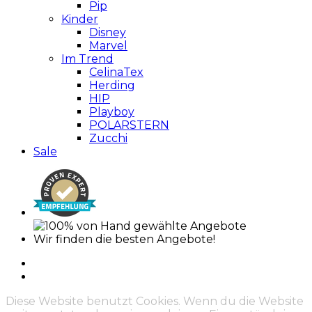
Pip
Kinder
Disney
Marvel
Im Trend
CelinaTex
Herding
HIP
Playboy
POLARSTERN
Zucchi
Sale
Wir finden die besten Angebote!
Diese Website benutzt Cookies. Wenn du die Website