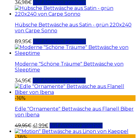
36,98
€
Auf Amazon ansehen
Hübsche Bettwäsche aus Satin - grün 220x240
von Carpe Sonno
89,95
€
Auf Amazon ansehen
Moderne "Schöne Träume" Bettwäsche von
Sleeptime
34,95
€
Auf Amazon ansehen
-16%
Edle "Ornamente" Bettwäsche aus Flanell Biber
von Ibena
49,95
€
41,99
€
Auf Amazon ansehen
-38%