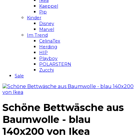
Ikea
Kaeppel
Pip
Kinder
Disney
Marvel
Im Trend
CelinaTex
Herding
HIP
Playboy
POLARSTERN
Zucchi
Sale
Schöne Bettwäsche aus
Baumwolle - blau
140x200 von Ikea