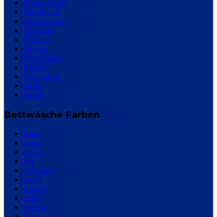
Mako-Satin
Renforcé
Seersucker
Damast
Fleece
Jersey
Microfaser
Perkal
Polyester
Satin
Seide
Bettwäsche Farben
blau
grau
grün
rot
schwarz
weiß
braun
gelb
petrol
rosa