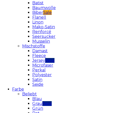
Batist
Baumwolle
Biber
Flanell
Linon
Mako-Satin
Renforcé
Seersucker
Musselin
Mischstoffe
Damast
Fleece
Jersey
Microfaser
Perkal
Polyester
Satin
Seide
Farbe
Beliebt
Blau
Grau
Grün