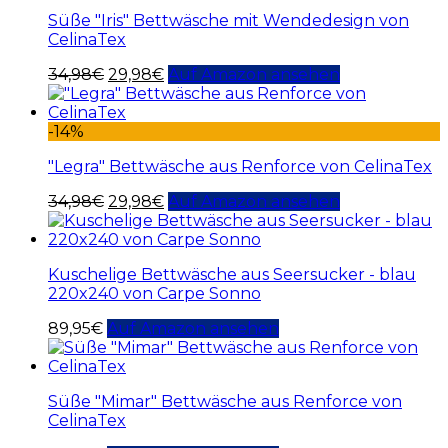
Süße "Iris" Bettwäsche mit Wendedesign von
CelinaTex
34,98
€
29,98
€
Auf Amazon ansehen
-14%
"Legra" Bettwäsche aus Renforce von CelinaTex
34,98
€
29,98
€
Auf Amazon ansehen
Kuschelige Bettwäsche aus Seersucker - blau
220x240 von Carpe Sonno
89,95
€
Auf Amazon ansehen
Süße "Mimar" Bettwäsche aus Renforce von
CelinaTex