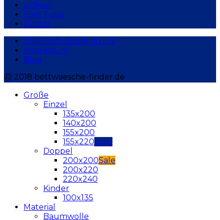
s.Oliver
Tom Tailor
Zucchi
Datenschutzerklärung
Impressum
Blog
Ⓒ 2018 bettwaesche-finder.de
Größe
Einzel
135x200
140x200
155x200
155x220
Doppel
200x200
200x220
220x240
Kinder
100x135
Material
Baumwolle