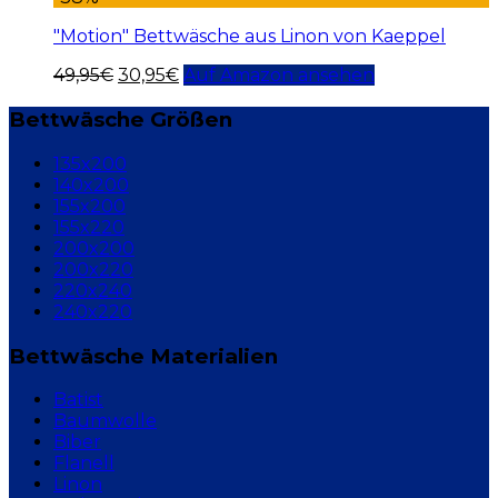
"Motion" Bettwäsche aus Linon von Kaeppel
49,95
€
30,95
€
Auf Amazon ansehen
Bettwäsche Größen
135x200
140x200
155x200
155x220
200x200
200x220
220x240
240x220
Bettwäsche Materialien
Batist
Baumwolle
Biber
Flanell
Linon