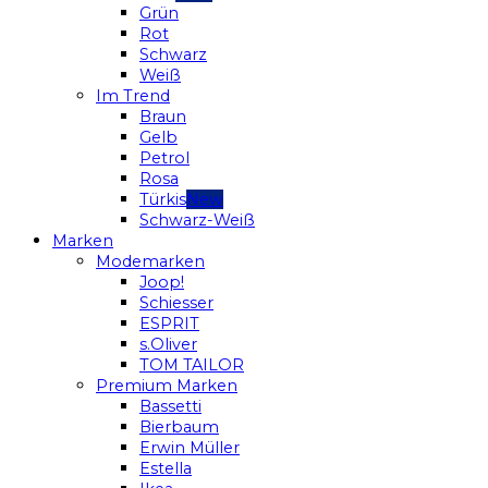
Grün
Rot
Schwarz
Weiß
Im Trend
Braun
Gelb
Petrol
Rosa
Türkis
Schwarz-Weiß
Marken
Modemarken
Joop!
Schiesser
ESPRIT
s.Oliver
TOM TAILOR
Premium Marken
Bassetti
Bierbaum
Erwin Müller
Estella