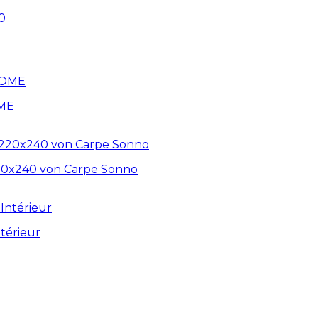
OME
20x240 von Carpe Sonno
térieur