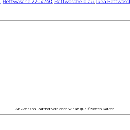
e
,
Bettwäsche 220x240
,
Bettwäsche blau
,
Ikea Bettwäsc
Als Amazon-Partner verdienen wir an qualifizierten Käufen