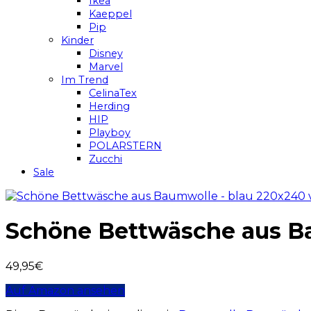
Ikea
Kaeppel
Pip
Kinder
Disney
Marvel
Im Trend
CelinaTex
Herding
HIP
Playboy
POLARSTERN
Zucchi
Sale
Schöne Bettwäsche aus Ba
49,95
€
Auf Amazon ansehen