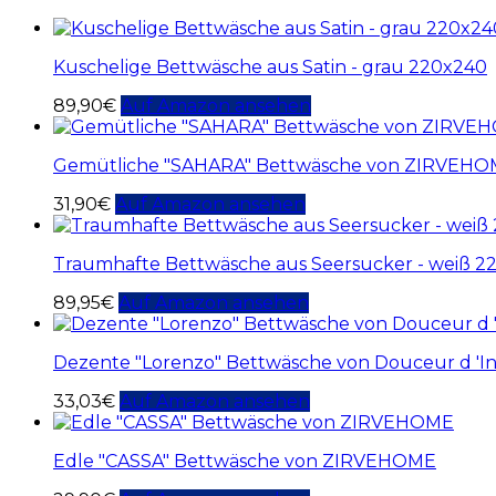
Kuschelige Bettwäsche aus Satin - grau 220x240
89,90
€
Auf Amazon ansehen
Gemütliche "SAHARA" Bettwäsche von ZIRVEH
31,90
€
Auf Amazon ansehen
Traumhafte Bettwäsche aus Seersucker - weiß 2
89,95
€
Auf Amazon ansehen
Dezente "Lorenzo" Bettwäsche von Douceur d 'In
33,03
€
Auf Amazon ansehen
Edle "CASSA" Bettwäsche von ZIRVEHOME