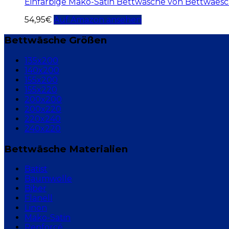
Einfarbige Mako-Satin Bettwäsche von Bettwaesch
54,95
€
Auf Amazon ansehen
Bettwäsche Größen
135x200
140x200
155x200
155x220
200x200
200x220
220x240
240x220
Bettwäsche Materialien
Batist
Baumwolle
Biber
Flanell
Linon
Mako-Satin
Renforcé