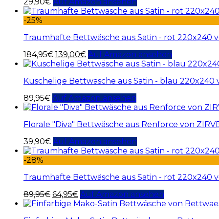
29,90
€
Auf Amazon ansehen
-25%
Traumhafte Bettwäsche aus Satin - rot 220x240 v
184,95
€
139,00
€
Auf Amazon ansehen
Kuschelige Bettwäsche aus Satin - blau 220x240
89,95
€
Auf Amazon ansehen
Florale "Diva" Bettwäsche aus Renforce von ZI
39,90
€
Auf Amazon ansehen
-28%
Traumhafte Bettwäsche aus Satin - rot 220x240 
89,95
€
64,95
€
Auf Amazon ansehen