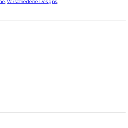
he
,
Verschiedene Designs
,