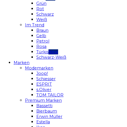
Grün
Rot
Schwarz
Weiß
Im Trend
Braun
Gelb
Petrol
Rosa
Türkis
Schwarz-Weiß
Marken
Modemarken
Joop!
Schiesser
ESPRIT
s.Oliver
TOM TAILOR
Premium Marken
Bassetti
Bierbaum
Erwin Müller
Estella