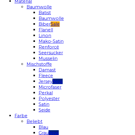
Material
Baumwolle
Batist
Baumwolle
Biber
Flanell
Linon
Mako-Satin
Renforcé
Seersucker
Musselin
Mischstoffe
Damast
Fleece
Jersey
Microfaser
Perkal
Polyester
Satin
Seide
Farbe
Beliebt
Blau
Grau