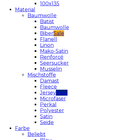
100x135
Material
Baumwolle
Batist
Baumwolle
Biber
Flanell
Linon
Mako-Satin
Renforcé
Seersucker
Musselin
Mischstoffe
Damast
Fleece
Jersey
Microfaser
Perkal
Polyester
Satin
Seide
Farbe
Beliebt