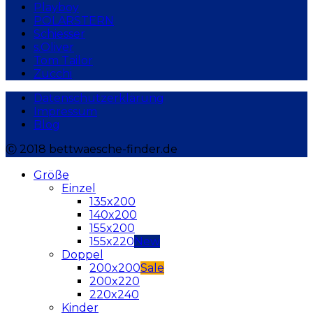
Playboy
POLARSTERN
Schiesser
s.Oliver
Tom Tailor
Zucchi
Datenschutzerklärung
Impressum
Blog
Ⓒ 2018 bettwaesche-finder.de
Größe
Einzel
135x200
140x200
155x200
155x220
Doppel
200x200
200x220
220x240
Kinder