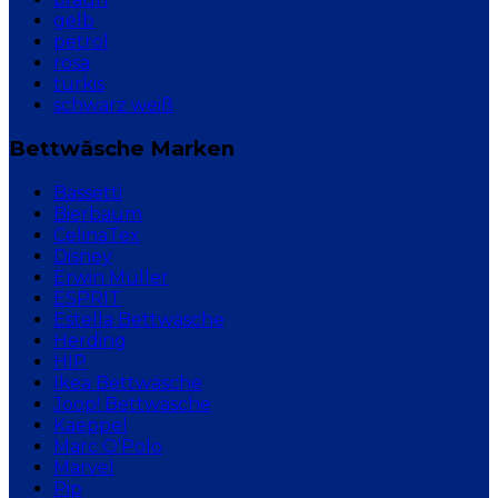
gelb
petrol
rosa
türkis
schwarz weiß
Bettwäsche Marken
Bassetti
Bierbaum
CelinaTex
Disney
Erwin Müller
ESPRIT
Estella Bettwäsche
Herding
HIP
Ikea Bettwäsche
Joop! Bettwäsche
Kaeppel
Marc O'Polo
Marvel
Pip