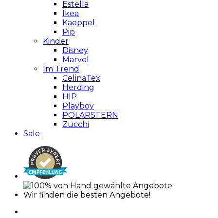
Estella
Ikea
Kaeppel
Pip
Kinder
Disney
Marvel
Im Trend
CelinaTex
Herding
HIP
Playboy
POLARSTERN
Zucchi
Sale
Wir finden die besten Angebote!