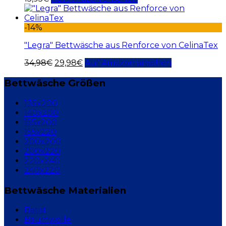
-14%
"Legra" Bettwäsche aus Renforce von CelinaTex
34,98
€
29,98
€
Auf Amazon ansehen
Bettwäsche Größen
135x200
140x200
155x200
155x220
200x200
200x220
220x240
240x220
Bettwäsche Materialien
Batist
Baumwolle