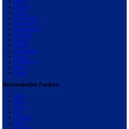
Biber
Flanell
Linon
Mako-Satin
Renforcé
Seersucker
Damast
Fleece
Jersey
Microfaser
Perkal
Polyester
Satin
Seide
Bettwäsche Farben
blau
grau
grün
rot
schwarz
weiß
braun