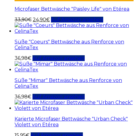
Microfaser Bettwäsche "Paisley Life" von Etérea
33,90
€
24,90
€
Auf Amazon ansehen
Süße "Coeurs" Bettwäsche aus Renforce von
CelinaTex
36,98
€
Auf Amazon ansehen
Süße "Mimar" Bettwäsche aus Renforce von
CelinaTex
36,98
€
Auf Amazon ansehen
Karierte Microfaser Bettwäsche "Urban Check"
Violett von Etérea
15,95
€
Auf Amazon ansehen