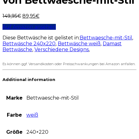
von Bettwaesche-mit-Stil
149,95
€
89,95
€
Auf Amazon ansehen
Diese Bettwäsche ist gelistet in:
Bettwaesche-mit-Stil
,
Bettwäsche 240x220
,
Bettwäsche weiß
,
Damast
Bettwäsche
,
Verschiedene Designs
,
Es können ggf. Versandkosten oder Preisschwankungen bei Amazon anfallen.
Additional information
Marke
Bettwaesche-mit-Stil
Farbe
weiß
Größe
240×220