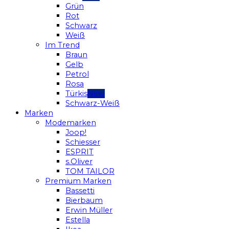
Grün
Rot
Schwarz
Weiß
Im Trend
Braun
Gelb
Petrol
Rosa
Türkis
Schwarz-Weiß
Marken
Modemarken
Joop!
Schiesser
ESPRIT
s.Oliver
TOM TAILOR
Premium Marken
Bassetti
Bierbaum
Erwin Müller
Estella