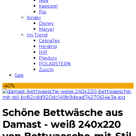
Ikea
Kaeppel
Pip
Kinder
Disney
Marvel
Im Trend
CelinaTex
Herding
HIP
Playboy
POLARSTERN
Zucchi
Sale
-40%
Schöne Bettwäsche aus
Damast - weiß 240x220