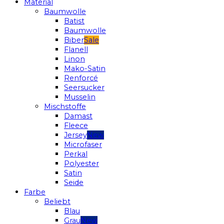
Material
Baumwolle
Batist
Baumwolle
Biber
Flanell
Linon
Mako-Satin
Renforcé
Seersucker
Musselin
Mischstoffe
Damast
Fleece
Jersey
Microfaser
Perkal
Polyester
Satin
Seide
Farbe
Beliebt
Blau
Grau