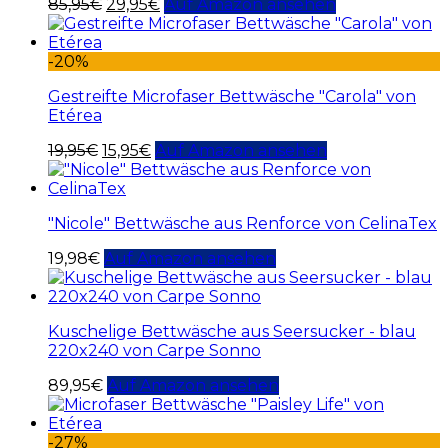
85,95
€
29,95
€
Auf Amazon ansehen
-20%
Gestreifte Microfaser Bettwäsche "Carola" von
Etérea
19,95
€
15,95
€
Auf Amazon ansehen
"Nicole" Bettwäsche aus Renforce von CelinaTex
19,98
€
Auf Amazon ansehen
Kuschelige Bettwäsche aus Seersucker - blau
220x240 von Carpe Sonno
89,95
€
Auf Amazon ansehen
-27%