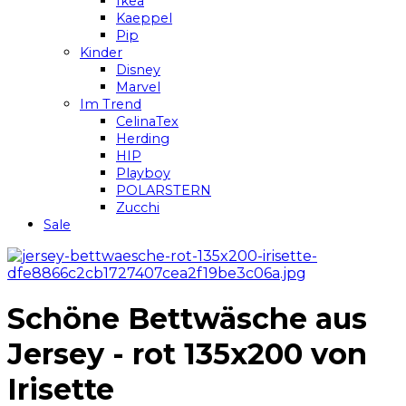
Ikea
Kaeppel
Pip
Kinder
Disney
Marvel
Im Trend
CelinaTex
Herding
HIP
Playboy
POLARSTERN
Zucchi
Sale
Schöne Bettwäsche aus
Jersey - rot 135x200 von
Irisette