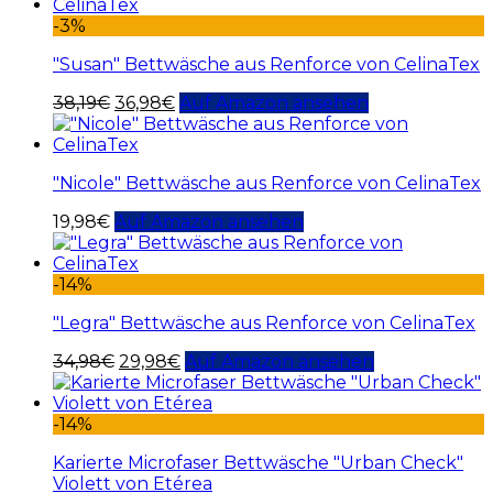
-3%
"Susan" Bettwäsche aus Renforce von CelinaTex
38,19
€
36,98
€
Auf Amazon ansehen
"Nicole" Bettwäsche aus Renforce von CelinaTex
19,98
€
Auf Amazon ansehen
-14%
"Legra" Bettwäsche aus Renforce von CelinaTex
34,98
€
29,98
€
Auf Amazon ansehen
-14%
Karierte Microfaser Bettwäsche "Urban Check"
Violett von Etérea