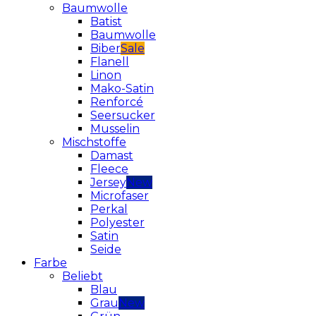
Baumwolle
Batist
Baumwolle
Biber
Flanell
Linon
Mako-Satin
Renforcé
Seersucker
Musselin
Mischstoffe
Damast
Fleece
Jersey
Microfaser
Perkal
Polyester
Satin
Seide
Farbe
Beliebt
Blau
Grau