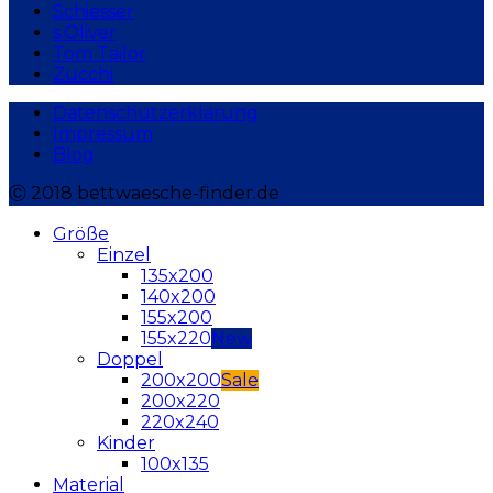
Schiesser
s.Oliver
Tom Tailor
Zucchi
Datenschutzerklärung
Impressum
Blog
Ⓒ 2018 bettwaesche-finder.de
Größe
Einzel
135x200
140x200
155x200
155x220
Doppel
200x200
200x220
220x240
Kinder
100x135
Material