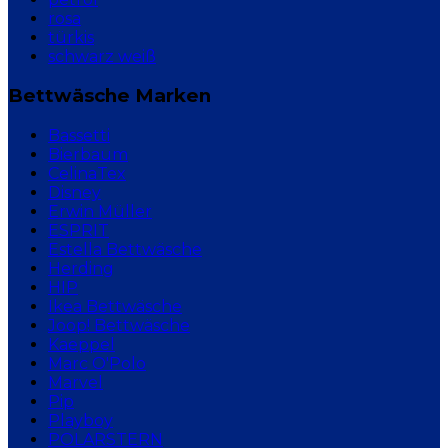
rosa
türkis
schwarz weiß
Bettwäsche Marken
Bassetti
Bierbaum
CelinaTex
Disney
Erwin Müller
ESPRIT
Estella Bettwäsche
Herding
HIP
Ikea Bettwäsche
Joop! Bettwäsche
Kaeppel
Marc O'Polo
Marvel
Pip
Playboy
POLARSTERN