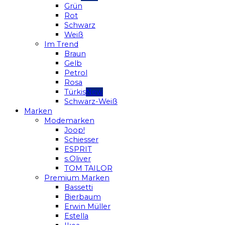
Grün
Rot
Schwarz
Weiß
Im Trend
Braun
Gelb
Petrol
Rosa
Türkis
Schwarz-Weiß
Marken
Modemarken
Joop!
Schiesser
ESPRIT
s.Oliver
TOM TAILOR
Premium Marken
Bassetti
Bierbaum
Erwin Müller
Estella