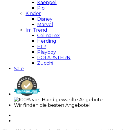
Kaeppel
Pip
Kinder
Disney
Marvel
Im Trend
CelinaTex
Herding
HIP
Playboy
POLARSTERN
Zucchi
Sale
Wir finden die besten Angebote!