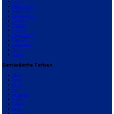
Linon
Mako-Satin
Renforcé
Seersucker
Damast
Fleece
Jersey
Microfaser
Perkal
Polyester
Satin
Seide
Bettwäsche Farben
blau
grau
grün
rot
schwarz
weiß
braun
gelb
petrol