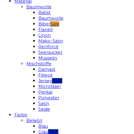
Material
Baumwolle
Batist
Baumwolle
Biber
Flanell
Linon
Mako-Satin
Renforcé
Seersucker
Musselin
Mischstoffe
Damast
Fleece
Jersey
Microfaser
Perkal
Polyester
Satin
Seide
Farbe
Beliebt
Blau
Grau