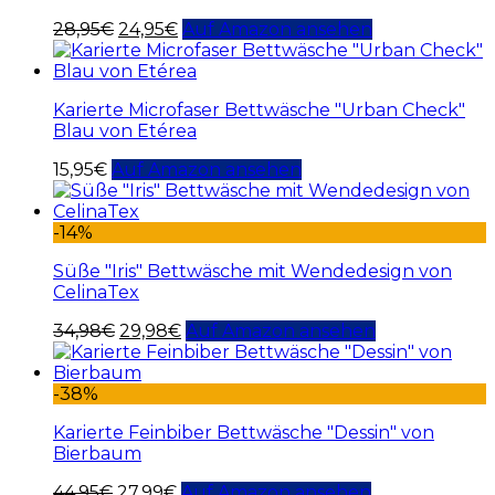
28,95
€
24,95
€
Auf Amazon ansehen
Karierte Microfaser Bettwäsche "Urban Check"
Blau von Etérea
15,95
€
Auf Amazon ansehen
-14%
Süße "Iris" Bettwäsche mit Wendedesign von
CelinaTex
34,98
€
29,98
€
Auf Amazon ansehen
-38%
Karierte Feinbiber Bettwäsche "Dessin" von
Bierbaum
44,95
€
27,99
€
Auf Amazon ansehen