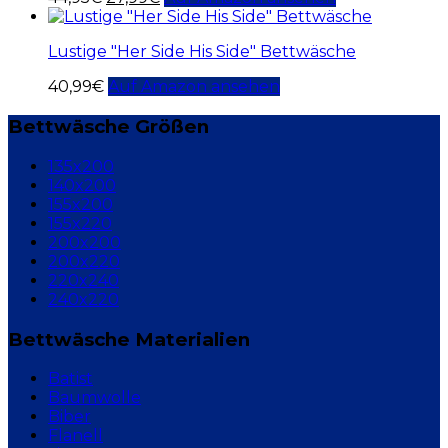
Lustige "Her Side His Side" Bettwäsche
40,99
€
Auf Amazon ansehen
Bettwäsche Größen
135x200
140x200
155x200
155x220
200x200
200x220
220x240
240x220
Bettwäsche Materialien
Batist
Baumwolle
Biber
Flanell