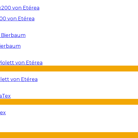
00 von Etérea
Bierbaum
lett von Etérea
Tex