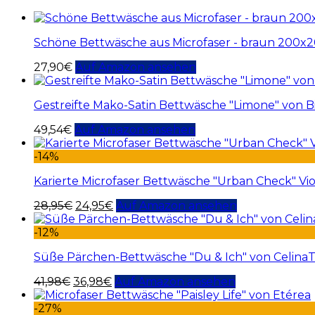
Schöne Bettwäsche aus Microfaser - braun 200x2
27,90
€
Auf Amazon ansehen
Gestreifte Mako-Satin Bettwäsche "Limone" von 
49,54
€
Auf Amazon ansehen
-14%
Karierte Microfaser Bettwäsche "Urban Check" Vio
28,95
€
24,95
€
Auf Amazon ansehen
-12%
Süße Pärchen-Bettwäsche "Du & Ich" von Celina
41,98
€
36,98
€
Auf Amazon ansehen
-27%