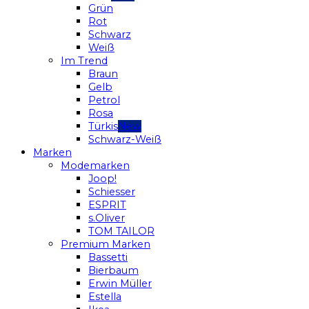
Grün
Rot
Schwarz
Weiß
Im Trend
Braun
Gelb
Petrol
Rosa
Türkis
Schwarz-Weiß
Marken
Modemarken
Joop!
Schiesser
ESPRIT
s.Oliver
TOM TAILOR
Premium Marken
Bassetti
Bierbaum
Erwin Müller
Estella