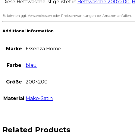
Diese Bettwäsche ist gelistet in:
Bettwäsche 200x200
,
B
Es können ggf. Versandkosten oder Preisschwankungen bei Amazon anfallen.
Additional information
Marke
Essenza Home
Farbe
blau
Größe
200×200
Material
Mako-Satin
Related Products