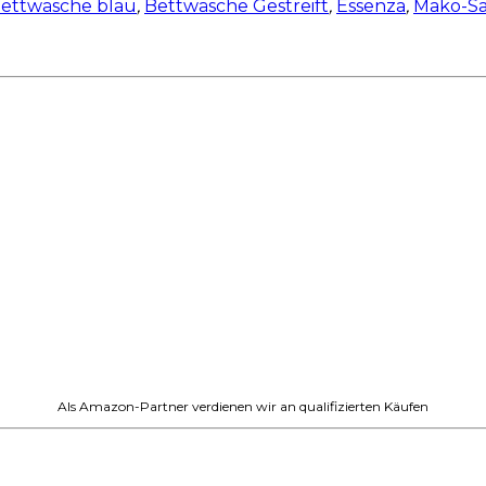
ettwäsche blau
,
Bettwäsche Gestreift
,
Essenza
,
Mako-Sa
Als Amazon-Partner verdienen wir an qualifizierten Käufen