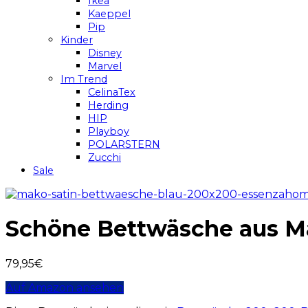
Ikea
Kaeppel
Pip
Kinder
Disney
Marvel
Im Trend
CelinaTex
Herding
HIP
Playboy
POLARSTERN
Zucchi
Sale
Schöne Bettwäsche aus Ma
79,95
€
Auf Amazon ansehen