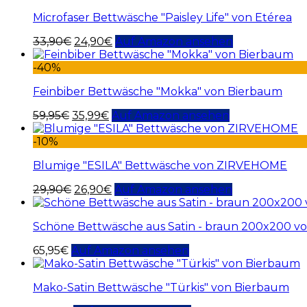
Microfaser Bettwäsche "Paisley Life" von Etérea
33,90
€
24,90
€
Auf Amazon ansehen
-40%
Feinbiber Bettwäsche "Mokka" von Bierbaum
59,95
€
35,99
€
Auf Amazon ansehen
-10%
Blumige "ESILA" Bettwäsche von ZIRVEHOME
29,90
€
26,90
€
Auf Amazon ansehen
Schöne Bettwäsche aus Satin - braun 200x200 v
65,95
€
Auf Amazon ansehen
Mako-Satin Bettwäsche "Türkis" von Bierbaum