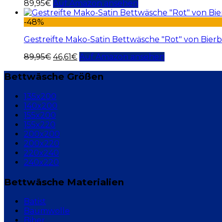
89,95
€
Auf Amazon ansehen
-48%
Gestreifte Mako-Satin Bettwäsche "Rot" von Bie
89,95
€
46,61
€
Auf Amazon ansehen
Bettwäsche Größen
135x200
140x200
155x200
155x220
200x200
200x220
220x240
240x220
Bettwäsche Materialien
Batist
Baumwolle
Biber