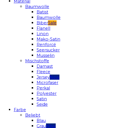
Material
Baumwolle
Batist
Baumwolle
Biber
Flanell
Linon
Mako-Satin
Renforcé
Seersucker
Musselin
Mischstoffe
Damast
Fleece
Jersey
Microfaser
Perkal
Polyester
Satin
Seide
Farbe
Beliebt
Blau
Grau