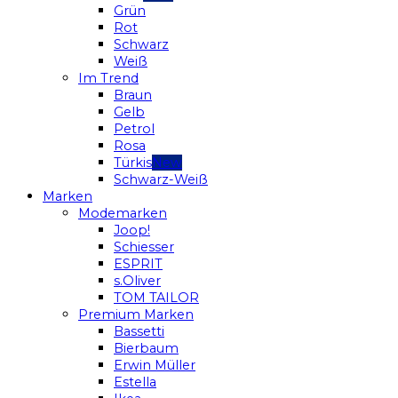
Grün
Rot
Schwarz
Weiß
Im Trend
Braun
Gelb
Petrol
Rosa
Türkis
Schwarz-Weiß
Marken
Modemarken
Joop!
Schiesser
ESPRIT
s.Oliver
TOM TAILOR
Premium Marken
Bassetti
Bierbaum
Erwin Müller
Estella