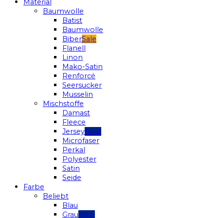
Material
Baumwolle
Batist
Baumwolle
Biber
Flanell
Linon
Mako-Satin
Renforcé
Seersucker
Musselin
Mischstoffe
Damast
Fleece
Jersey
Microfaser
Perkal
Polyester
Satin
Seide
Farbe
Beliebt
Blau
Grau