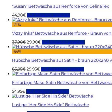
"Susan" Bettwäsche aus Renforce von CelinaTex
44,98
€
Auf Amazon ansehen
-21%
"Azzy Inka" Bettwäsche aus Renforce - Braun von
37,90
€
29,90
€
Auf Amazon ansehen
-65%
Hübsche Bettwäsche aus Satin - braun 220x240 
85,95
€
29,95
€
Auf Amazon ansehen
Einfarbige Mako-Satin Bettwäsche von Bettwaesch
54,95
€
Auf Amazon ansehen
Lustige "Her Side His Side" Bettwäsche