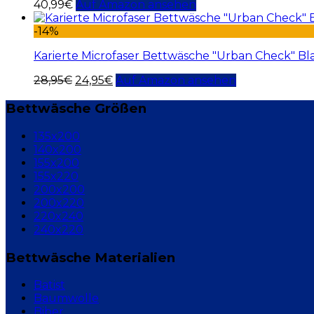
40,99
€
Auf Amazon ansehen
-14%
Karierte Microfaser Bettwäsche "Urban Check" Bl
28,95
€
24,95
€
Auf Amazon ansehen
Bettwäsche Größen
135x200
140x200
155x200
155x220
200x200
200x220
220x240
240x220
Bettwäsche Materialien
Batist
Baumwolle
Biber