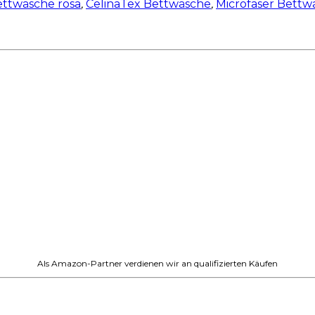
ttwäsche rosa
,
CelinaTex Bettwäsche
,
Microfaser Bettw
Als Amazon-Partner verdienen wir an qualifizierten Käufen