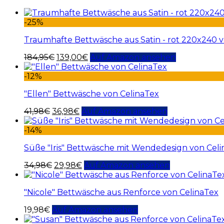
-25%
Traumhafte Bettwäsche aus Satin - rot 220x240 v
184,95
€
139,00
€
Auf Amazon ansehen
-12%
"Ellen" Bettwäsche von CelinaTex
41,98
€
36,98
€
Auf Amazon ansehen
-14%
Süße "Iris" Bettwäsche mit Wendedesign von Cel
34,98
€
29,98
€
Auf Amazon ansehen
"Nicole" Bettwäsche aus Renforce von CelinaTex
19,98
€
Auf Amazon ansehen