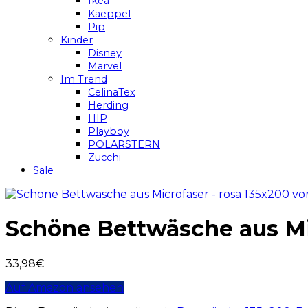
Ikea
Kaeppel
Pip
Kinder
Disney
Marvel
Im Trend
CelinaTex
Herding
HIP
Playboy
POLARSTERN
Zucchi
Sale
Schöne Bettwäsche aus Mic
33,98
€
Auf Amazon ansehen