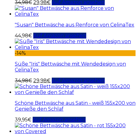
34,98
€
29,98
€
Auf Amazon ansehen
"Susan" Bettwäsche aus Renforce von CelinaTex
44,98
€
Auf Amazon ansehen
-14%
Süße "Iris" Bettwäsche mit Wendedesign von
CelinaTex
34,98
€
29,98
€
Auf Amazon ansehen
Schöne Bettwäsche aus Satin - weiß 155x200 von
Genieße den Schlaf
39,95
€
Auf Amazon ansehen