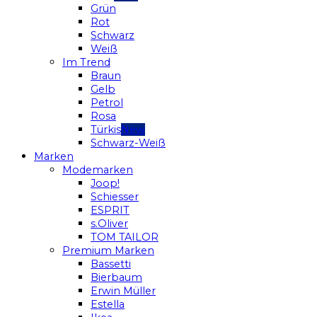
Grün
Rot
Schwarz
Weiß
Im Trend
Braun
Gelb
Petrol
Rosa
Türkis
Schwarz-Weiß
Marken
Modemarken
Joop!
Schiesser
ESPRIT
s.Oliver
TOM TAILOR
Premium Marken
Bassetti
Bierbaum
Erwin Müller
Estella