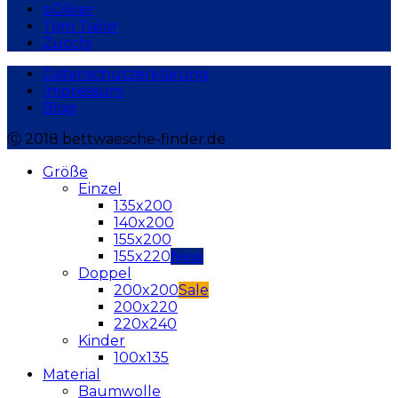
s.Oliver
Tom Tailor
Zucchi
Datenschutzerklärung
Impressum
Blog
Ⓒ 2018 bettwaesche-finder.de
Größe
Einzel
135x200
140x200
155x200
155x220
Doppel
200x200
200x220
220x240
Kinder
100x135
Material
Baumwolle