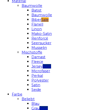
Material
Baumwolle
Batist
Baumwolle
Biber
Flanell
Linon
Mako-Satin
Renforcé
Seersucker
Musselin
Mischstoffe
Damast
Fleece
Jersey
Microfaser
Perkal
Polyester
Satin
Seide
Farbe
Beliebt
Blau
Grau