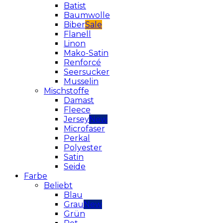
Batist
Baumwolle
Biber
Flanell
Linon
Mako-Satin
Renforcé
Seersucker
Musselin
Mischstoffe
Damast
Fleece
Jersey
Microfaser
Perkal
Polyester
Satin
Seide
Farbe
Beliebt
Blau
Grau
Grün