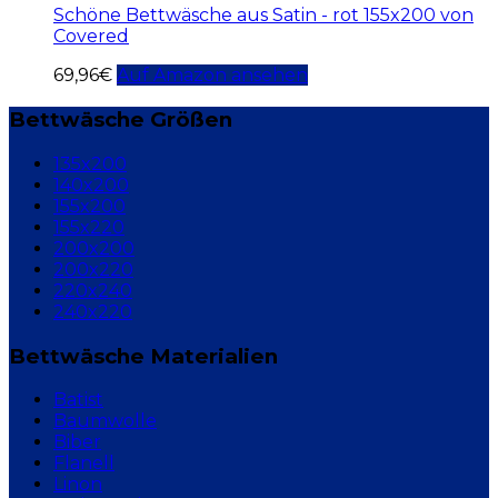
Schöne Bettwäsche aus Satin - rot 155x200 von
Covered
69,96
€
Auf Amazon ansehen
Bettwäsche Größen
135x200
140x200
155x200
155x220
200x200
200x220
220x240
240x220
Bettwäsche Materialien
Batist
Baumwolle
Biber
Flanell
Linon