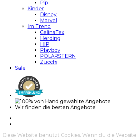
Pip
Kinder
Disney
Marvel
Im Trend
CelinaTex
Herding
HIP
Playboy
POLARSTERN
Zucchi
Sale
Wir finden die besten Angebote!
Diese Website benutzt Cookies. Wenn du die Website