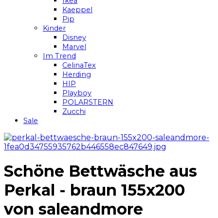
Ikea
Kaeppel
Pip
Kinder
Disney
Marvel
Im Trend
CelinaTex
Herding
HIP
Playboy
POLARSTERN
Zucchi
Sale
Schöne Bettwäsche aus
Perkal - braun 155x200
von saleandmore