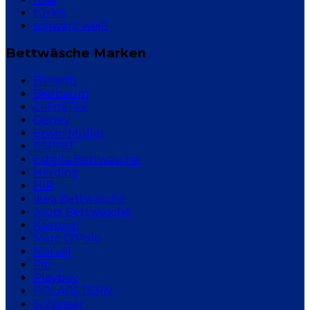
türkis
schwarz weiß
Bettwäsche Marken
Bassetti
Bierbaum
CelinaTex
Disney
Erwin Müller
ESPRIT
Estella Bettwäsche
Herding
HIP
Ikea Bettwäsche
Joop! Bettwäsche
Kaeppel
Marc O'Polo
Marvel
Pip
Playboy
POLARSTERN
Schiesser