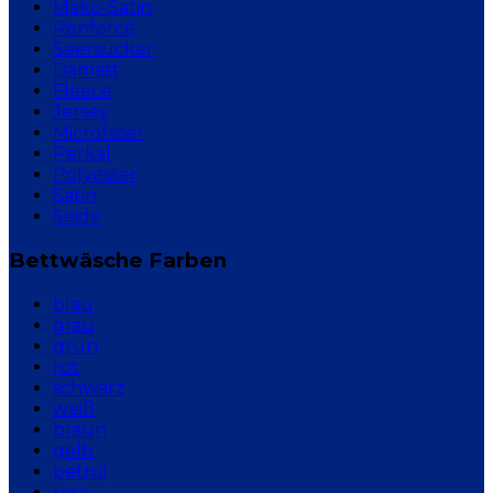
Mako-Satin
Renforcé
Seersucker
Damast
Fleece
Jersey
Microfaser
Perkal
Polyester
Satin
Seide
Bettwäsche Farben
blau
grau
grün
rot
schwarz
weiß
braun
gelb
petrol
rosa