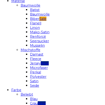
Material
Baumwolle
Batist
Baumwolle
Biber
Flanell
Linon
Mako-Satin
Renforcé
Seersucker
Musselin
Mischstoffe
Damast
Fleece
Jersey
Microfaser
Perkal
Polyester
Satin
Seide
Farbe
Beliebt
Blau
Grau