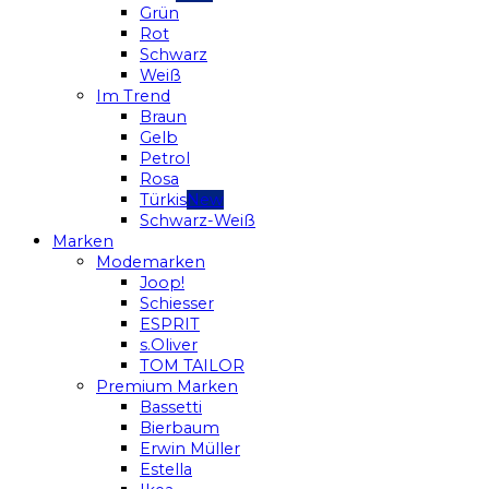
Grün
Rot
Schwarz
Weiß
Im Trend
Braun
Gelb
Petrol
Rosa
Türkis
Schwarz-Weiß
Marken
Modemarken
Joop!
Schiesser
ESPRIT
s.Oliver
TOM TAILOR
Premium Marken
Bassetti
Bierbaum
Erwin Müller
Estella