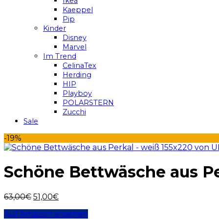
Ikea
Kaeppel
Pip
Kinder
Disney
Marvel
Im Trend
CelinaTex
Herding
HIP
Playboy
POLARSTERN
Zucchi
Sale
-19%
Schöne Bettwäsche aus P
63,00
€
51,00
€
Auf Amazon ansehen