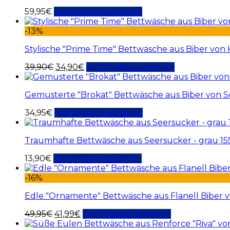
59,95
€
Auf Amazon ansehen
-13%
Stylische "Prime Time" Bettwäsche aus Biber von
39,90
€
34,90
€
Auf Amazon ansehen
Gemusterte "Brokat" Bettwäsche aus Biber von 
34,95
€
Auf Amazon ansehen
Traumhafte Bettwäsche aus Seersucker - grau 1
13,90
€
Auf Amazon ansehen
-16%
Edle "Ornamente" Bettwäsche aus Flanell Biber 
49,95
€
41,99
€
Auf Amazon ansehen