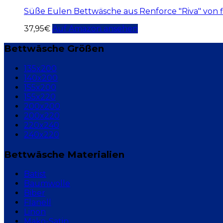
Süße Eulen Bettwäsche aus Renforce "Riva" von f
37,95
€
Auf Amazon ansehen
Bettwäsche Größen
135x200
140x200
155x200
155x220
200x200
200x220
220x240
240x220
Bettwäsche Materialien
Batist
Baumwolle
Biber
Flanell
Linon
Mako-Satin