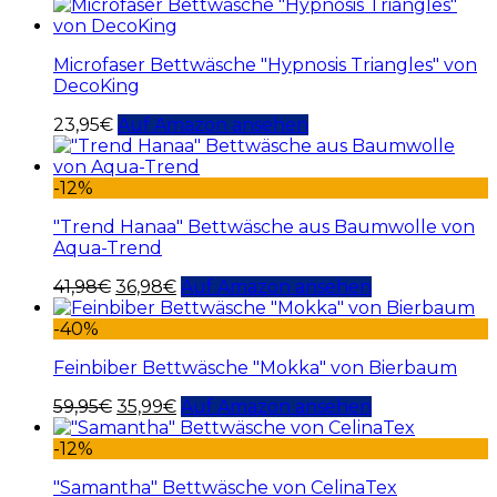
Microfaser Bettwäsche "Hypnosis Triangles" von
DecoKing
23,95
€
Auf Amazon ansehen
-12%
"Trend Hanaa" Bettwäsche aus Baumwolle von
Aqua-Trend
41,98
€
36,98
€
Auf Amazon ansehen
-40%
Feinbiber Bettwäsche "Mokka" von Bierbaum
59,95
€
35,99
€
Auf Amazon ansehen
-12%
"Samantha" Bettwäsche von CelinaTex