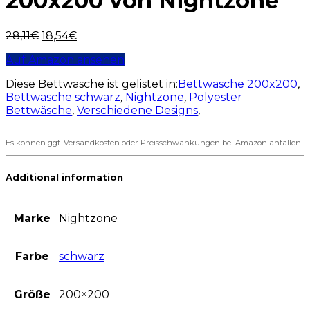
200x200 von Nightzone
28,11
€
18,54
€
Auf Amazon ansehen
Diese Bettwäsche ist gelistet in:
Bettwäsche 200x200
,
Bettwäsche schwarz
,
Nightzone
,
Polyester
Bettwäsche
,
Verschiedene Designs
,
Es können ggf. Versandkosten oder Preisschwankungen bei Amazon anfallen.
Additional information
Marke
Nightzone
Farbe
schwarz
Größe
200×200