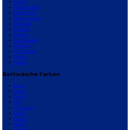
Linon
Mako-Satin
Renforcé
Seersucker
Damast
Fleece
Jersey
Microfaser
Perkal
Polyester
Satin
Seide
Bettwäsche Farben
blau
grau
grün
rot
schwarz
weiß
braun
gelb
petrol