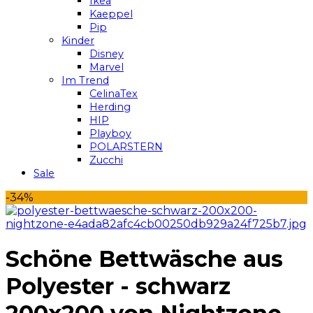
Ikea
Kaeppel
Pip
Kinder
Disney
Marvel
Im Trend
CelinaTex
Herding
HIP
Playboy
POLARSTERN
Zucchi
Sale
-34%
Schöne Bettwäsche aus
Polyester - schwarz