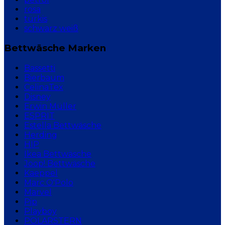
rosa
türkis
schwarz weiß
Bettwäsche Marken
Bassetti
Bierbaum
CelinaTex
Disney
Erwin Müller
ESPRIT
Estella Bettwäsche
Herding
HIP
Ikea Bettwäsche
Joop! Bettwäsche
Kaeppel
Marc O'Polo
Marvel
Pip
Playboy
POLARSTERN