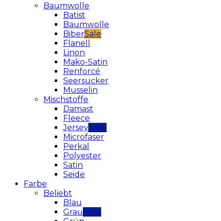
Baumwolle
Batist
Baumwolle
Biber
Flanell
Linon
Mako-Satin
Renforcé
Seersucker
Musselin
Mischstoffe
Damast
Fleece
Jersey
Microfaser
Perkal
Polyester
Satin
Seide
Farbe
Beliebt
Blau
Grau