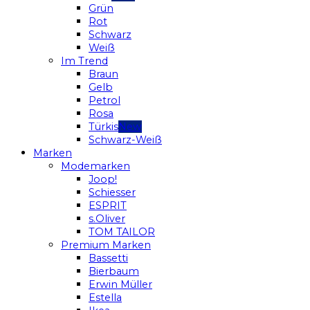
Grün
Rot
Schwarz
Weiß
Im Trend
Braun
Gelb
Petrol
Rosa
Türkis
Schwarz-Weiß
Marken
Modemarken
Joop!
Schiesser
ESPRIT
s.Oliver
TOM TAILOR
Premium Marken
Bassetti
Bierbaum
Erwin Müller
Estella