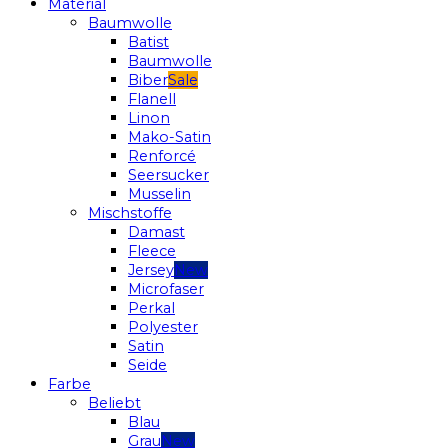
Material
Baumwolle
Batist
Baumwolle
Biber
Flanell
Linon
Mako-Satin
Renforcé
Seersucker
Musselin
Mischstoffe
Damast
Fleece
Jersey
Microfaser
Perkal
Polyester
Satin
Seide
Farbe
Beliebt
Blau
Grau