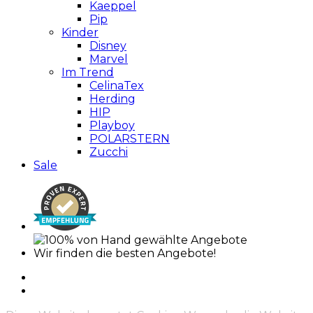
Kaeppel
Pip
Kinder
Disney
Marvel
Im Trend
CelinaTex
Herding
HIP
Playboy
POLARSTERN
Zucchi
Sale
Wir finden die besten Angebote!