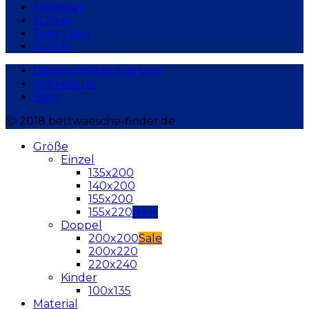
Schiesser
s.Oliver
Tom Tailor
Zucchi
Datenschutzerklärung
Impressum
Blog
Ⓒ 2018 bettwaesche-finder.de
Größe
Einzel
135x200
140x200
155x200
155x220
Doppel
200x200
200x220
220x240
Kinder
100x135
Material