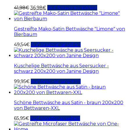
41,98
€
36,98
€
Auf Amazon ansehen
Gestreifte Mako-Satin Bettwäsche "Limone" von
Bierbaum
49,54
€
Auf Amazon ansehen
Kuschelige Bettwäsche aus Seersucker -
schwarz 200x200 von Janine Design
99,95
€
Auf Amazon ansehen
Schöne Bettwäsche aus Satin - braun 200x200
von Bettwaren-XXL
65,95
€
Auf Amazon ansehen