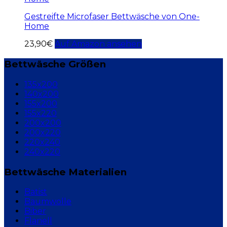
Gestreifte Microfaser Bettwäsche von One-
Home
23,90
€
Auf Amazon ansehen
Bettwäsche Größen
135x200
140x200
155x200
155x220
200x200
200x220
220x240
240x220
Bettwäsche Materialien
Batist
Baumwolle
Biber
Flanell