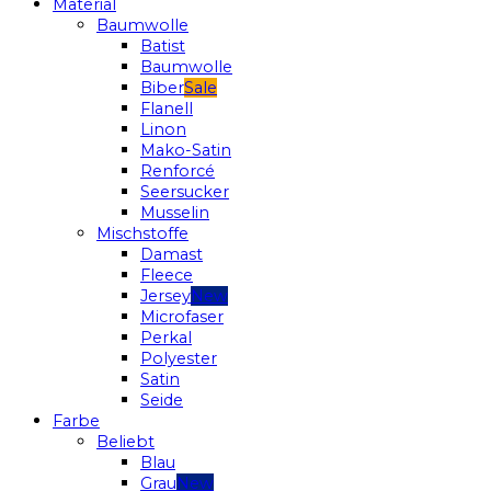
Material
Baumwolle
Batist
Baumwolle
Biber
Flanell
Linon
Mako-Satin
Renforcé
Seersucker
Musselin
Mischstoffe
Damast
Fleece
Jersey
Microfaser
Perkal
Polyester
Satin
Seide
Farbe
Beliebt
Blau
Grau