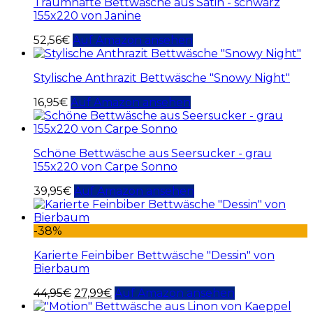
Traumhafte Bettwäsche aus Satin - schwarz
155x220 von Janine
52,56
€
Auf Amazon ansehen
Stylische Anthrazit Bettwäsche "Snowy Night"
16,95
€
Auf Amazon ansehen
Schöne Bettwäsche aus Seersucker - grau
155x220 von Carpe Sonno
39,95
€
Auf Amazon ansehen
-38%
Karierte Feinbiber Bettwäsche "Dessin" von
Bierbaum
44,95
€
27,99
€
Auf Amazon ansehen