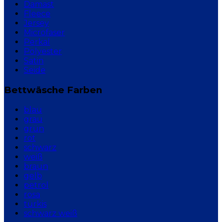
Damast
Fleece
Jersey
Microfaser
Perkal
Polyester
Satin
Seide
Bettwäsche Farben
blau
grau
grün
rot
schwarz
weiß
braun
gelb
petrol
rosa
türkis
schwarz weiß