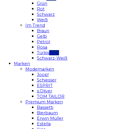
Grün
Rot
Schwarz
Weiß
Im Trend
Braun
Gelb
Petrol
Rosa
Türkis
Schwarz-Weiß
Marken
Modemarken
Joop!
Schiesser
ESPRIT
s.Oliver
TOM TAILOR
Premium Marken
Bassetti
Bierbaum
Erwin Müller
Estella