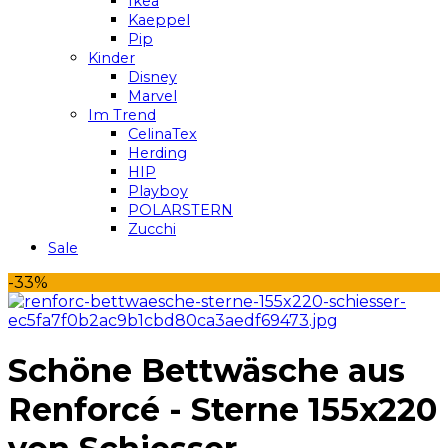
Ikea
Kaeppel
Pip
Kinder
Disney
Marvel
Im Trend
CelinaTex
Herding
HIP
Playboy
POLARSTERN
Zucchi
Sale
-33%
Schöne Bettwäsche aus
Renforcé - Sterne 155x220