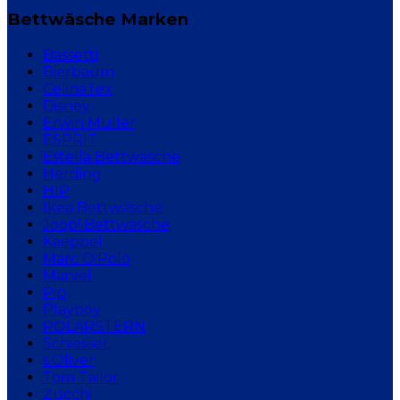
Bettwäsche Marken
Bassetti
Bierbaum
CelinaTex
Disney
Erwin Müller
ESPRIT
Estella Bettwäsche
Herding
HIP
Ikea Bettwäsche
Joop! Bettwäsche
Kaeppel
Marc O'Polo
Marvel
Pip
Playboy
POLARSTERN
Schiesser
s.Oliver
Tom Tailor
Zucchi