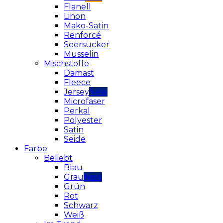
Flanell
Linon
Mako-Satin
Renforcé
Seersucker
Musselin
Mischstoffe
Damast
Fleece
Jersey
Microfaser
Perkal
Polyester
Satin
Seide
Farbe
Beliebt
Blau
Grau
Grün
Rot
Schwarz
Weiß