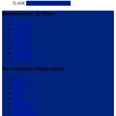
15,45
€
Auf Amazon ansehen
Bettwäsche Größen
135x200
140x200
155x200
155x220
200x200
200x220
220x240
240x220
Bettwäsche Materialien
Batist
Baumwolle
Biber
Flanell
Linon
Mako-Satin
Renforcé
Seersucker