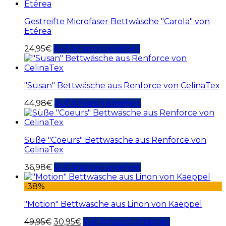
Gestreifte Microfaser Bettwäsche "Carola" von
Etérea
24,95
€
Auf Amazon ansehen
"Susan" Bettwäsche aus Renforce von CelinaTex
44,98
€
Auf Amazon ansehen
Süße "Coeurs" Bettwäsche aus Renforce von
CelinaTex
36,98
€
Auf Amazon ansehen
-38%
"Motion" Bettwäsche aus Linon von Kaeppel
49,95
€
30,95
€
Auf Amazon ansehen