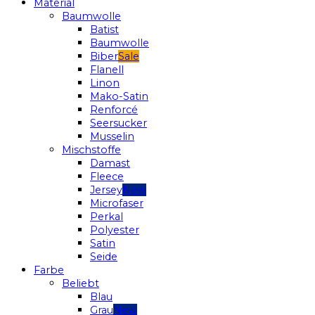
Material
Baumwolle
Batist
Baumwolle
Biber
Flanell
Linon
Mako-Satin
Renforcé
Seersucker
Musselin
Mischstoffe
Damast
Fleece
Jersey
Microfaser
Perkal
Polyester
Satin
Seide
Farbe
Beliebt
Blau
Grau