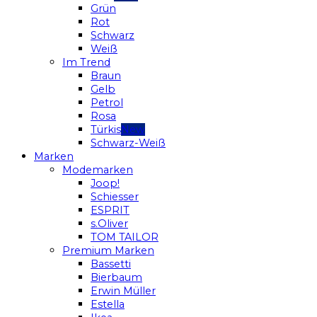
Grün
Rot
Schwarz
Weiß
Im Trend
Braun
Gelb
Petrol
Rosa
Türkis
Schwarz-Weiß
Marken
Modemarken
Joop!
Schiesser
ESPRIT
s.Oliver
TOM TAILOR
Premium Marken
Bassetti
Bierbaum
Erwin Müller
Estella