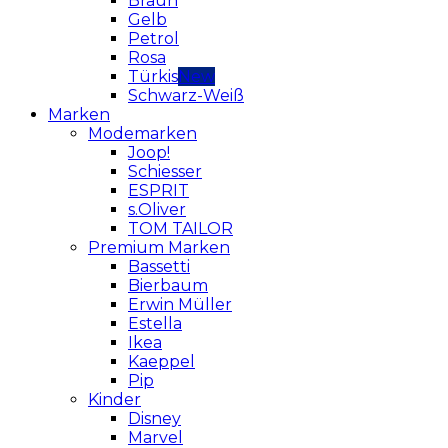
Braun
Gelb
Petrol
Rosa
Türkis
Schwarz-Weiß
Marken
Modemarken
Joop!
Schiesser
ESPRIT
s.Oliver
TOM TAILOR
Premium Marken
Bassetti
Bierbaum
Erwin Müller
Estella
Ikea
Kaeppel
Pip
Kinder
Disney
Marvel