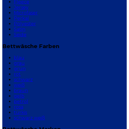
Fleece
Jersey
Microfaser
Perkal
Polyester
Satin
Seide
Bettwäsche Farben
blau
grau
grün
rot
schwarz
weiß
braun
gelb
petrol
rosa
türkis
schwarz weiß