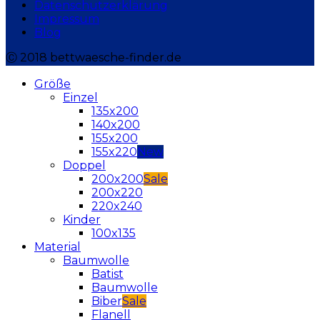
Datenschutzerklärung
Impressum
Blog
Ⓒ 2018 bettwaesche-finder.de
Größe
Einzel
135x200
140x200
155x200
155x220
Doppel
200x200
200x220
220x240
Kinder
100x135
Material
Baumwolle
Batist
Baumwolle
Biber
Flanell