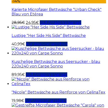
-14%
Karierte Microfaser Bettwäsche "Urban Check"
Blau von Etérea
28,95
€
24,95
€
Auf Amazon ansehen
Lustige "Her Side His Side" Bettwäsche
40,99
€
Auf Amazon ansehen
Kuschelige Bettwäsche aus Seersucker - blau
220x240 von Carpe Sonno
89,95
€
Auf Amazon ansehen
"Nicole" Bettwäsche aus Renforce von CelinaTex
19,98
€
Auf Amazon ansehen