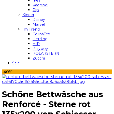
Ikea
Kaeppel
Pip
Kinder
Disney
Marvel
Im Trend
CelinaTex
Herding
HIP
Playboy
POLARSTERN
Zucchi
Sale
-40%
Schöne Bettwäsche aus
Renforcé - Sterne rot