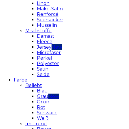
Linon
Mako-Satin
Renforcé
Seersucker
Musselin
Mischstoffe
Damast
Fleece
Jersey
Microfaser
Perkal
Polyester
Satin
Seide
Farbe
Beliebt
Blau
Grau
Grün
Rot
Schwarz
Weiß
Im Trend