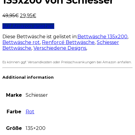
135x200 von Schiesser
49,95
€
29,95
€
Auf Amazon ansehen
Diese Bettwäsche ist gelistet in:
Bettwäsche 135x200
,
Bettwäsche rot
,
Renforcé Bettwäsche
,
Schiesser
Bettwäsche
,
Verschiedene Designs
,
Es können ggf. Versandkosten oder Preisschwankungen bei Amazon anfallen.
Additional information
Marke
Schiesser
Farbe
Rot
Größe
135×200