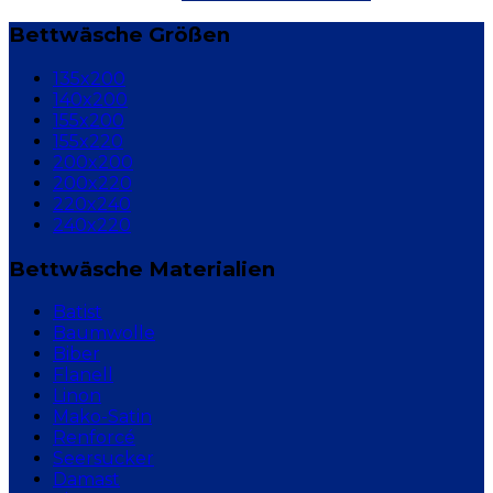
Bettwäsche Größen
135x200
140x200
155x200
155x220
200x200
200x220
220x240
240x220
Bettwäsche Materialien
Batist
Baumwolle
Biber
Flanell
Linon
Mako-Satin
Renforcé
Seersucker
Damast