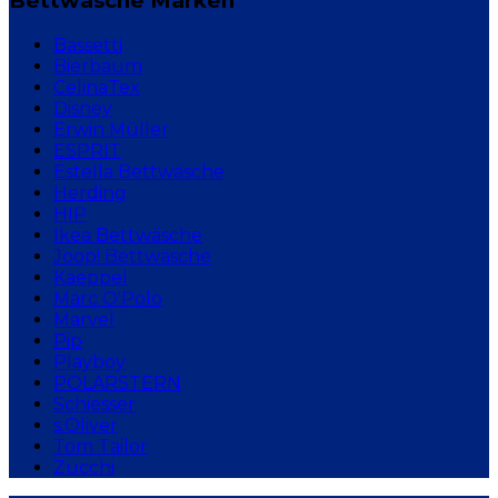
Bettwäsche Marken
Bassetti
Bierbaum
CelinaTex
Disney
Erwin Müller
ESPRIT
Estella Bettwäsche
Herding
HIP
Ikea Bettwäsche
Joop! Bettwäsche
Kaeppel
Marc O'Polo
Marvel
Pip
Playboy
POLARSTERN
Schiesser
s.Oliver
Tom Tailor
Zucchi