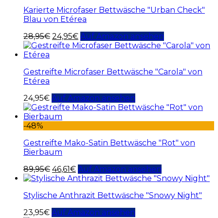
Karierte Microfaser Bettwäsche "Urban Check"
Blau von Etérea
28,95
€
24,95
€
Auf Amazon ansehen
Gestreifte Microfaser Bettwäsche "Carola" von
Etérea
24,95
€
Auf Amazon ansehen
-48%
Gestreifte Mako-Satin Bettwäsche "Rot" von
Bierbaum
89,95
€
46,61
€
Auf Amazon ansehen
Stylische Anthrazit Bettwäsche "Snowy Night"
23,95
€
Auf Amazon ansehen