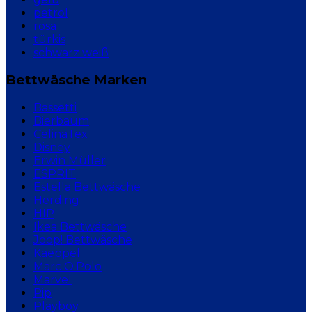
petrol
rosa
türkis
schwarz weiß
Bettwäsche Marken
Bassetti
Bierbaum
CelinaTex
Disney
Erwin Müller
ESPRIT
Estella Bettwäsche
Herding
HIP
Ikea Bettwäsche
Joop! Bettwäsche
Kaeppel
Marc O'Polo
Marvel
Pip
Playboy