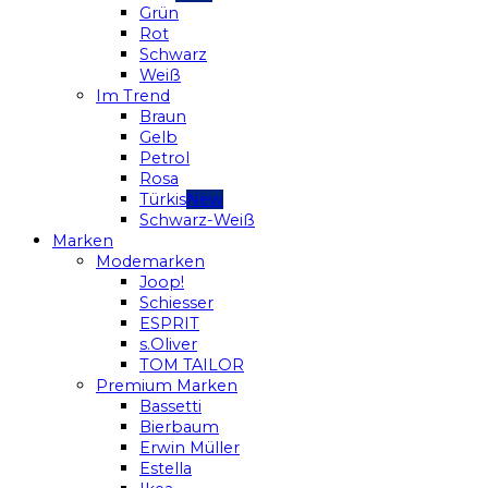
Grün
Rot
Schwarz
Weiß
Im Trend
Braun
Gelb
Petrol
Rosa
Türkis
Schwarz-Weiß
Marken
Modemarken
Joop!
Schiesser
ESPRIT
s.Oliver
TOM TAILOR
Premium Marken
Bassetti
Bierbaum
Erwin Müller
Estella