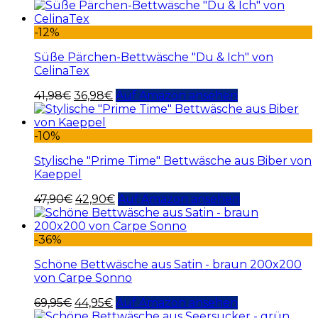
-12%
Süße Pärchen-Bettwäsche "Du & Ich" von
CelinaTex
41,98
€
36,98
€
Auf Amazon ansehen
-10%
Stylische "Prime Time" Bettwäsche aus Biber von
Kaeppel
47,90
€
42,90
€
Auf Amazon ansehen
-36%
Schöne Bettwäsche aus Satin - braun 200x200
von Carpe Sonno
69,95
€
44,95
€
Auf Amazon ansehen