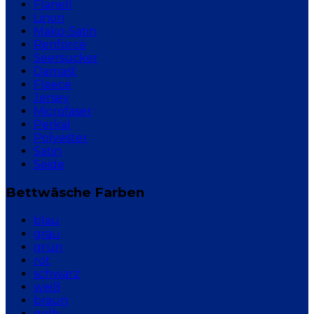
Flanell
Linon
Mako-Satin
Renforcé
Seersucker
Damast
Fleece
Jersey
Microfaser
Perkal
Polyester
Satin
Seide
Bettwäsche Farben
blau
grau
grün
rot
schwarz
weiß
braun
gelb