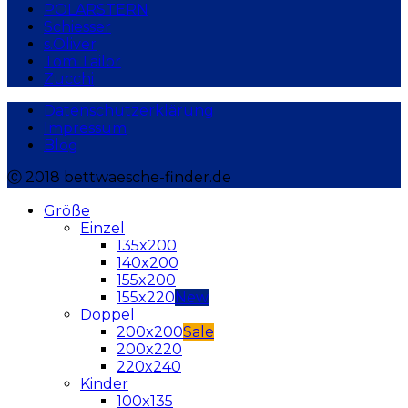
POLARSTERN
Schiesser
s.Oliver
Tom Tailor
Zucchi
Datenschutzerklärung
Impressum
Blog
Ⓒ 2018 bettwaesche-finder.de
Größe
Einzel
135x200
140x200
155x200
155x220
Doppel
200x200
200x220
220x240
Kinder
100x135