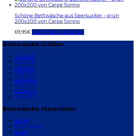
Schöne Bettwäsche aus Seersucker - grün
200x200 von Carpe Sonno
69,95
€
Auf Amazon ansehen
Bettwäsche Größen
135x200
140x200
155x200
155x220
200x200
200x220
220x240
240x220
Bettwäsche Materialien
Batist
Baumwolle
Biber