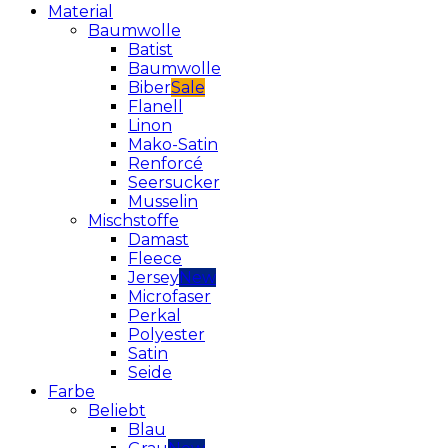
Material
Baumwolle
Batist
Baumwolle
Biber
Flanell
Linon
Mako-Satin
Renforcé
Seersucker
Musselin
Mischstoffe
Damast
Fleece
Jersey
Microfaser
Perkal
Polyester
Satin
Seide
Farbe
Beliebt
Blau