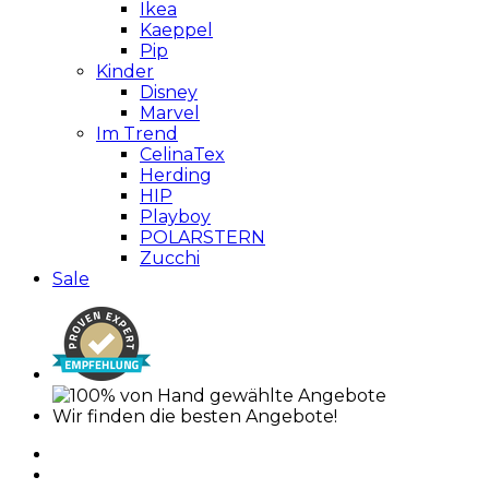
Ikea
Kaeppel
Pip
Kinder
Disney
Marvel
Im Trend
CelinaTex
Herding
HIP
Playboy
POLARSTERN
Zucchi
Sale
Wir finden die besten Angebote!