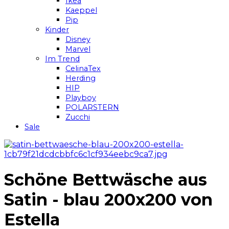
Ikea
Kaeppel
Pip
Kinder
Disney
Marvel
Im Trend
CelinaTex
Herding
HIP
Playboy
POLARSTERN
Zucchi
Sale
Schöne Bettwäsche aus
Satin - blau 200x200 von
Estella