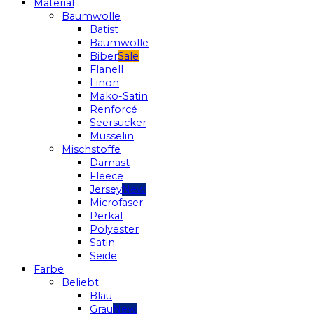
Material
Baumwolle
Batist
Baumwolle
Biber
Flanell
Linon
Mako-Satin
Renforcé
Seersucker
Musselin
Mischstoffe
Damast
Fleece
Jersey
Microfaser
Perkal
Polyester
Satin
Seide
Farbe
Beliebt
Blau
Grau