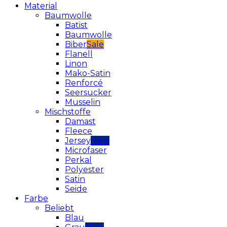
Material
Baumwolle
Batist
Baumwolle
Biber
Flanell
Linon
Mako-Satin
Renforcé
Seersucker
Musselin
Mischstoffe
Damast
Fleece
Jersey
Microfaser
Perkal
Polyester
Satin
Seide
Farbe
Beliebt
Blau