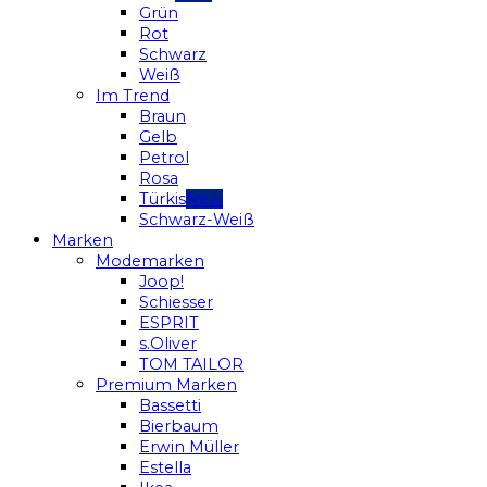
Grün
Rot
Schwarz
Weiß
Im Trend
Braun
Gelb
Petrol
Rosa
Türkis
Schwarz-Weiß
Marken
Modemarken
Joop!
Schiesser
ESPRIT
s.Oliver
TOM TAILOR
Premium Marken
Bassetti
Bierbaum
Erwin Müller
Estella