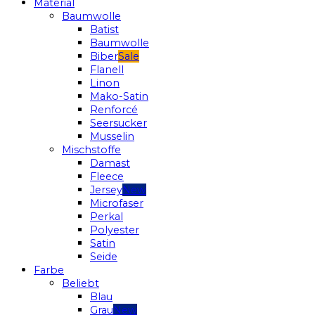
Material
Baumwolle
Batist
Baumwolle
Biber
Flanell
Linon
Mako-Satin
Renforcé
Seersucker
Musselin
Mischstoffe
Damast
Fleece
Jersey
Microfaser
Perkal
Polyester
Satin
Seide
Farbe
Beliebt
Blau
Grau