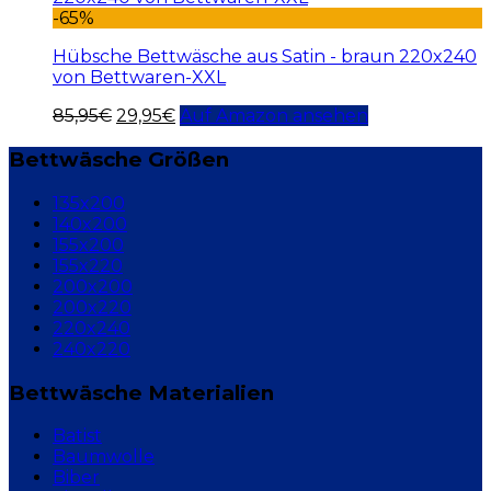
-65%
Hübsche Bettwäsche aus Satin - braun 220x240
von Bettwaren-XXL
85,95
€
29,95
€
Auf Amazon ansehen
Bettwäsche Größen
135x200
140x200
155x200
155x220
200x200
200x220
220x240
240x220
Bettwäsche Materialien
Batist
Baumwolle
Biber