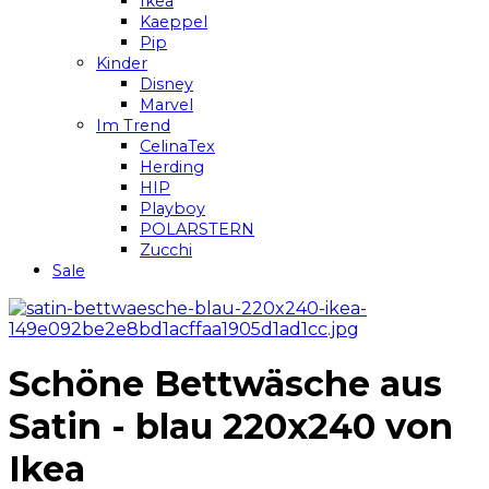
Ikea
Kaeppel
Pip
Kinder
Disney
Marvel
Im Trend
CelinaTex
Herding
HIP
Playboy
POLARSTERN
Zucchi
Sale
Schöne Bettwäsche aus
Satin - blau 220x240 von
Ikea