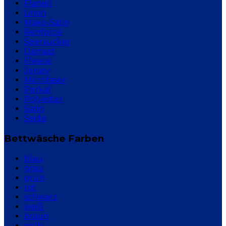
Flanell
Linon
Mako-Satin
Renforcé
Seersucker
Damast
Fleece
Jersey
Microfaser
Perkal
Polyester
Satin
Seide
Bettwäsche Farben
blau
grau
grün
rot
schwarz
weiß
braun
gelb