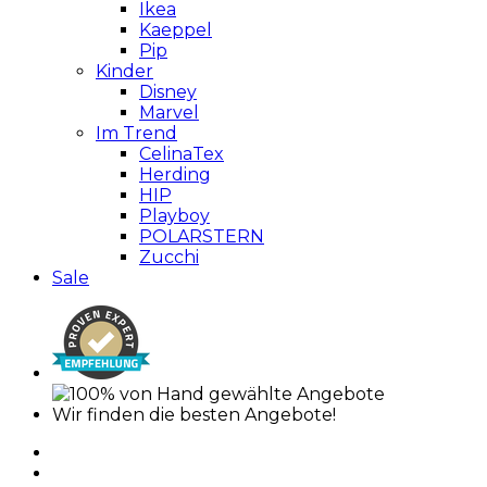
Ikea
Kaeppel
Pip
Kinder
Disney
Marvel
Im Trend
CelinaTex
Herding
HIP
Playboy
POLARSTERN
Zucchi
Sale
Wir finden die besten Angebote!