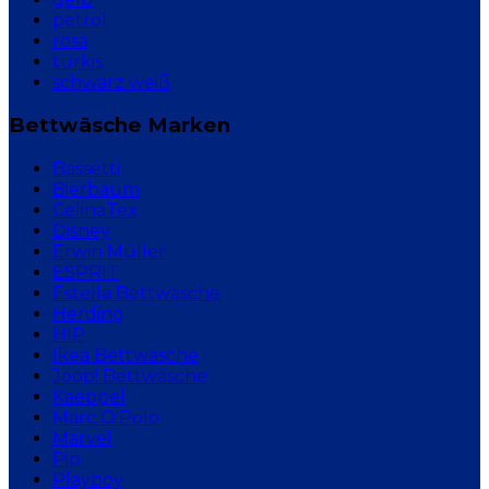
petrol
rosa
türkis
schwarz weiß
Bettwäsche Marken
Bassetti
Bierbaum
CelinaTex
Disney
Erwin Müller
ESPRIT
Estella Bettwäsche
Herding
HIP
Ikea Bettwäsche
Joop! Bettwäsche
Kaeppel
Marc O'Polo
Marvel
Pip
Playboy