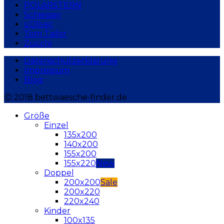
POLARSTERN
Schiesser
s.Oliver
Tom Tailor
Zucchi
Datenschutzerklärung
Impressum
Blog
Ⓒ 2018 bettwaesche-finder.de
Größe
Einzel
135x200
140x200
155x200
155x220
Doppel
200x200
200x220
220x240
Kinder
100x135