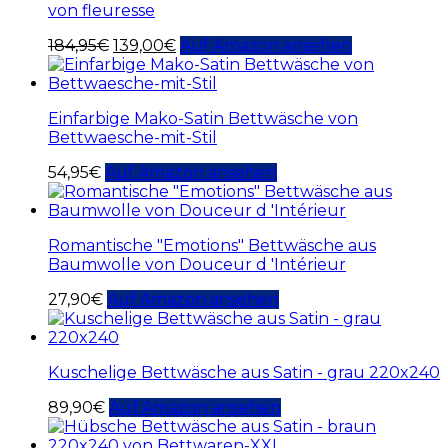
von fleuresse
184,95
€
139,00
€
Auf Amazon ansehen
Einfarbige Mako-Satin Bettwäsche von
Bettwaesche-mit-Stil
54,95
€
Auf Amazon ansehen
Romantische "Emotions" Bettwäsche aus
Baumwolle von Douceur d 'Intérieur
27,90
€
Auf Amazon ansehen
Kuschelige Bettwäsche aus Satin - grau 220x240
89,90
€
Auf Amazon ansehen