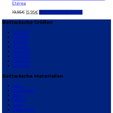
Etérea
19,95
€
15,95
€
Auf Amazon ansehen
Bettwäsche Größen
135x200
140x200
155x200
155x220
200x200
200x220
220x240
240x220
Bettwäsche Materialien
Batist
Baumwolle
Biber
Flanell
Linon
Mako-Satin