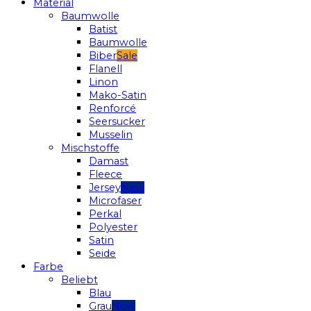
Material
Baumwolle
Batist
Baumwolle
Biber
Flanell
Linon
Mako-Satin
Renforcé
Seersucker
Musselin
Mischstoffe
Damast
Fleece
Jersey
Microfaser
Perkal
Polyester
Satin
Seide
Farbe
Beliebt
Blau
Grau