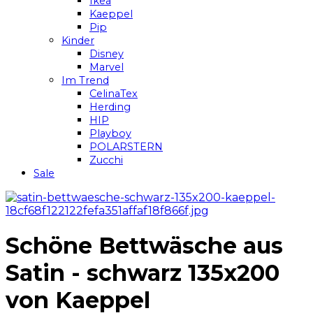
Ikea
Kaeppel
Pip
Kinder
Disney
Marvel
Im Trend
CelinaTex
Herding
HIP
Playboy
POLARSTERN
Zucchi
Sale
Schöne Bettwäsche aus
Satin - schwarz 135x200
von Kaeppel