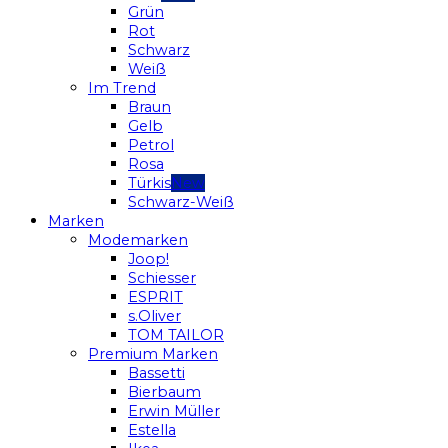
Grün
Rot
Schwarz
Weiß
Im Trend
Braun
Gelb
Petrol
Rosa
Türkis
Schwarz-Weiß
Marken
Modemarken
Joop!
Schiesser
ESPRIT
s.Oliver
TOM TAILOR
Premium Marken
Bassetti
Bierbaum
Erwin Müller
Estella