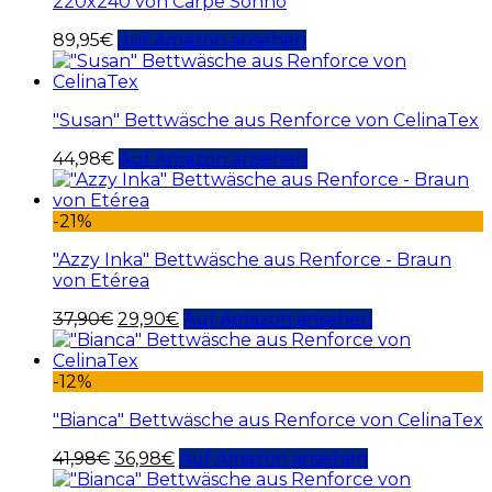
220x240 von Carpe Sonno
89,95
€
Auf Amazon ansehen
"Susan" Bettwäsche aus Renforce von CelinaTex
44,98
€
Auf Amazon ansehen
-21%
"Azzy Inka" Bettwäsche aus Renforce - Braun
von Etérea
37,90
€
29,90
€
Auf Amazon ansehen
-12%
"Bianca" Bettwäsche aus Renforce von CelinaTex
41,98
€
36,98
€
Auf Amazon ansehen