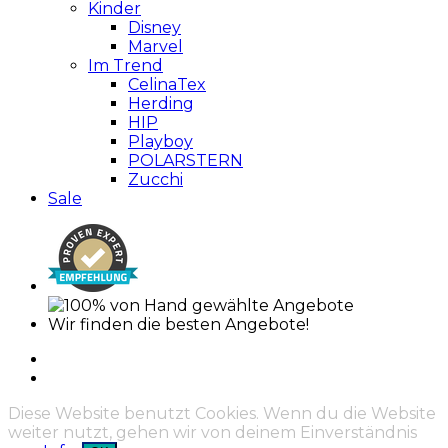
Kinder
Disney
Marvel
Im Trend
CelinaTex
Herding
HIP
Playboy
POLARSTERN
Zucchi
Sale
Wir finden die besten Angebote!
Diese Website benutzt Cookies. Wenn du die Website
weiter nutzt, gehen wir von deinem Einverständnis