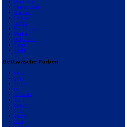
Renforcé
Seersucker
Damast
Fleece
Jersey
Microfaser
Perkal
Polyester
Satin
Seide
Bettwäsche Farben
blau
grau
grün
rot
schwarz
weiß
braun
gelb
petrol
rosa
türkis