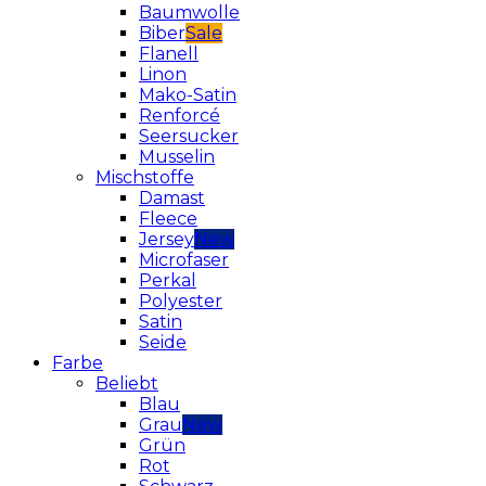
Baumwolle
Biber
Flanell
Linon
Mako-Satin
Renforcé
Seersucker
Musselin
Mischstoffe
Damast
Fleece
Jersey
Microfaser
Perkal
Polyester
Satin
Seide
Farbe
Beliebt
Blau
Grau
Grün
Rot