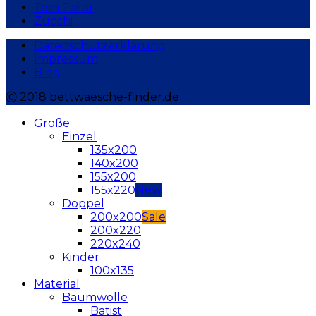
Tom Tailor
Zucchi
Datenschutzerklärung
Impressum
Blog
Ⓒ 2018 bettwaesche-finder.de
Größe
Einzel
135x200
140x200
155x200
155x220
Doppel
200x200
200x220
220x240
Kinder
100x135
Material
Baumwolle
Batist