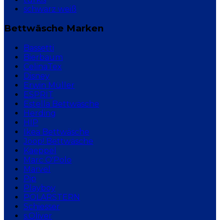
schwarz weiß
Bettwäsche Marken
Bassetti
Bierbaum
CelinaTex
Disney
Erwin Müller
ESPRIT
Estella Bettwäsche
Herding
HIP
Ikea Bettwäsche
Joop! Bettwäsche
Kaeppel
Marc O'Polo
Marvel
Pip
Playboy
POLARSTERN
Schiesser
s.Oliver