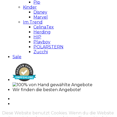
Pip
Kinder
Disney
Marvel
Im Trend
CelinaTex
Herding
HIP
Playboy
POLARSTERN
Zucchi
Sale
Wir finden die besten Angebote!
Diese Website benutzt Cookies. Wenn du die Website