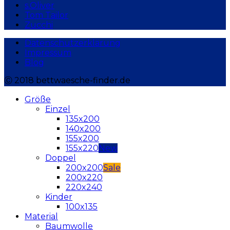
s.Oliver
Tom Tailor
Zucchi
Datenschutzerklärung
Impressum
Blog
Ⓒ 2018 bettwaesche-finder.de
Größe
Einzel
135x200
140x200
155x200
155x220
Doppel
200x200
200x220
220x240
Kinder
100x135
Material
Baumwolle