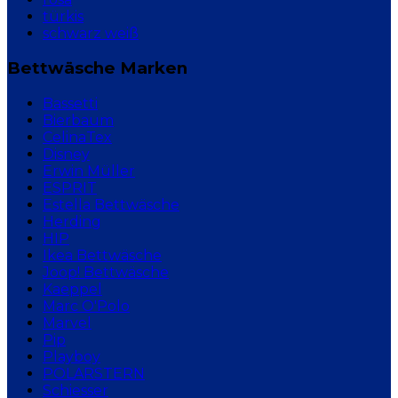
türkis
schwarz weiß
Bettwäsche Marken
Bassetti
Bierbaum
CelinaTex
Disney
Erwin Müller
ESPRIT
Estella Bettwäsche
Herding
HIP
Ikea Bettwäsche
Joop! Bettwäsche
Kaeppel
Marc O'Polo
Marvel
Pip
Playboy
POLARSTERN
Schiesser