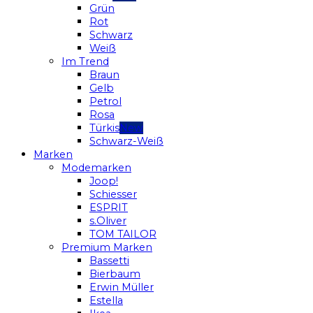
Grün
Rot
Schwarz
Weiß
Im Trend
Braun
Gelb
Petrol
Rosa
Türkis
Schwarz-Weiß
Marken
Modemarken
Joop!
Schiesser
ESPRIT
s.Oliver
TOM TAILOR
Premium Marken
Bassetti
Bierbaum
Erwin Müller
Estella