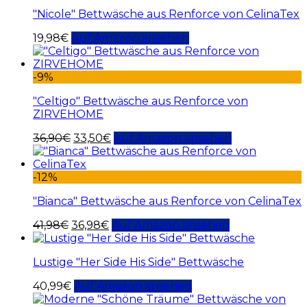
"Nicole" Bettwäsche aus Renforce von CelinaTex
19,98
€
Auf Amazon ansehen
-9%
"Celtigo" Bettwäsche aus Renforce von
ZIRVEHOME
36,90
€
33,50
€
Auf Amazon ansehen
-12%
"Bianca" Bettwäsche aus Renforce von CelinaTex
41,98
€
36,98
€
Auf Amazon ansehen
Lustige "Her Side His Side" Bettwäsche
40,99
€
Auf Amazon ansehen