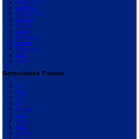
Mako-Satin
Renforcé
Seersucker
Damast
Fleece
Jersey
Microfaser
Perkal
Polyester
Satin
Seide
Bettwäsche Farben
blau
grau
grün
rot
schwarz
weiß
braun
gelb
petrol
rosa