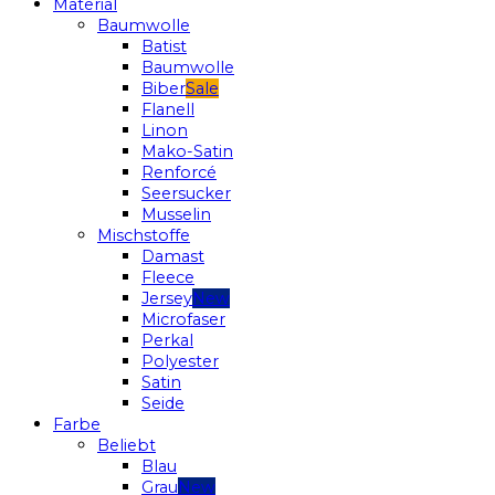
Material
Baumwolle
Batist
Baumwolle
Biber
Flanell
Linon
Mako-Satin
Renforcé
Seersucker
Musselin
Mischstoffe
Damast
Fleece
Jersey
Microfaser
Perkal
Polyester
Satin
Seide
Farbe
Beliebt
Blau
Grau