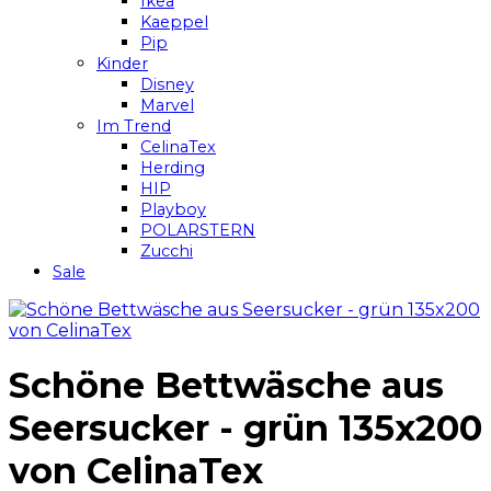
Ikea
Kaeppel
Pip
Kinder
Disney
Marvel
Im Trend
CelinaTex
Herding
HIP
Playboy
POLARSTERN
Zucchi
Sale
Schöne Bettwäsche aus
Seersucker - grün 135x200
von CelinaTex