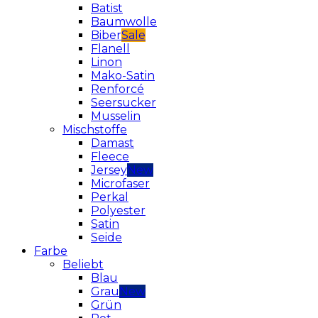
Batist
Baumwolle
Biber
Flanell
Linon
Mako-Satin
Renforcé
Seersucker
Musselin
Mischstoffe
Damast
Fleece
Jersey
Microfaser
Perkal
Polyester
Satin
Seide
Farbe
Beliebt
Blau
Grau
Grün