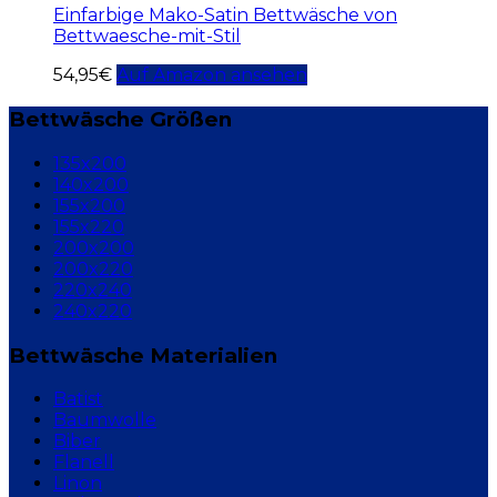
Einfarbige Mako-Satin Bettwäsche von
Bettwaesche-mit-Stil
54,95
€
Auf Amazon ansehen
Bettwäsche Größen
135x200
140x200
155x200
155x220
200x200
200x220
220x240
240x220
Bettwäsche Materialien
Batist
Baumwolle
Biber
Flanell
Linon