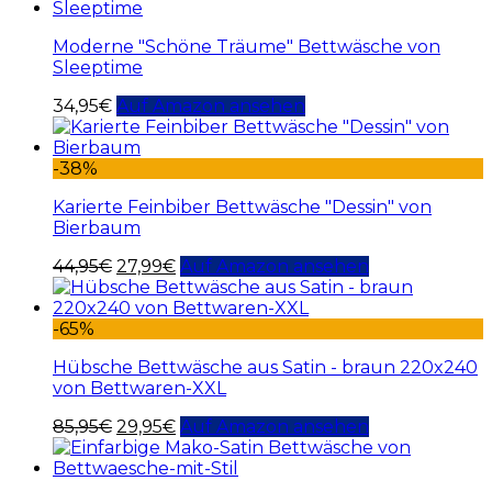
Moderne "Schöne Träume" Bettwäsche von
Sleeptime
34,95
€
Auf Amazon ansehen
-38%
Karierte Feinbiber Bettwäsche "Dessin" von
Bierbaum
44,95
€
27,99
€
Auf Amazon ansehen
-65%
Hübsche Bettwäsche aus Satin - braun 220x240
von Bettwaren-XXL
85,95
€
29,95
€
Auf Amazon ansehen