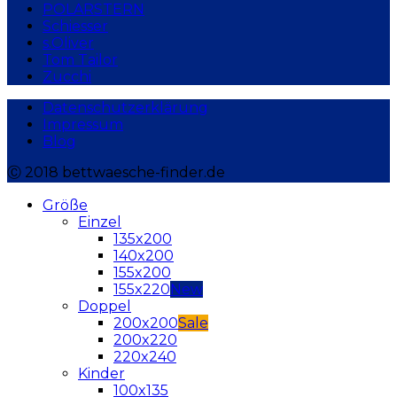
POLARSTERN
Schiesser
s.Oliver
Tom Tailor
Zucchi
Datenschutzerklärung
Impressum
Blog
Ⓒ 2018 bettwaesche-finder.de
Größe
Einzel
135x200
140x200
155x200
155x220
Doppel
200x200
200x220
220x240
Kinder
100x135