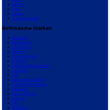
petrol
rosa
türkis
schwarz weiß
Bettwäsche Marken
Bassetti
Bierbaum
CelinaTex
Disney
Erwin Müller
ESPRIT
Estella Bettwäsche
Herding
HIP
Ikea Bettwäsche
Joop! Bettwäsche
Kaeppel
Marc O'Polo
Marvel
Pip
Playboy