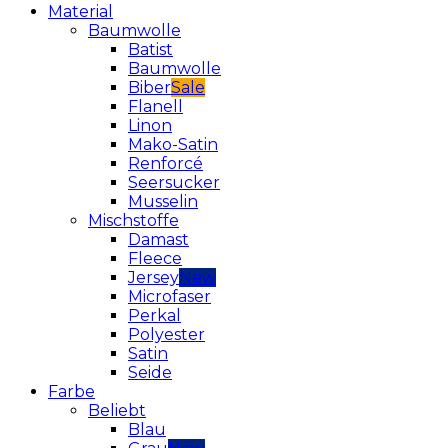
Material
Baumwolle
Batist
Baumwolle
Biber
Flanell
Linon
Mako-Satin
Renforcé
Seersucker
Musselin
Mischstoffe
Damast
Fleece
Jersey
Microfaser
Perkal
Polyester
Satin
Seide
Farbe
Beliebt
Blau