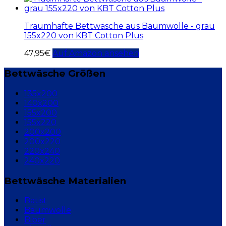
Traumhafte Bettwäsche aus Baumwolle - grau
155x220 von KBT Cotton Plus
47,95
€
Auf Amazon ansehen
Bettwäsche Größen
135x200
140x200
155x200
155x220
200x200
200x220
220x240
240x220
Bettwäsche Materialien
Batist
Baumwolle
Biber