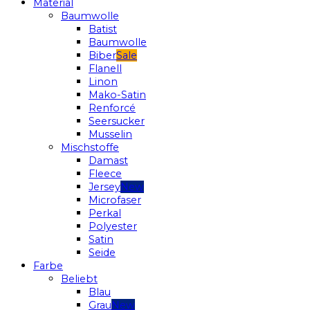
Material
Baumwolle
Batist
Baumwolle
Biber
Flanell
Linon
Mako-Satin
Renforcé
Seersucker
Musselin
Mischstoffe
Damast
Fleece
Jersey
Microfaser
Perkal
Polyester
Satin
Seide
Farbe
Beliebt
Blau
Grau