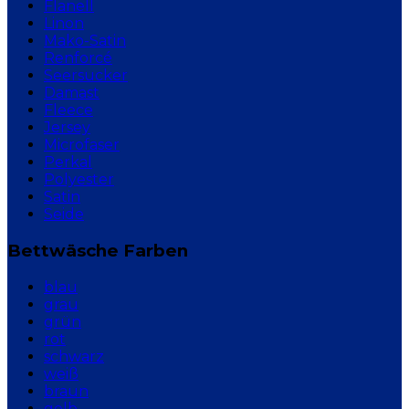
Flanell
Linon
Mako-Satin
Renforcé
Seersucker
Damast
Fleece
Jersey
Microfaser
Perkal
Polyester
Satin
Seide
Bettwäsche Farben
blau
grau
grün
rot
schwarz
weiß
braun
gelb