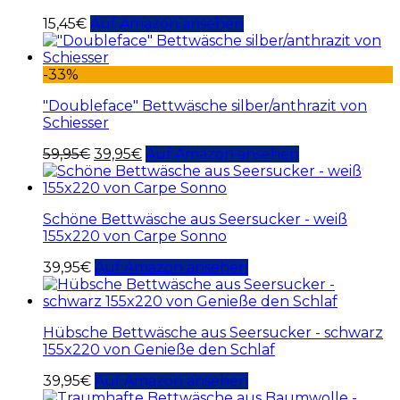
15,45
€
Auf Amazon ansehen
-33%
"Doubleface" Bettwäsche silber/anthrazit von
Schiesser
59,95
€
39,95
€
Auf Amazon ansehen
Schöne Bettwäsche aus Seersucker - weiß
155x220 von Carpe Sonno
39,95
€
Auf Amazon ansehen
Hübsche Bettwäsche aus Seersucker - schwarz
155x220 von Genieße den Schlaf
39,95
€
Auf Amazon ansehen