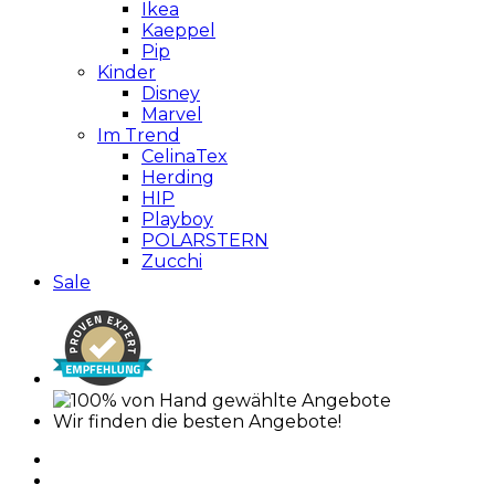
Ikea
Kaeppel
Pip
Kinder
Disney
Marvel
Im Trend
CelinaTex
Herding
HIP
Playboy
POLARSTERN
Zucchi
Sale
Wir finden die besten Angebote!