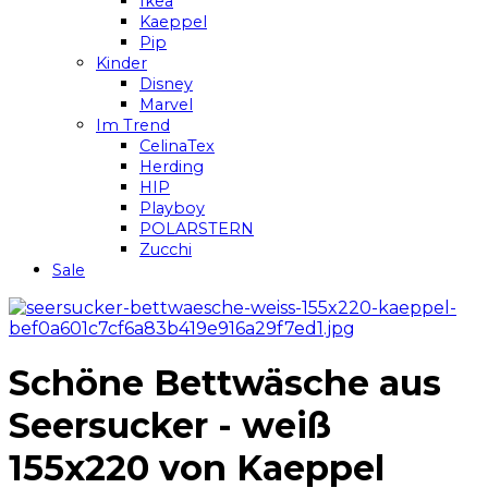
Ikea
Kaeppel
Pip
Kinder
Disney
Marvel
Im Trend
CelinaTex
Herding
HIP
Playboy
POLARSTERN
Zucchi
Sale
Schöne Bettwäsche aus
Seersucker - weiß
155x220 von Kaeppel