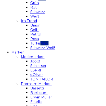
Grün
Rot
Schwarz
Weiß
Im Trend
Braun
Gelb
Petrol
Rosa
Türkis
Schwarz-Weiß
Marken
Modemarken
Joop!
Schiesser
ESPRIT
s.Oliver
TOM TAILOR
Premium Marken
Bassetti
Bierbaum
Erwin Müller
Estella