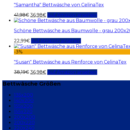
"Samantha" Bettwäsche von CelinaTex
41,98
€
36,98
€
Auf Amazon ansehen
Schöne Bettwäsche aus Baumwolle - grau 200x
22,99
€
Auf Amazon ansehen
-3%
"Susan" Bettwäsche aus Renforce von CelinaTex
38,19
€
36,98
€
Auf Amazon ansehen
Bettwäsche Größen
135x200
140x200
155x200
155x220
200x200
200x220
220x240