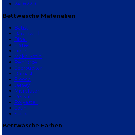
240x220
Bettwäsche Materialien
Batist
Baumwolle
Biber
Flanell
Linon
Mako-Satin
Renforcé
Seersucker
Damast
Fleece
Jersey
Microfaser
Perkal
Polyester
Satin
Seide
Bettwäsche Farben