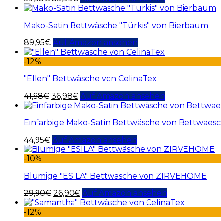
Mako-Satin Bettwäsche "Türkis" von Bierbaum
89,95
€
Auf Amazon ansehen
-12%
"Ellen" Bettwäsche von CelinaTex
41,98
€
36,98
€
Auf Amazon ansehen
Einfarbige Mako-Satin Bettwäsche von Bettwaesch
44,95
€
Auf Amazon ansehen
-10%
Blumige "ESILA" Bettwäsche von ZIRVEHOME
29,90
€
26,90
€
Auf Amazon ansehen
-12%