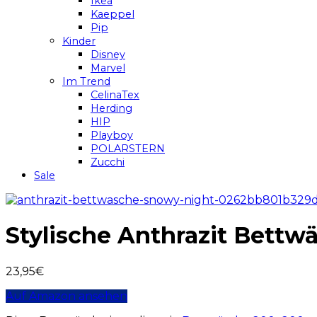
Ikea
Kaeppel
Pip
Kinder
Disney
Marvel
Im Trend
CelinaTex
Herding
HIP
Playboy
POLARSTERN
Zucchi
Sale
Stylische Anthrazit Bettw
23,95
€
Auf Amazon ansehen