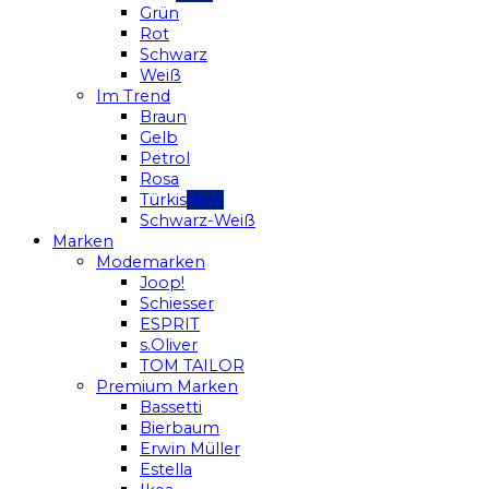
Grün
Rot
Schwarz
Weiß
Im Trend
Braun
Gelb
Petrol
Rosa
Türkis
Schwarz-Weiß
Marken
Modemarken
Joop!
Schiesser
ESPRIT
s.Oliver
TOM TAILOR
Premium Marken
Bassetti
Bierbaum
Erwin Müller
Estella