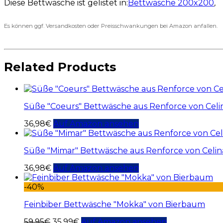
Diese Bettwäsche ist gelistet in:
Bettwäsche 200x200
,
Es können ggf. Versandkosten oder Preisschwankungen bei Amazon anfallen.
Related Products
Süße "Coeurs" Bettwäsche aus Renforce von Celi
36,98
€
Auf Amazon ansehen
Süße "Mimar" Bettwäsche aus Renforce von Celi
36,98
€
Auf Amazon ansehen
-40%
Feinbiber Bettwäsche "Mokka" von Bierbaum
59,95
€
35,99
€
Auf Amazon ansehen