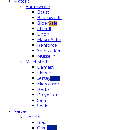
Material
Baumwolle
Batist
Baumwolle
Biber
Flanell
Linon
Mako-Satin
Renforcé
Seersucker
Musselin
Mischstoffe
Damast
Fleece
Jersey
Microfaser
Perkal
Polyester
Satin
Seide
Farbe
Beliebt
Blau
Grau