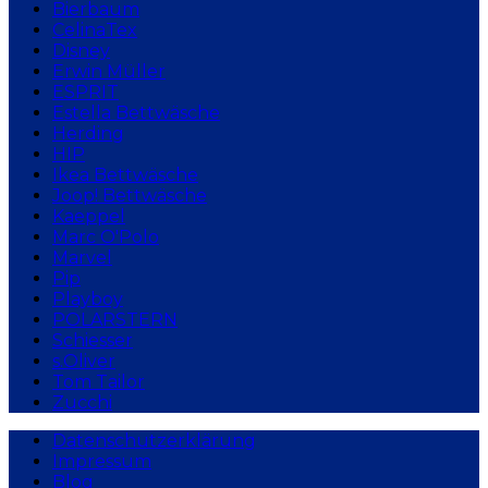
Bierbaum
CelinaTex
Disney
Erwin Müller
ESPRIT
Estella Bettwäsche
Herding
HIP
Ikea Bettwäsche
Joop! Bettwäsche
Kaeppel
Marc O'Polo
Marvel
Pip
Playboy
POLARSTERN
Schiesser
s.Oliver
Tom Tailor
Zucchi
Datenschutzerklärung
Impressum
Blog