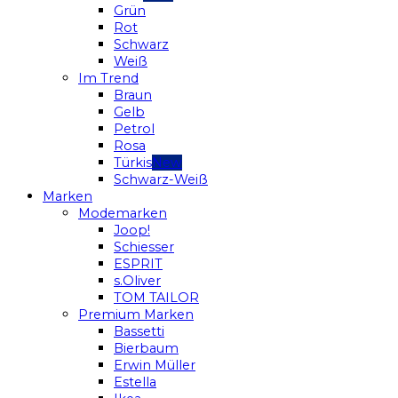
Grün
Rot
Schwarz
Weiß
Im Trend
Braun
Gelb
Petrol
Rosa
Türkis
Schwarz-Weiß
Marken
Modemarken
Joop!
Schiesser
ESPRIT
s.Oliver
TOM TAILOR
Premium Marken
Bassetti
Bierbaum
Erwin Müller
Estella