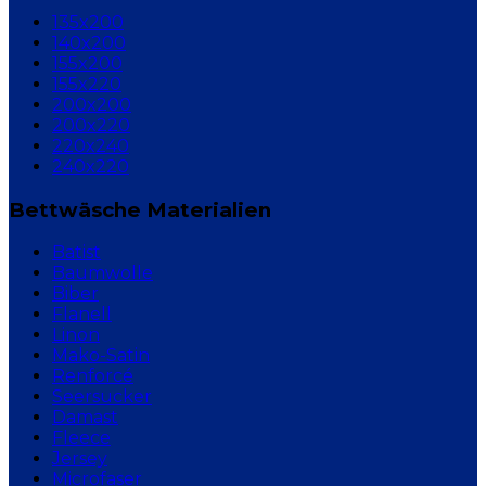
135x200
140x200
155x200
155x220
200x200
200x220
220x240
240x220
Bettwäsche Materialien
Batist
Baumwolle
Biber
Flanell
Linon
Mako-Satin
Renforcé
Seersucker
Damast
Fleece
Jersey
Microfaser