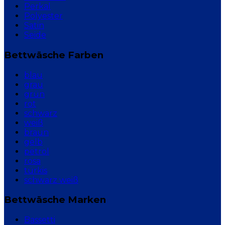
Perkal
Polyester
Satin
Seide
Bettwäsche Farben
blau
grau
grün
rot
schwarz
weiß
braun
gelb
petrol
rosa
türkis
schwarz weiß
Bettwäsche Marken
Bassetti