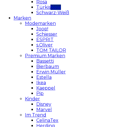
Rosa
Türkis
Schwarz-Weiß
Marken
Modemarken
Joop!
Schiesser
ESPRIT
s.Oliver
TOM TAILOR
Premium Marken
Bassetti
Bierbaum
Erwin Müller
Estella
Ikea
Kaeppel
Pip
Kinder
Disney
Marvel
Im Trend
CelinaTex
Herding