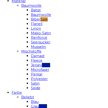
Material
Baumwolle
Batist
Baumwolle
Biber
Flanell
Linon
Mako-Satin
Renforcé
Seersucker
Musselin
Mischstoffe
Damast
Fleece
Jersey
Microfaser
Perkal
Polyester
Satin
Seide
Farbe
Beliebt
Blau
Grau