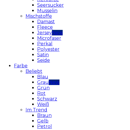
Seersucker
Musselin
Mischstoffe
Damast
Fleece
Jersey
Microfaser
Perkal
Polyester
Satin
Seide
Farbe
Beliebt
Blau
Grau
Grün
Rot
Schwarz
Weiß
Im Trend
Braun
Gelb
Petrol