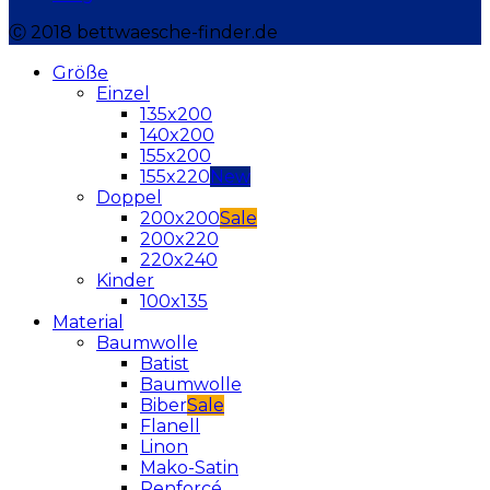
Ⓒ 2018 bettwaesche-finder.de
Größe
Einzel
135x200
140x200
155x200
155x220
Doppel
200x200
200x220
220x240
Kinder
100x135
Material
Baumwolle
Batist
Baumwolle
Biber
Flanell
Linon
Mako-Satin
Renforcé