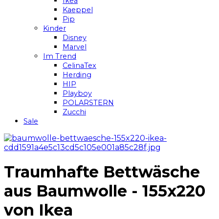
Ikea
Kaeppel
Pip
Kinder
Disney
Marvel
Im Trend
CelinaTex
Herding
HIP
Playboy
POLARSTERN
Zucchi
Sale
Traumhafte Bettwäsche
aus Baumwolle - 155x220
von Ikea