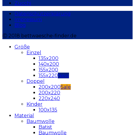
Zucchi
Datenschutzerklärung
Impressum
Blog
Ⓒ 2018 bettwaesche-finder.de
Größe
Einzel
135x200
140x200
155x200
155x220
Doppel
200x200
200x220
220x240
Kinder
100x135
Material
Baumwolle
Batist
Baumwolle