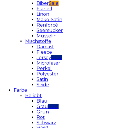
Biber
Flanell
Linon
Mako-Satin
Renforcé
Seersucker
Musselin
Mischstoffe
Damast
Fleece
Jersey
Microfaser
Perkal
Polyester
Satin
Seide
Farbe
Beliebt
Blau
Grau
Grün
Rot
Schwarz