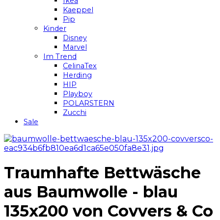
Ikea
Kaeppel
Pip
Kinder
Disney
Marvel
Im Trend
CelinaTex
Herding
HIP
Playboy
POLARSTERN
Zucchi
Sale
Traumhafte Bettwäsche
aus Baumwolle - blau
135x200 von Covvers & Co