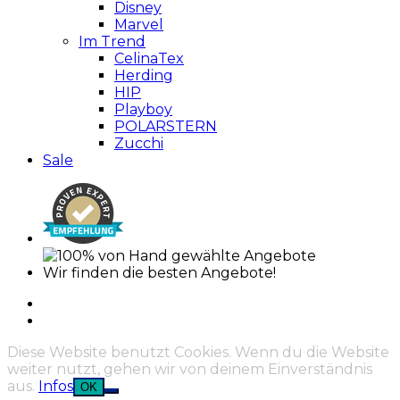
Disney
Marvel
Im Trend
CelinaTex
Herding
HIP
Playboy
POLARSTERN
Zucchi
Sale
Wir finden die besten Angebote!
Diese Website benutzt Cookies. Wenn du die Website
weiter nutzt, gehen wir von deinem Einverständnis
aus.
Infos
OK