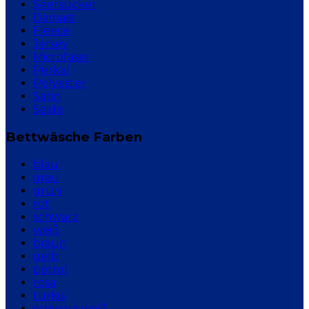
Seersucker
Damast
Fleece
Jersey
Microfaser
Perkal
Polyester
Satin
Seide
Bettwäsche Farben
blau
grau
grün
rot
schwarz
weiß
braun
gelb
petrol
rosa
türkis
schwarz weiß