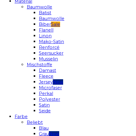
Material
Baumwolle
Batist
Baumwolle
Biber
Flanell
Linon
Mako-Satin
Renforcé
Seersucker
Musselin
Mischstoffe
Damast
Fleece
Jersey
Microfaser
Perkal
Polyester
Satin
Seide
Farbe
Beliebt
Blau
Grau