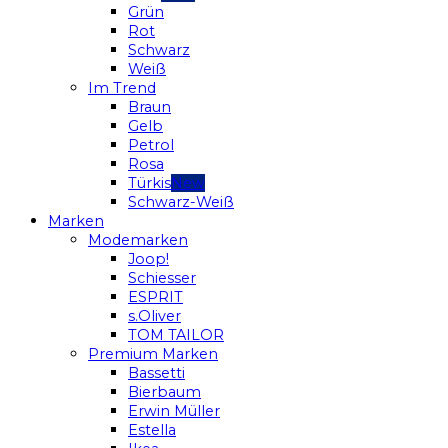
Grün
Rot
Schwarz
Weiß
Im Trend
Braun
Gelb
Petrol
Rosa
Türkis
Schwarz-Weiß
Marken
Modemarken
Joop!
Schiesser
ESPRIT
s.Oliver
TOM TAILOR
Premium Marken
Bassetti
Bierbaum
Erwin Müller
Estella