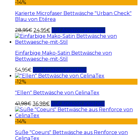
-14%
Karierte Microfaser Bettwäsche "Urban Check"
Blau von Etérea
28,95
€
24,95
€
Auf Amazon ansehen
Einfarbige Mako-Satin Bettwäsche von
Bettwaesche-mit-Stil
54,95
€
Auf Amazon ansehen
-12%
"Ellen" Bettwäsche von CelinaTex
41,98
€
36,98
€
Auf Amazon ansehen
-14%
Süße "Coeurs" Bettwäsche aus Renforce von
CelinaTex