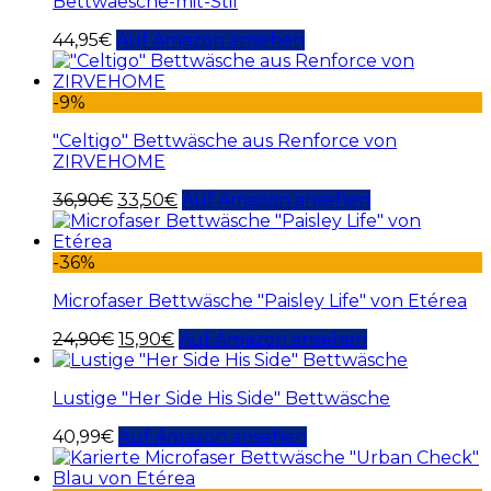
Bettwaesche-mit-Stil
44,95
€
Auf Amazon ansehen
-9%
"Celtigo" Bettwäsche aus Renforce von
ZIRVEHOME
36,90
€
33,50
€
Auf Amazon ansehen
-36%
Microfaser Bettwäsche "Paisley Life" von Etérea
24,90
€
15,90
€
Auf Amazon ansehen
Lustige "Her Side His Side" Bettwäsche
40,99
€
Auf Amazon ansehen