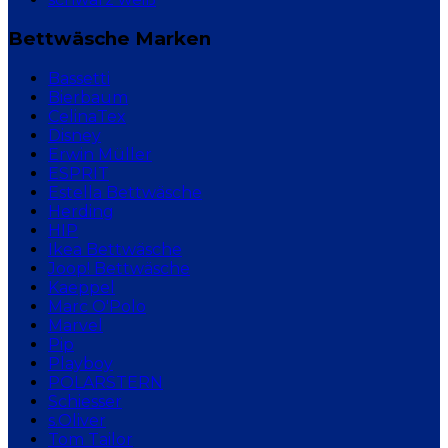
Bettwäsche Marken
Bassetti
Bierbaum
CelinaTex
Disney
Erwin Müller
ESPRIT
Estella Bettwäsche
Herding
HIP
Ikea Bettwäsche
Joop! Bettwäsche
Kaeppel
Marc O'Polo
Marvel
Pip
Playboy
POLARSTERN
Schiesser
s.Oliver
Tom Tailor