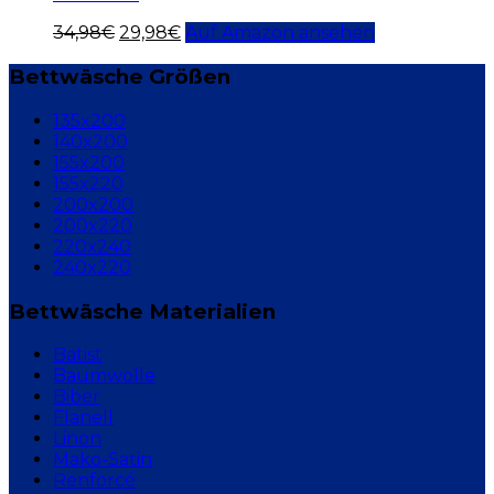
34,98
€
29,98
€
Auf Amazon ansehen
Bettwäsche Größen
135x200
140x200
155x200
155x220
200x200
200x220
220x240
240x220
Bettwäsche Materialien
Batist
Baumwolle
Biber
Flanell
Linon
Mako-Satin
Renforcé