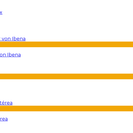
von Ibena
érea