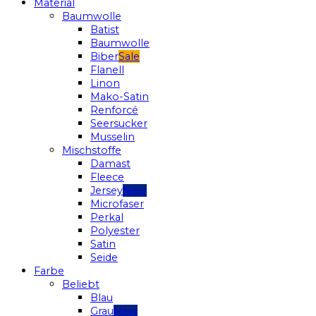
Material
Baumwolle
Batist
Baumwolle
Biber
Flanell
Linon
Mako-Satin
Renforcé
Seersucker
Musselin
Mischstoffe
Damast
Fleece
Jersey
Microfaser
Perkal
Polyester
Satin
Seide
Farbe
Beliebt
Blau
Grau