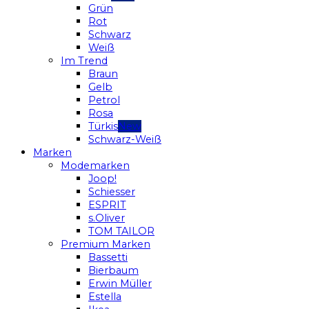
Grün
Rot
Schwarz
Weiß
Im Trend
Braun
Gelb
Petrol
Rosa
Türkis
Schwarz-Weiß
Marken
Modemarken
Joop!
Schiesser
ESPRIT
s.Oliver
TOM TAILOR
Premium Marken
Bassetti
Bierbaum
Erwin Müller
Estella