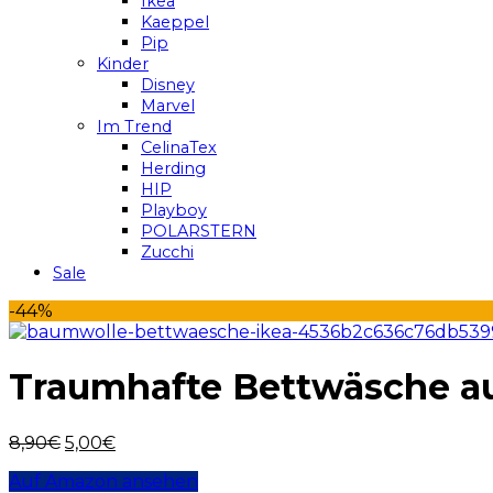
Ikea
Kaeppel
Pip
Kinder
Disney
Marvel
Im Trend
CelinaTex
Herding
HIP
Playboy
POLARSTERN
Zucchi
Sale
-44%
Traumhafte Bettwäsche au
8,90
€
5,00
€
Auf Amazon ansehen