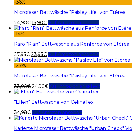
-36%
Microfaser Bettwäsche "Paisley Life" von Etérea
24,90
€
15,90
€
Auf Amazon ansehen
-14%
Karo "Rian" Bettwäsche aus Renforce von Etérea
27,95
€
23,95
€
Auf Amazon ansehen
-27%
Microfaser Bettwäsche "Paisley Life" von Etérea
33,90
€
24,90
€
Auf Amazon ansehen
"Ellen" Bettwäsche von CelinaTex
34,98
€
Auf Amazon ansehen
Karierte Microfaser Bettwäsche "Urban Check" Vio