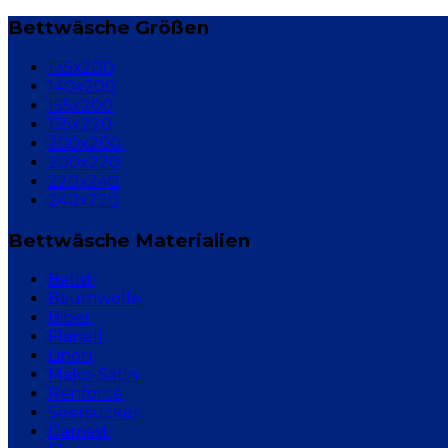
Bettwäsche Größen
135x200
140x200
155x200
155x220
200x200
200x220
220x240
240x220
Bettwäsche Materialien
Batist
Baumwolle
Biber
Flanell
Linon
Mako-Satin
Renforcé
Seersucker
Damast