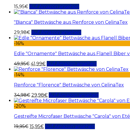
15,95
€
Auf Amazon ansehen
"Bianca" Bettwäsche aus Renforce von CelinaTex
29,98
€
Auf Amazon ansehen
-16%
Edle "Ornamente" Bettwäsche aus Flanell Biber 
49,95
€
41,99
€
Auf Amazon ansehen
-14%
Renforce "Florence" Bettwäsche von CelinaTex
34,98
€
29,98
€
Auf Amazon ansehen
-20%
Gestreifte Microfaser Bettwäsche "Carola" von Et
19,95
€
15,95
€
Auf Amazon ansehen