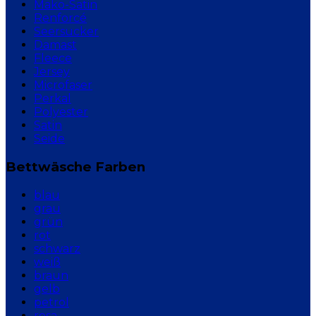
Mako-Satin
Renforcé
Seersucker
Damast
Fleece
Jersey
Microfaser
Perkal
Polyester
Satin
Seide
Bettwäsche Farben
blau
grau
grün
rot
schwarz
weiß
braun
gelb
petrol
rosa