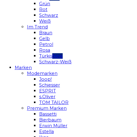
Grün
Rot
Schwarz
Weiß
Im Trend
Braun
Gelb
Petrol
Rosa
Türkis
Schwarz-Weiß
Marken
Modemarken
Joop!
Schiesser
ESPRIT
s.Oliver
TOM TAILOR
Premium Marken
Bassetti
Bierbaum
Erwin Müller
Estella