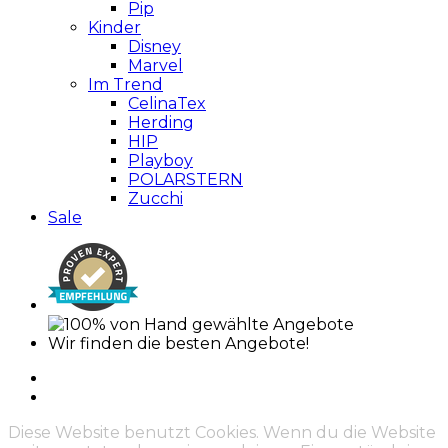
Pip
Kinder
Disney
Marvel
Im Trend
CelinaTex
Herding
HIP
Playboy
POLARSTERN
Zucchi
Sale
Wir finden die besten Angebote!
Diese Website benutzt Cookies. Wenn du die Website