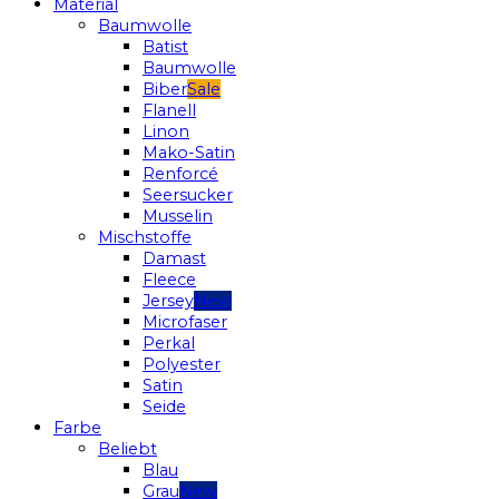
Material
Baumwolle
Batist
Baumwolle
Biber
Flanell
Linon
Mako-Satin
Renforcé
Seersucker
Musselin
Mischstoffe
Damast
Fleece
Jersey
Microfaser
Perkal
Polyester
Satin
Seide
Farbe
Beliebt
Blau
Grau