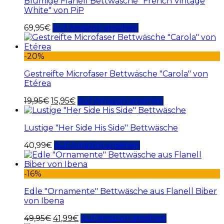
Blumige Flanell Bettwäsche "French Vintage
White" von PiP
69,95
€
Auf Amazon ansehen
-20%
Gestreifte Microfaser Bettwäsche "Carola" von
Etérea
19,95
€
15,95
€
Auf Amazon ansehen
Lustige "Her Side His Side" Bettwäsche
40,99
€
Auf Amazon ansehen
-16%
Edle "Ornamente" Bettwäsche aus Flanell Biber
von Ibena
49,95
€
41,99
€
Auf Amazon ansehen