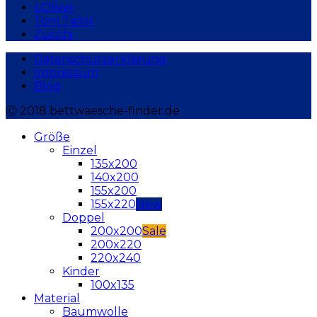
s.Oliver
Tom Tailor
Zucchi
Datenschutzerklärung
Impressum
Blog
Ⓒ 2018 bettwaesche-finder.de
Größe
Einzel
135x200
140x200
155x200
155x220
Doppel
200x200
200x220
220x240
Kinder
100x135
Material
Baumwolle