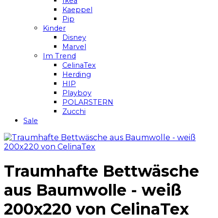
Ikea
Kaeppel
Pip
Kinder
Disney
Marvel
Im Trend
CelinaTex
Herding
HIP
Playboy
POLARSTERN
Zucchi
Sale
Traumhafte Bettwäsche
aus Baumwolle - weiß
200x220 von CelinaTex