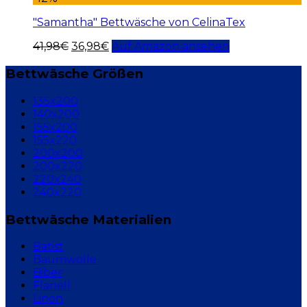
"Samantha" Bettwäsche von CelinaTex
41,98
€
36,98
€
Auf Amazon ansehen
Bettwäsche Größen
135x200
140x200
155x200
155x220
200x200
200x220
220x240
240x220
Bettwäsche Materialien
Batist
Baumwolle
Biber
Flanell
Linon