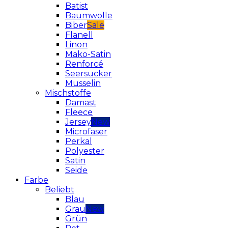
Batist
Baumwolle
Biber
Flanell
Linon
Mako-Satin
Renforcé
Seersucker
Musselin
Mischstoffe
Damast
Fleece
Jersey
Microfaser
Perkal
Polyester
Satin
Seide
Farbe
Beliebt
Blau
Grau
Grün