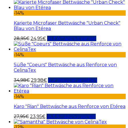
-14%
Karierte Microfaser Bettwäsche "Urban Check"
Blau von Etérea
28,95
€
24,95
€
Auf Amazon ansehen
-14%
Süße "Coeurs" Bettwäsche aus Renforce von
CelinaTex
34,98
€
29,98
€
Auf Amazon ansehen
-14%
Karo "Rian" Bettwäsche aus Renforce von Etérea
27,95
€
23,95
€
Auf Amazon ansehen
-12%