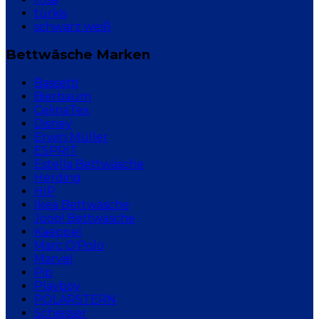
türkis
schwarz weiß
Bettwäsche Marken
Bassetti
Bierbaum
CelinaTex
Disney
Erwin Müller
ESPRIT
Estella Bettwäsche
Herding
HIP
Ikea Bettwäsche
Joop! Bettwäsche
Kaeppel
Marc O'Polo
Marvel
Pip
Playboy
POLARSTERN
Schiesser