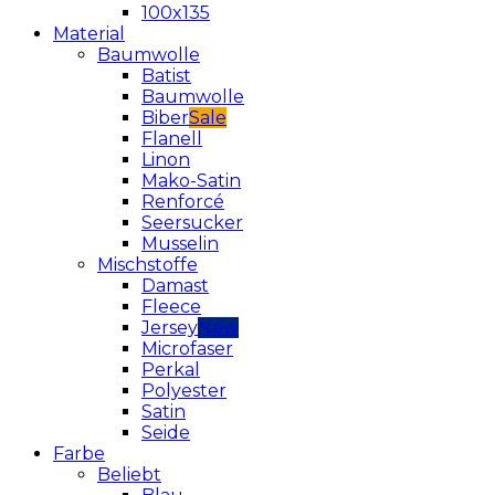
100x135
Material
Baumwolle
Batist
Baumwolle
Biber
Flanell
Linon
Mako-Satin
Renforcé
Seersucker
Musselin
Mischstoffe
Damast
Fleece
Jersey
Microfaser
Perkal
Polyester
Satin
Seide
Farbe
Beliebt