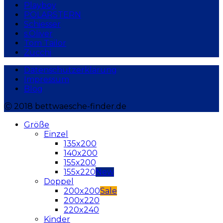
Playboy
POLARSTERN
Schiesser
s.Oliver
Tom Tailor
Zucchi
Datenschutzerklärung
Impressum
Blog
Ⓒ 2018 bettwaesche-finder.de
Größe
Einzel
135x200
140x200
155x200
155x220
Doppel
200x200
200x220
220x240
Kinder