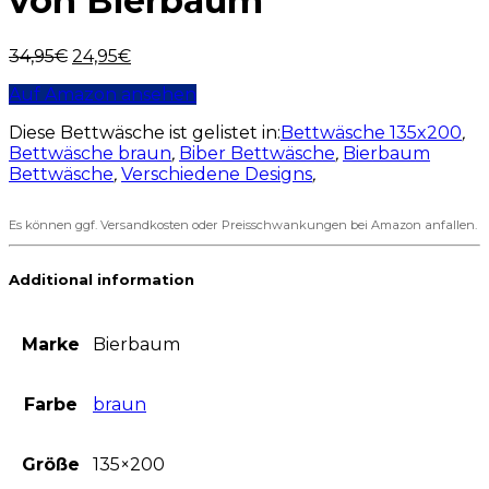
von Bierbaum
34,95
€
24,95
€
Auf Amazon ansehen
Diese Bettwäsche ist gelistet in:
Bettwäsche 135x200
,
Bettwäsche braun
,
Biber Bettwäsche
,
Bierbaum
Bettwäsche
,
Verschiedene Designs
,
Es können ggf. Versandkosten oder Preisschwankungen bei Amazon anfallen.
Additional information
Marke
Bierbaum
Farbe
braun
Größe
135×200