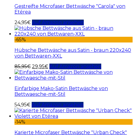
Gestreifte Microfaser Bettwäsche "Carola" von
Etérea
24,95
€
Auf Amazon ansehen
-65%
Hübsche Bettwäsche aus Satin - braun 220x240
von Bettwaren-XXL
85,95
€
29,95
€
Auf Amazon ansehen
Einfarbige Mako-Satin Bettwäsche von
Bettwaesche-mit-Stil
54,95
€
Auf Amazon ansehen
-14%
Karierte Microfaser Bettwäsche "Urban Check"