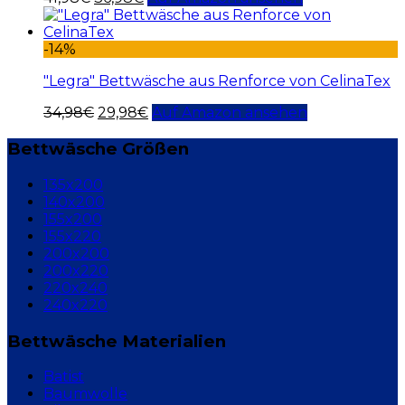
-14%
"Legra" Bettwäsche aus Renforce von CelinaTex
34,98
€
29,98
€
Auf Amazon ansehen
Bettwäsche Größen
135x200
140x200
155x200
155x220
200x200
200x220
220x240
240x220
Bettwäsche Materialien
Batist
Baumwolle