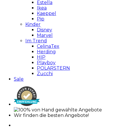
Estella
Ikea
Kaeppel
Pip
Kinder
Disney
Marvel
Im Trend
CelinaTex
Herding
HIP
Playboy
POLARSTERN
Zucchi
Sale
Wir finden die besten Angebote!