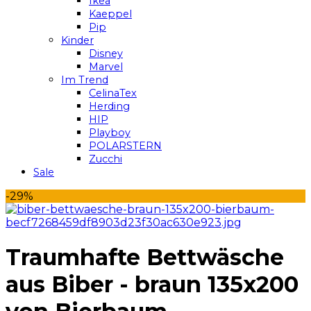
Ikea
Kaeppel
Pip
Kinder
Disney
Marvel
Im Trend
CelinaTex
Herding
HIP
Playboy
POLARSTERN
Zucchi
Sale
-29%
Traumhafte Bettwäsche
aus Biber - braun 135x200