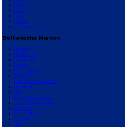
gelb
petrol
rosa
türkis
schwarz weiß
Bettwäsche Marken
Bassetti
Bierbaum
CelinaTex
Disney
Erwin Müller
ESPRIT
Estella Bettwäsche
Herding
HIP
Ikea Bettwäsche
Joop! Bettwäsche
Kaeppel
Marc O'Polo
Marvel
Pip