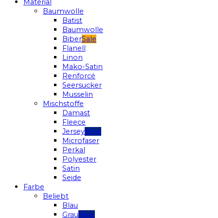
Material
Baumwolle
Batist
Baumwolle
Biber
Flanell
Linon
Mako-Satin
Renforcé
Seersucker
Musselin
Mischstoffe
Damast
Fleece
Jersey
Microfaser
Perkal
Polyester
Satin
Seide
Farbe
Beliebt
Blau
Grau