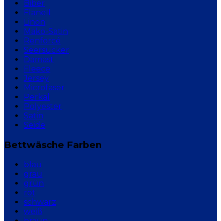
Biber
Flanell
Linon
Mako-Satin
Renforcé
Seersucker
Damast
Fleece
Jersey
Microfaser
Perkal
Polyester
Satin
Seide
Bettwäsche Farben
blau
grau
grün
rot
schwarz
weiß
braun