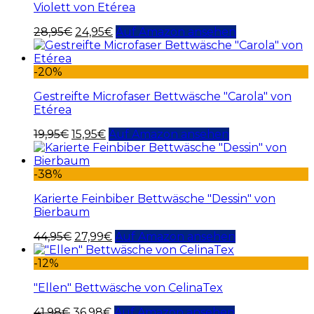
Violett von Etérea
28,95
€
24,95
€
Auf Amazon ansehen
-20%
Gestreifte Microfaser Bettwäsche "Carola" von
Etérea
19,95
€
15,95
€
Auf Amazon ansehen
-38%
Karierte Feinbiber Bettwäsche "Dessin" von
Bierbaum
44,95
€
27,99
€
Auf Amazon ansehen
-12%
"Ellen" Bettwäsche von CelinaTex
41,98
€
36,98
€
Auf Amazon ansehen