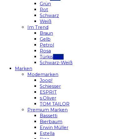
Grün
Rot
Schwarz
Weiß
Im Trend
Braun
Gelb
Petrol
Rosa
Türkis
Schwarz-Weiß
Marken
Modemarken
Joop!
Schiesser
ESPRIT
s.Oliver
TOM TAILOR
Premium Marken
Bassetti
Bierbaum
Erwin Müller
Estella