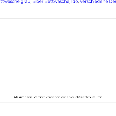
ttwäsche grau
,
Biber Bettwäsche
,
Ido
,
Verschiedene Des
Als Amazon-Partner verdienen wir an qualifizierten Käufen