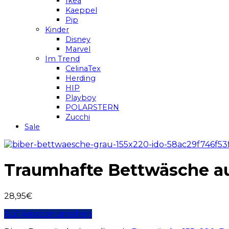
Ikea
Kaeppel
Pip
Kinder
Disney
Marvel
Im Trend
CelinaTex
Herding
HIP
Playboy
POLARSTERN
Zucchi
Sale
Traumhafte Bettwäsche aus
28,95
€
Auf Amazon ansehen