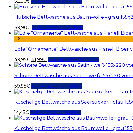
52,56
€
Auf Amazon ansehen
Hübsche Bettwäsche aus Baumwolle - grau 155x
39,90
€
Auf Amazon ansehen
-16%
Edle "Ornamente" Bettwäsche aus Flanell Biber 
49,95
€
41,99
€
Auf Amazon ansehen
Schöne Bettwäsche aus Satin - weiß 155x220 von
59,95
€
Auf Amazon ansehen
Kuschelige Bettwäsche aus Seersucker - blau 15
14,45
€
Auf Amazon ansehen
Kuschelige Bettwäsche aus Baumwolle - grau 155