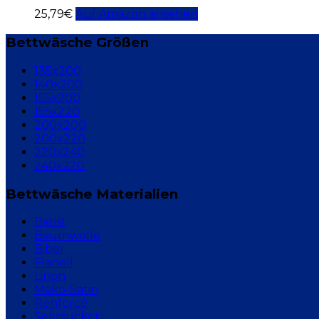
25,79
€
Auf Amazon ansehen
Bettwäsche Größen
135x200
140x200
155x200
155x220
200x200
200x220
220x240
240x220
Bettwäsche Materialien
Batist
Baumwolle
Biber
Flanell
Linon
Mako-Satin
Renforcé
Seersucker