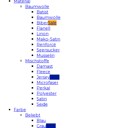
Material
Baumwolle
Batist
Baumwolle
Biber
Flanell
Linon
Mako-Satin
Renforcé
Seersucker
Musselin
Mischstoffe
Damast
Fleece
Jersey
Microfaser
Perkal
Polyester
Satin
Seide
Farbe
Beliebt
Blau
Grau