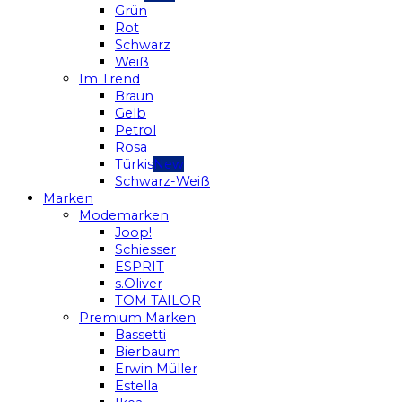
Grün
Rot
Schwarz
Weiß
Im Trend
Braun
Gelb
Petrol
Rosa
Türkis
Schwarz-Weiß
Marken
Modemarken
Joop!
Schiesser
ESPRIT
s.Oliver
TOM TAILOR
Premium Marken
Bassetti
Bierbaum
Erwin Müller
Estella