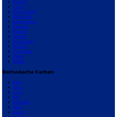
Flanell
Linon
Mako-Satin
Renforcé
Seersucker
Damast
Fleece
Jersey
Microfaser
Perkal
Polyester
Satin
Seide
Bettwäsche Farben
blau
grau
grün
rot
schwarz
weiß
braun