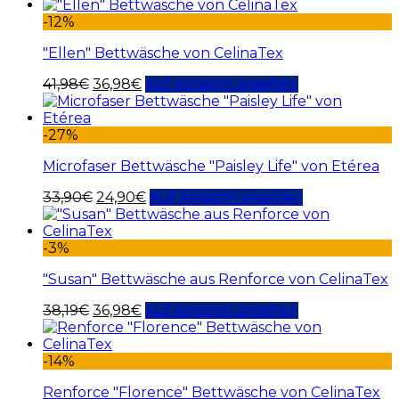
-12%
"Ellen" Bettwäsche von CelinaTex
41,98
€
36,98
€
Auf Amazon ansehen
-27%
Microfaser Bettwäsche "Paisley Life" von Etérea
33,90
€
24,90
€
Auf Amazon ansehen
-3%
"Susan" Bettwäsche aus Renforce von CelinaTex
38,19
€
36,98
€
Auf Amazon ansehen
-14%
Renforce "Florence" Bettwäsche von CelinaTex