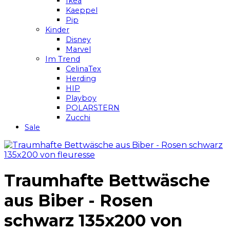
Ikea
Kaeppel
Pip
Kinder
Disney
Marvel
Im Trend
CelinaTex
Herding
HIP
Playboy
POLARSTERN
Zucchi
Sale
Traumhafte Bettwäsche
aus Biber - Rosen
schwarz 135x200 von