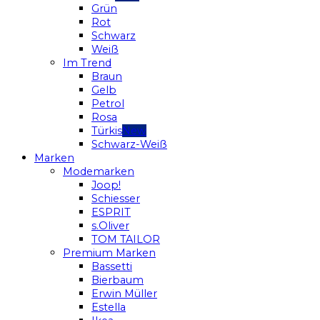
Grün
Rot
Schwarz
Weiß
Im Trend
Braun
Gelb
Petrol
Rosa
Türkis
Schwarz-Weiß
Marken
Modemarken
Joop!
Schiesser
ESPRIT
s.Oliver
TOM TAILOR
Premium Marken
Bassetti
Bierbaum
Erwin Müller
Estella