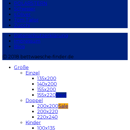
POLARSTERN
Schiesser
s.Oliver
Tom Tailor
Zucchi
Datenschutzerklärung
Impressum
Blog
Ⓒ 2018 bettwaesche-finder.de
Größe
Einzel
135x200
140x200
155x200
155x220
Doppel
200x200
200x220
220x240
Kinder
100x135