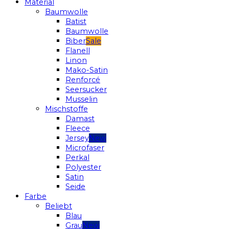
Material
Baumwolle
Batist
Baumwolle
Biber
Flanell
Linon
Mako-Satin
Renforcé
Seersucker
Musselin
Mischstoffe
Damast
Fleece
Jersey
Microfaser
Perkal
Polyester
Satin
Seide
Farbe
Beliebt
Blau
Grau