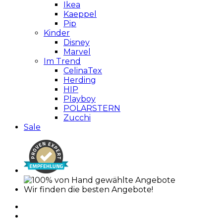
Ikea
Kaeppel
Pip
Kinder
Disney
Marvel
Im Trend
CelinaTex
Herding
HIP
Playboy
POLARSTERN
Zucchi
Sale
Wir finden die besten Angebote!