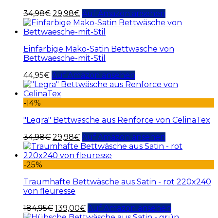
34,98
€
29,98
€
Auf Amazon ansehen
Einfarbige Mako-Satin Bettwäsche von
Bettwaesche-mit-Stil
44,95
€
Auf Amazon ansehen
-14%
"Legra" Bettwäsche aus Renforce von CelinaTex
34,98
€
29,98
€
Auf Amazon ansehen
-25%
Traumhafte Bettwäsche aus Satin - rot 220x240
von fleuresse
184,95
€
139,00
€
Auf Amazon ansehen