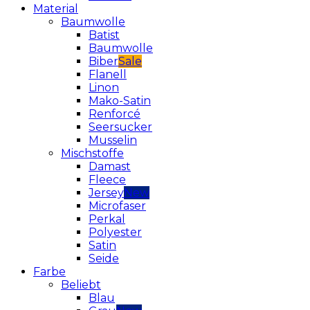
Material
Baumwolle
Batist
Baumwolle
Biber
Flanell
Linon
Mako-Satin
Renforcé
Seersucker
Musselin
Mischstoffe
Damast
Fleece
Jersey
Microfaser
Perkal
Polyester
Satin
Seide
Farbe
Beliebt
Blau