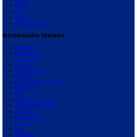
gelb
petrol
rosa
türkis
schwarz weiß
Bettwäsche Marken
Bassetti
Bierbaum
CelinaTex
Disney
Erwin Müller
ESPRIT
Estella Bettwäsche
Herding
HIP
Ikea Bettwäsche
Joop! Bettwäsche
Kaeppel
Marc O'Polo
Marvel
Pip
Playboy