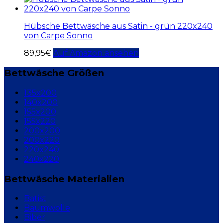
Hübsche Bettwäsche aus Satin - grün 220x240
von Carpe Sonno
89,95
€
Auf Amazon ansehen
Bettwäsche Größen
135x200
140x200
155x200
155x220
200x200
200x220
220x240
240x220
Bettwäsche Materialien
Batist
Baumwolle
Biber