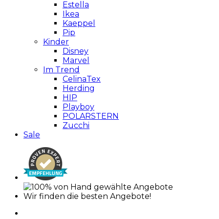
Estella
Ikea
Kaeppel
Pip
Kinder
Disney
Marvel
Im Trend
CelinaTex
Herding
HIP
Playboy
POLARSTERN
Zucchi
Sale
Wir finden die besten Angebote!