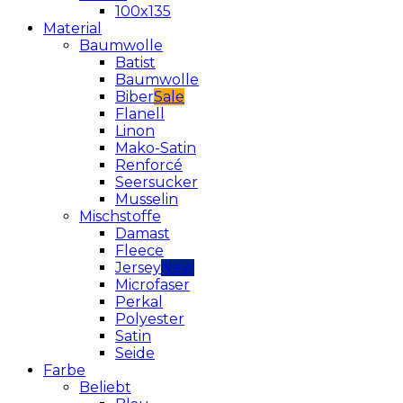
100x135
Material
Baumwolle
Batist
Baumwolle
Biber
Flanell
Linon
Mako-Satin
Renforcé
Seersucker
Musselin
Mischstoffe
Damast
Fleece
Jersey
Microfaser
Perkal
Polyester
Satin
Seide
Farbe
Beliebt