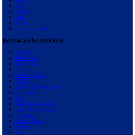
braun
gelb
petrol
rosa
türkis
schwarz weiß
Bettwäsche Marken
Bassetti
Bierbaum
CelinaTex
Disney
Erwin Müller
ESPRIT
Estella Bettwäsche
Herding
HIP
Ikea Bettwäsche
Joop! Bettwäsche
Kaeppel
Marc O'Polo
Marvel
Pip