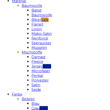
Material
Baumwolle
Batist
Baumwolle
Biber
Flanell
Linon
Mako-Satin
Renforcé
Seersucker
Musselin
Mischstoffe
Damast
Fleece
Jersey
Microfaser
Perkal
Polyester
Satin
Seide
Farbe
Beliebt
Blau
Grau