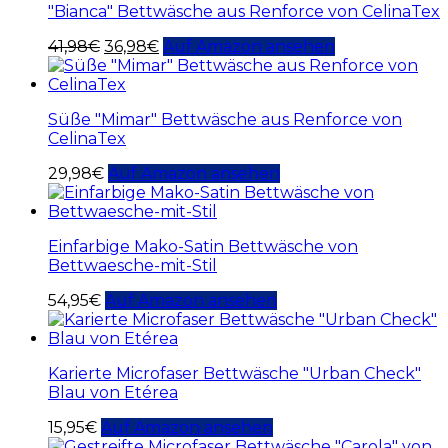
"Bianca" Bettwäsche aus Renforce von CelinaTex
41,98
€
36,98
€
Auf Amazon ansehen
Süße "Mimar" Bettwäsche aus Renforce von
CelinaTex
29,98
€
Auf Amazon ansehen
Einfarbige Mako-Satin Bettwäsche von
Bettwaesche-mit-Stil
54,95
€
Auf Amazon ansehen
Karierte Microfaser Bettwäsche "Urban Check"
Blau von Etérea
15,95
€
Auf Amazon ansehen