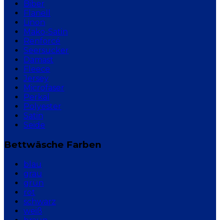
Biber
Flanell
Linon
Mako-Satin
Renforcé
Seersucker
Damast
Fleece
Jersey
Microfaser
Perkal
Polyester
Satin
Seide
Bettwäsche Farben
blau
grau
grün
rot
schwarz
weiß