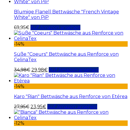
Blumige Flanell Bettwäsche "French Vintage
White" von PiP
69,95
€
Auf Amazon ansehen
-14%
Süße "Coeurs" Bettwäsche aus Renforce von
CelinaTex
34,98
€
29,98
€
Auf Amazon ansehen
-14%
Karo "Rian" Bettwäsche aus Renforce von Etérea
27,95
€
23,95
€
Auf Amazon ansehen
-12%