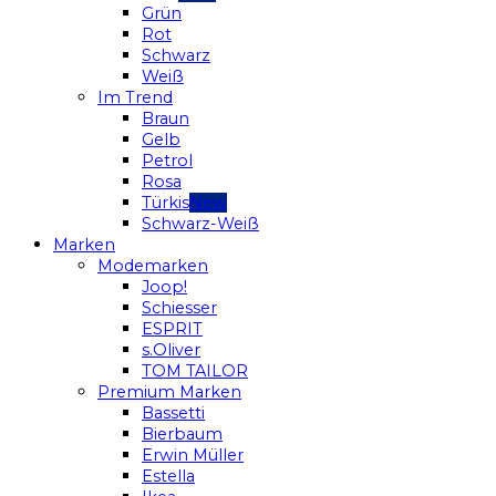
Grün
Rot
Schwarz
Weiß
Im Trend
Braun
Gelb
Petrol
Rosa
Türkis
Schwarz-Weiß
Marken
Modemarken
Joop!
Schiesser
ESPRIT
s.Oliver
TOM TAILOR
Premium Marken
Bassetti
Bierbaum
Erwin Müller
Estella