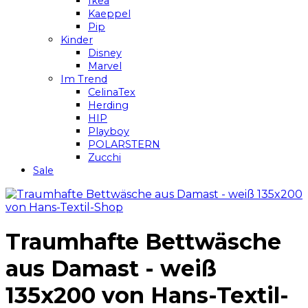
Ikea
Kaeppel
Pip
Kinder
Disney
Marvel
Im Trend
CelinaTex
Herding
HIP
Playboy
POLARSTERN
Zucchi
Sale
Traumhafte Bettwäsche
aus Damast - weiß
135x200 von Hans-Textil-