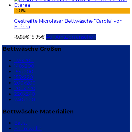
-20%
Gestreifte Microfaser Bettwäsche "Carola" von
Etérea
19,95
€
15,95
€
Auf Amazon ansehen
Bettwäsche Größen
135x200
140x200
155x200
155x220
200x200
200x220
220x240
240x220
Bettwäsche Materialien
Batist
Baumwolle