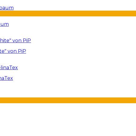
baum
te" von PiP
naTex