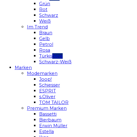
Grün
Rot
Schwarz
Weiß
Im Trend
Braun
Gelb
Petrol
Rosa
Türkis
Schwarz-Weiß
Marken
Modemarken
Joop!
Schiesser
ESPRIT
s.Oliver
TOM TAILOR
Premium Marken
Bassetti
Bierbaum
Erwin Müller
Estella