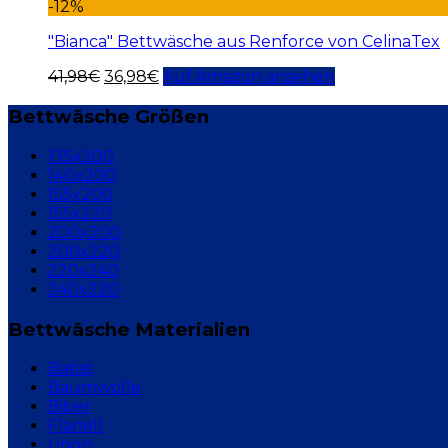
-12%
"Bianca" Bettwäsche aus Renforce von CelinaTex
41,98
€
36,98
€
Auf Amazon ansehen
Bettwäsche Größen
135x200
140x200
155x200
155x220
200x200
200x220
220x240
240x220
Bettwäsche Materialien
Batist
Baumwolle
Biber
Flanell
Linon