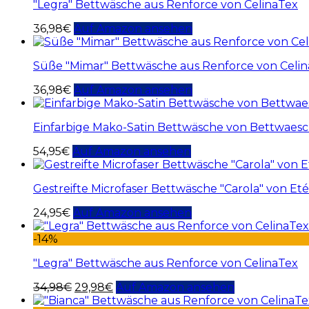
"Legra" Bettwäsche aus Renforce von CelinaTex
36,98
€
Auf Amazon ansehen
Süße "Mimar" Bettwäsche aus Renforce von Celi
36,98
€
Auf Amazon ansehen
Einfarbige Mako-Satin Bettwäsche von Bettwaesch
54,95
€
Auf Amazon ansehen
Gestreifte Microfaser Bettwäsche "Carola" von Et
24,95
€
Auf Amazon ansehen
-14%
"Legra" Bettwäsche aus Renforce von CelinaTex
34,98
€
29,98
€
Auf Amazon ansehen