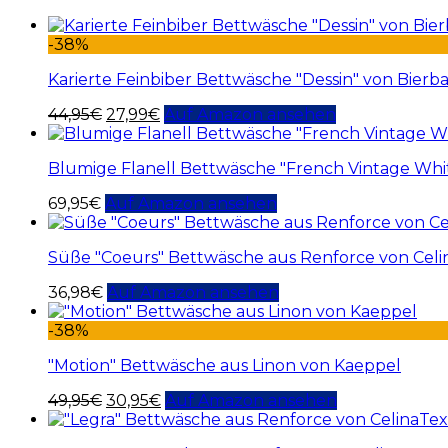
-38%
Karierte Feinbiber Bettwäsche "Dessin" von Bier
44,95
€
27,99
€
Auf Amazon ansehen
Blumige Flanell Bettwäsche "French Vintage Whi
69,95
€
Auf Amazon ansehen
Süße "Coeurs" Bettwäsche aus Renforce von Celi
36,98
€
Auf Amazon ansehen
-38%
"Motion" Bettwäsche aus Linon von Kaeppel
49,95
€
30,95
€
Auf Amazon ansehen