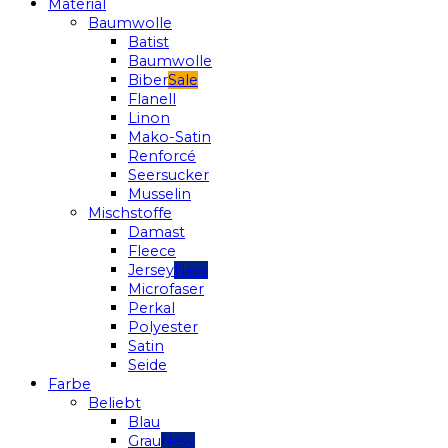
Material
Baumwolle
Batist
Baumwolle
Biber
Flanell
Linon
Mako-Satin
Renforcé
Seersucker
Musselin
Mischstoffe
Damast
Fleece
Jersey
Microfaser
Perkal
Polyester
Satin
Seide
Farbe
Beliebt
Blau
Grau