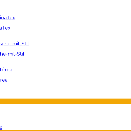
naTex
e-mit-Stil
érea