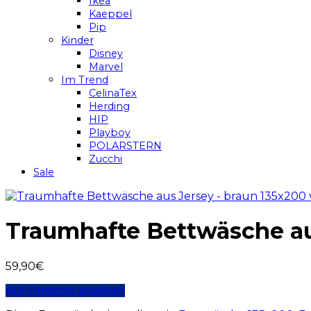
Ikea
Kaeppel
Pip
Kinder
Disney
Marvel
Im Trend
CelinaTex
Herding
HIP
Playboy
POLARSTERN
Zucchi
Sale
Traumhafte Bettwäsche aus
59,90
€
Auf Amazon ansehen