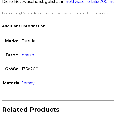
Diese Bettwäsche ist gelistet in:
Bettwäsche 135x200
,
B
Es können ggf. Versandkosten oder Preisschwankungen bei Amazon anfallen.
Additional information
Marke
Estella
Farbe
braun
Größe
135×200
Material
Jersey
Related Products