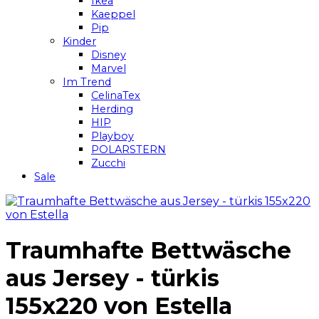
Ikea
Kaeppel
Pip
Kinder
Disney
Marvel
Im Trend
CelinaTex
Herding
HIP
Playboy
POLARSTERN
Zucchi
Sale
Traumhafte Bettwäsche
aus Jersey - türkis
155x220 von Estella