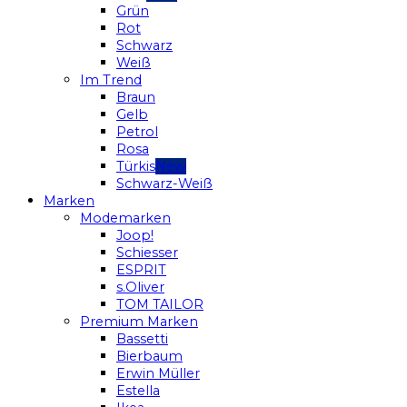
Grün
Rot
Schwarz
Weiß
Im Trend
Braun
Gelb
Petrol
Rosa
Türkis
Schwarz-Weiß
Marken
Modemarken
Joop!
Schiesser
ESPRIT
s.Oliver
TOM TAILOR
Premium Marken
Bassetti
Bierbaum
Erwin Müller
Estella