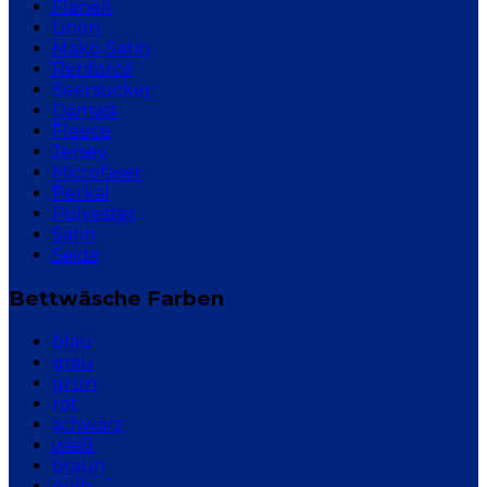
Flanell
Linon
Mako-Satin
Renforcé
Seersucker
Damast
Fleece
Jersey
Microfaser
Perkal
Polyester
Satin
Seide
Bettwäsche Farben
blau
grau
grün
rot
schwarz
weiß
braun
gelb