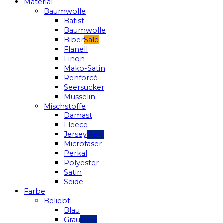
Material
Baumwolle
Batist
Baumwolle
Biber
Flanell
Linon
Mako-Satin
Renforcé
Seersucker
Musselin
Mischstoffe
Damast
Fleece
Jersey
Microfaser
Perkal
Polyester
Satin
Seide
Farbe
Beliebt
Blau
Grau