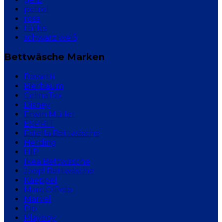
petrol
rosa
türkis
schwarz weiß
Bettwäsche Marken
Bassetti
Bierbaum
CelinaTex
Disney
Erwin Müller
ESPRIT
Estella Bettwäsche
Herding
HIP
Ikea Bettwäsche
Joop! Bettwäsche
Kaeppel
Marc O'Polo
Marvel
Pip
Playboy