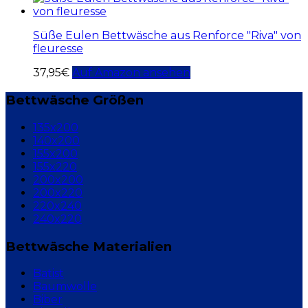
Süße Eulen Bettwäsche aus Renforce "Riva" von
fleuresse
37,95
€
Auf Amazon ansehen
Bettwäsche Größen
135x200
140x200
155x200
155x220
200x200
200x220
220x240
240x220
Bettwäsche Materialien
Batist
Baumwolle
Biber