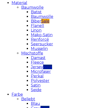
Material
Baumwolle
Batist
Baumwolle
Biber
Flanell
Linon
Mako-Satin
Renforcé
Seersucker
Musselin
Mischstoffe
Damast
Fleece
Jersey
Microfaser
Perkal
Polyester
Satin
Seide
Farbe
Beliebt
Blau