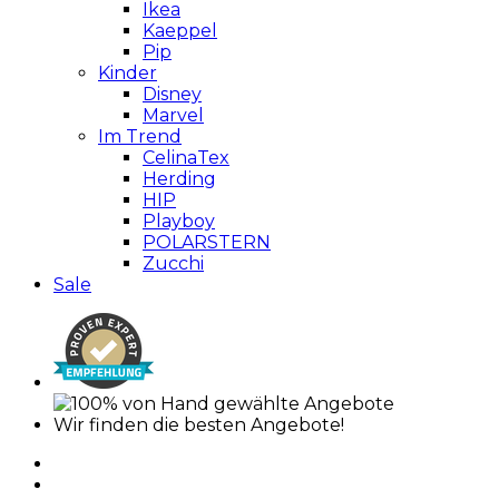
Ikea
Kaeppel
Pip
Kinder
Disney
Marvel
Im Trend
CelinaTex
Herding
HIP
Playboy
POLARSTERN
Zucchi
Sale
Wir finden die besten Angebote!