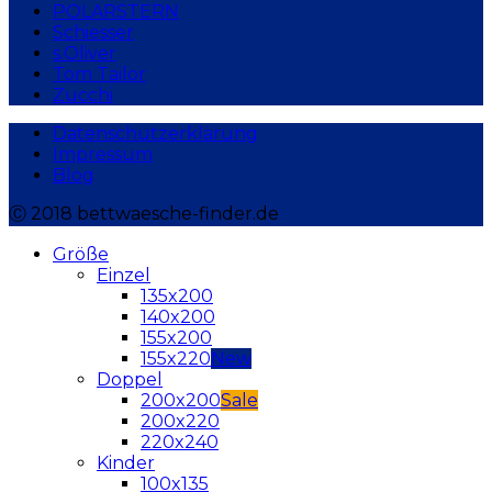
POLARSTERN
Schiesser
s.Oliver
Tom Tailor
Zucchi
Datenschutzerklärung
Impressum
Blog
Ⓒ 2018 bettwaesche-finder.de
Größe
Einzel
135x200
140x200
155x200
155x220
Doppel
200x200
200x220
220x240
Kinder
100x135