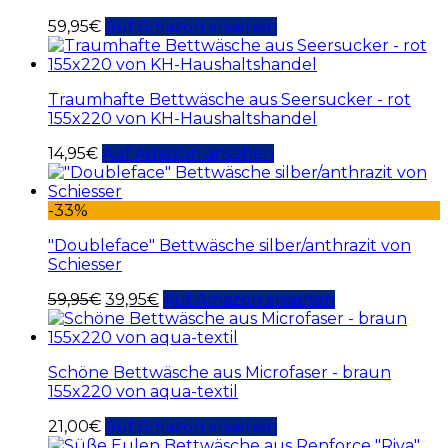
59,95
€
Auf Amazon ansehen
Traumhafte Bettwäsche aus Seersucker - rot
155x220 von KH-Haushaltshandel
14,95
€
Auf Amazon ansehen
-33%
"Doubleface" Bettwäsche silber/anthrazit von
Schiesser
59,95
€
39,95
€
Auf Amazon ansehen
Schöne Bettwäsche aus Microfaser - braun
155x220 von aqua-textil
21,00
€
Auf Amazon ansehen