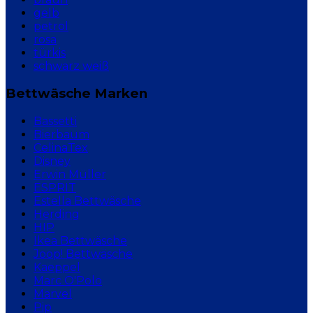
gelb
petrol
rosa
türkis
schwarz weiß
Bettwäsche Marken
Bassetti
Bierbaum
CelinaTex
Disney
Erwin Müller
ESPRIT
Estella Bettwäsche
Herding
HIP
Ikea Bettwäsche
Joop! Bettwäsche
Kaeppel
Marc O'Polo
Marvel
Pip