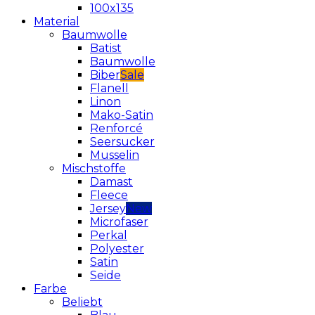
100x135
Material
Baumwolle
Batist
Baumwolle
Biber
Flanell
Linon
Mako-Satin
Renforcé
Seersucker
Musselin
Mischstoffe
Damast
Fleece
Jersey
Microfaser
Perkal
Polyester
Satin
Seide
Farbe
Beliebt