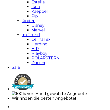
Estella
Ikea
Kaeppel
Pip
Kinder
Disney
Marvel
Im Trend
CelinaTex
Herding
HIP
Playboy
POLARSTERN
Zucchi
Sale
Wir finden die besten Angebote!