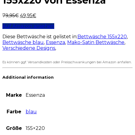
155x220 von Essenza
79,95
€
49,95
€
Auf Amazon ansehen
Diese Bettwäsche ist gelistet in:
Bettwäsche 155x220
,
Bettwäsche blau
,
Essenza
,
Mako-Satin Bettwäsche
,
Verschiedene Designs
,
Es können ggf. Versandkosten oder Preisschwankungen bei Amazon anfallen.
Additional information
Marke
Essenza
Farbe
blau
Größe
155×220