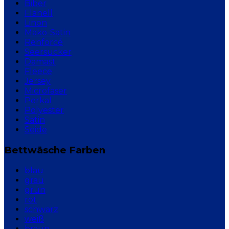
Biber
Flanell
Linon
Mako-Satin
Renforcé
Seersucker
Damast
Fleece
Jersey
Microfaser
Perkal
Polyester
Satin
Seide
Bettwäsche Farben
blau
grau
grün
rot
schwarz
weiß
braun