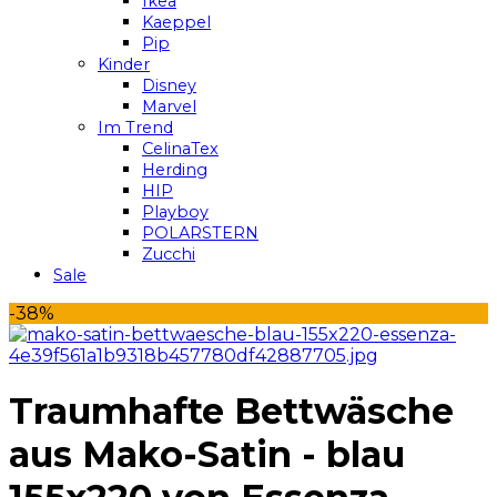
Ikea
Kaeppel
Pip
Kinder
Disney
Marvel
Im Trend
CelinaTex
Herding
HIP
Playboy
POLARSTERN
Zucchi
Sale
-38%
Traumhafte Bettwäsche
aus Mako-Satin - blau