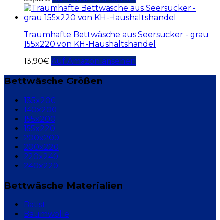
Traumhafte Bettwäsche aus Seersucker - grau
155x220 von KH-Haushaltshandel
13,90
€
Auf Amazon ansehen
Bettwäsche Größen
135x200
140x200
155x200
155x220
200x200
200x220
220x240
240x220
Bettwäsche Materialien
Batist
Baumwolle