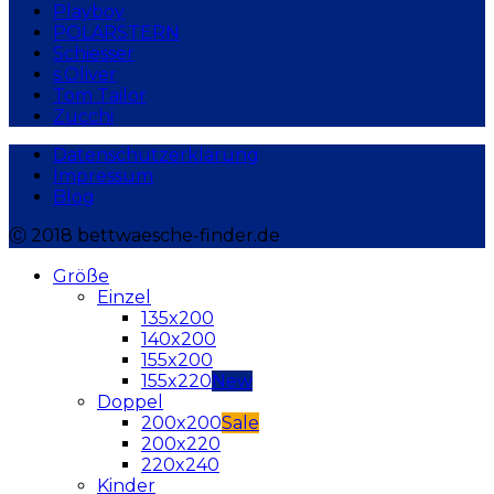
Playboy
POLARSTERN
Schiesser
s.Oliver
Tom Tailor
Zucchi
Datenschutzerklärung
Impressum
Blog
Ⓒ 2018 bettwaesche-finder.de
Größe
Einzel
135x200
140x200
155x200
155x220
Doppel
200x200
200x220
220x240
Kinder