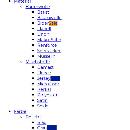
Material
Baumwolle
Batist
Baumwolle
Biber
Flanell
Linon
Mako-Satin
Renforcé
Seersucker
Musselin
Mischstoffe
Damast
Fleece
Jersey
Microfaser
Perkal
Polyester
Satin
Seide
Farbe
Beliebt
Blau
Grau