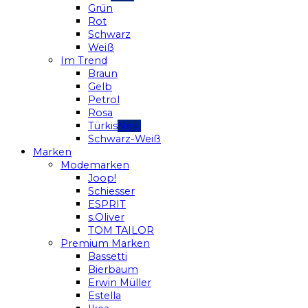
Grün
Rot
Schwarz
Weiß
Im Trend
Braun
Gelb
Petrol
Rosa
Türkis
Schwarz-Weiß
Marken
Modemarken
Joop!
Schiesser
ESPRIT
s.Oliver
TOM TAILOR
Premium Marken
Bassetti
Bierbaum
Erwin Müller
Estella