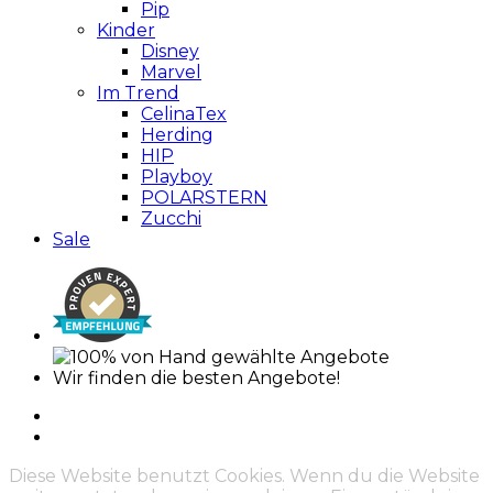
Pip
Kinder
Disney
Marvel
Im Trend
CelinaTex
Herding
HIP
Playboy
POLARSTERN
Zucchi
Sale
Wir finden die besten Angebote!
Diese Website benutzt Cookies. Wenn du die Website