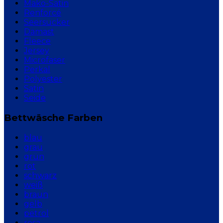
Mako-Satin
Renforcé
Seersucker
Damast
Fleece
Jersey
Microfaser
Perkal
Polyester
Satin
Seide
Bettwäsche Farben
blau
grau
grün
rot
schwarz
weiß
braun
gelb
petrol
rosa