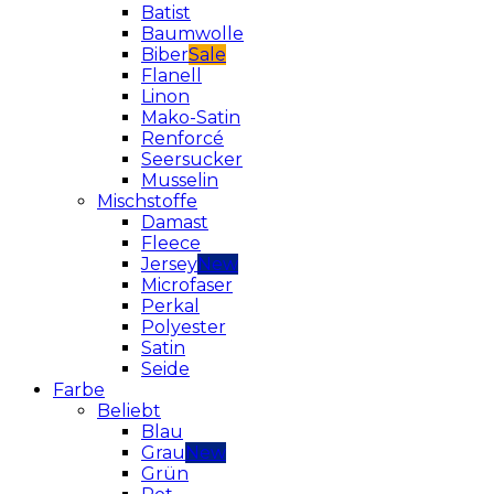
Batist
Baumwolle
Biber
Flanell
Linon
Mako-Satin
Renforcé
Seersucker
Musselin
Mischstoffe
Damast
Fleece
Jersey
Microfaser
Perkal
Polyester
Satin
Seide
Farbe
Beliebt
Blau
Grau
Grün