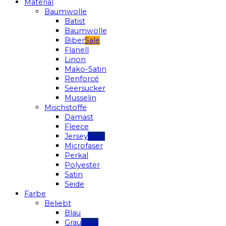
Material
Baumwolle
Batist
Baumwolle
Biber
Flanell
Linon
Mako-Satin
Renforcé
Seersucker
Musselin
Mischstoffe
Damast
Fleece
Jersey
Microfaser
Perkal
Polyester
Satin
Seide
Farbe
Beliebt
Blau
Grau