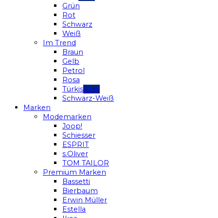
Grün
Rot
Schwarz
Weiß
Im Trend
Braun
Gelb
Petrol
Rosa
Türkis
Schwarz-Weiß
Marken
Modemarken
Joop!
Schiesser
ESPRIT
s.Oliver
TOM TAILOR
Premium Marken
Bassetti
Bierbaum
Erwin Müller
Estella