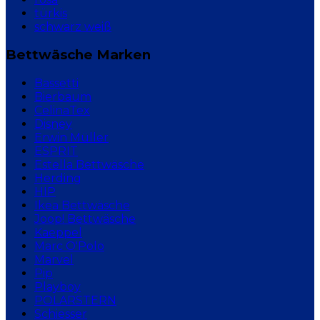
türkis
schwarz weiß
Bettwäsche Marken
Bassetti
Bierbaum
CelinaTex
Disney
Erwin Müller
ESPRIT
Estella Bettwäsche
Herding
HIP
Ikea Bettwäsche
Joop! Bettwäsche
Kaeppel
Marc O'Polo
Marvel
Pip
Playboy
POLARSTERN
Schiesser