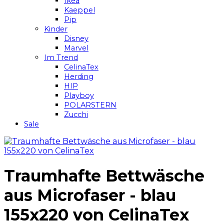
Ikea
Kaeppel
Pip
Kinder
Disney
Marvel
Im Trend
CelinaTex
Herding
HIP
Playboy
POLARSTERN
Zucchi
Sale
Traumhafte Bettwäsche
aus Microfaser - blau
155x220 von CelinaTex