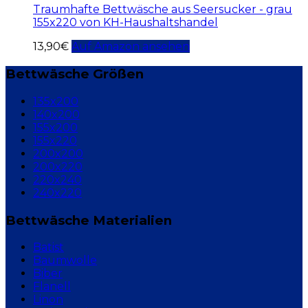
Traumhafte Bettwäsche aus Seersucker - grau
155x220 von KH-Haushaltshandel
13,90
€
Auf Amazon ansehen
Bettwäsche Größen
135x200
140x200
155x200
155x220
200x200
200x220
220x240
240x220
Bettwäsche Materialien
Batist
Baumwolle
Biber
Flanell
Linon