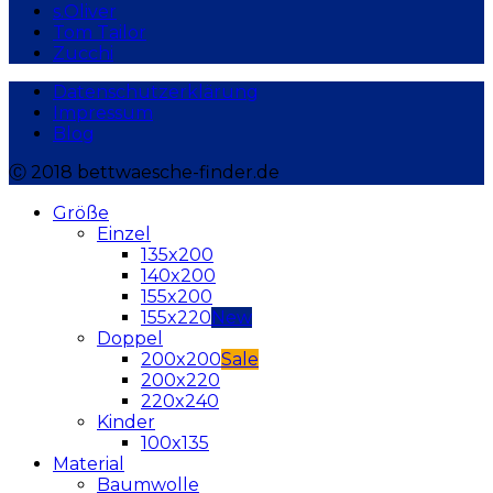
s.Oliver
Tom Tailor
Zucchi
Datenschutzerklärung
Impressum
Blog
Ⓒ 2018 bettwaesche-finder.de
Größe
Einzel
135x200
140x200
155x200
155x220
Doppel
200x200
200x220
220x240
Kinder
100x135
Material
Baumwolle