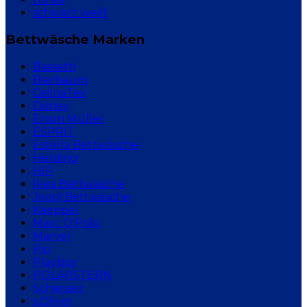
schwarz weiß
Bettwäsche Marken
Bassetti
Bierbaum
CelinaTex
Disney
Erwin Müller
ESPRIT
Estella Bettwäsche
Herding
HIP
Ikea Bettwäsche
Joop! Bettwäsche
Kaeppel
Marc O'Polo
Marvel
Pip
Playboy
POLARSTERN
Schiesser
s.Oliver