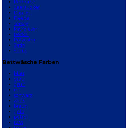
Renforcé
Seersucker
Damast
Fleece
Jersey
Microfaser
Perkal
Polyester
Satin
Seide
Bettwäsche Farben
blau
grau
grün
rot
schwarz
weiß
braun
gelb
petrol
rosa
türkis