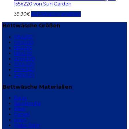
155x220 von Sun Garden
39,90
€
Auf Amazon ansehen
Bettwäsche Größen
135x200
140x200
155x200
155x220
200x200
200x220
220x240
240x220
Bettwäsche Materialien
Batist
Baumwolle
Biber
Flanell
Linon
Mako-Satin