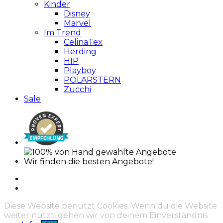
Kinder
Disney
Marvel
Im Trend
CelinaTex
Herding
HIP
Playboy
POLARSTERN
Zucchi
Sale
Wir finden die besten Angebote!
Diese Website benutzt Cookies. Wenn du die Website
weiter nutzt, gehen wir von deinem Einverständnis