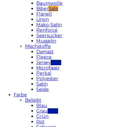
Baumwolle
Biber
Flanell
Linon
Mako-Satin
Renforcé
Seersucker
Musselin
Mischstoffe
Damast
Fleece
Jersey
Microfaser
Perkal
Polyester
Satin
Seide
Farbe
Beliebt
Blau
Grau
Grün
Rot