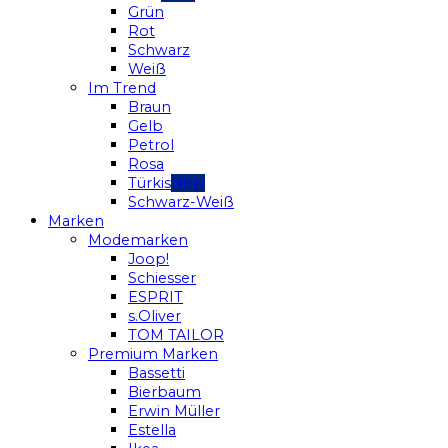
Grün
Rot
Schwarz
Weiß
Im Trend
Braun
Gelb
Petrol
Rosa
Türkis
Schwarz-Weiß
Marken
Modemarken
Joop!
Schiesser
ESPRIT
s.Oliver
TOM TAILOR
Premium Marken
Bassetti
Bierbaum
Erwin Müller
Estella