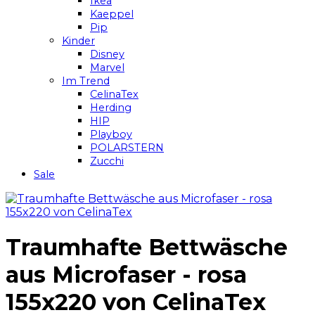
Ikea
Kaeppel
Pip
Kinder
Disney
Marvel
Im Trend
CelinaTex
Herding
HIP
Playboy
POLARSTERN
Zucchi
Sale
Traumhafte Bettwäsche
aus Microfaser - rosa
155x220 von CelinaTex