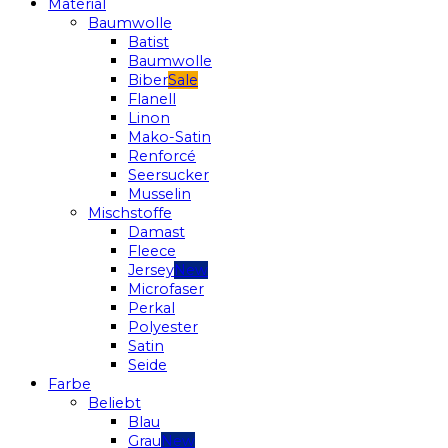
Material
Baumwolle
Batist
Baumwolle
Biber
Flanell
Linon
Mako-Satin
Renforcé
Seersucker
Musselin
Mischstoffe
Damast
Fleece
Jersey
Microfaser
Perkal
Polyester
Satin
Seide
Farbe
Beliebt
Blau
Grau