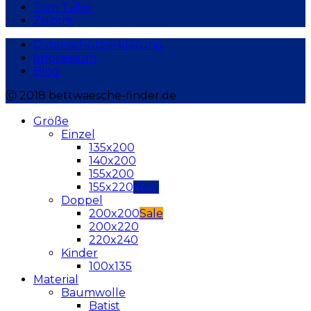
Tom Tailor
Zucchi
Datenschutzerklärung
Impressum
Blog
Ⓒ 2018 bettwaesche-finder.de
Größe
Einzel
135x200
140x200
155x200
155x220
Doppel
200x200
200x220
220x240
Kinder
100x135
Material
Baumwolle
Batist