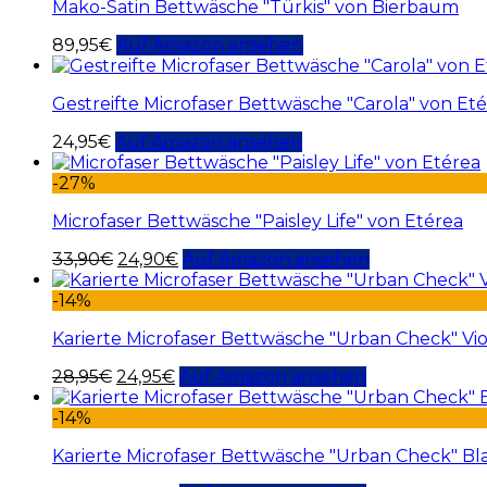
Mako-Satin Bettwäsche "Türkis" von Bierbaum
89,95
€
Auf Amazon ansehen
Gestreifte Microfaser Bettwäsche "Carola" von Et
24,95
€
Auf Amazon ansehen
-27%
Microfaser Bettwäsche "Paisley Life" von Etérea
33,90
€
24,90
€
Auf Amazon ansehen
-14%
Karierte Microfaser Bettwäsche "Urban Check" Vio
28,95
€
24,95
€
Auf Amazon ansehen
-14%
Karierte Microfaser Bettwäsche "Urban Check" Bl