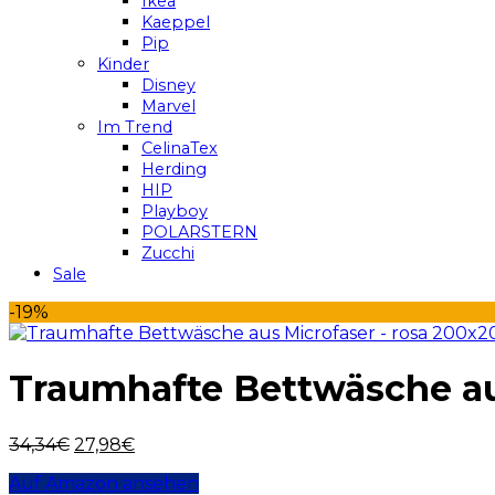
Ikea
Kaeppel
Pip
Kinder
Disney
Marvel
Im Trend
CelinaTex
Herding
HIP
Playboy
POLARSTERN
Zucchi
Sale
-19%
Traumhafte Bettwäsche aus
34,34
€
27,98
€
Auf Amazon ansehen