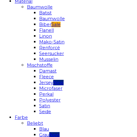
Material
Baumwolle
Batist
Baumwolle
Biber
Flanell
Linon
Mako-Satin
Renforcé
Seersucker
Musselin
Mischstoffe
Damast
Fleece
Jersey
Microfaser
Perkal
Polyester
Satin
Seide
Farbe
Beliebt
Blau
Grau