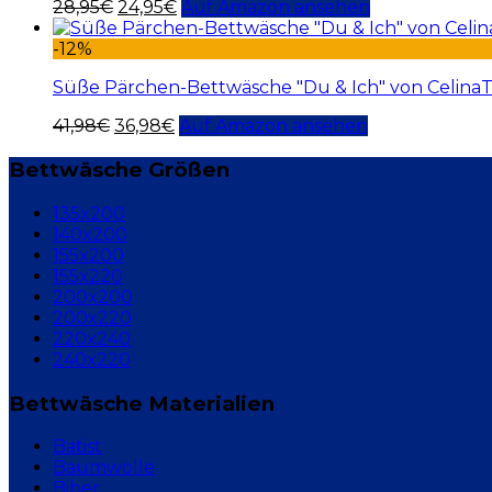
28,95
€
24,95
€
Auf Amazon ansehen
-12%
Süße Pärchen-Bettwäsche "Du & Ich" von Celina
41,98
€
36,98
€
Auf Amazon ansehen
Bettwäsche Größen
135x200
140x200
155x200
155x220
200x200
200x220
220x240
240x220
Bettwäsche Materialien
Batist
Baumwolle
Biber