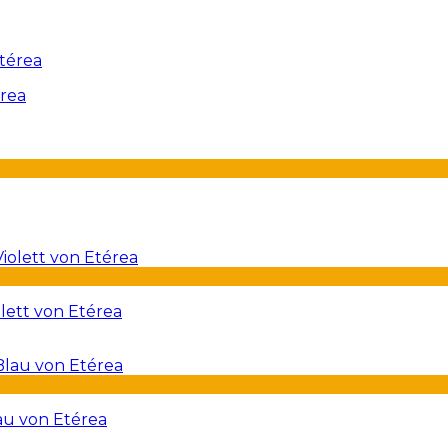
érea
lett von Etérea
au von Etérea