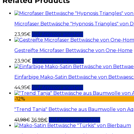
Related Products
Microfaser Bettwäsche "Hypnosis Triangles" von 
23,95
€
Auf Amazon ansehen
Gestreifte Microfaser Bettwäsche von One-Home
23,90
€
Auf Amazon ansehen
Einfarbige Mako-Satin Bettwäsche von Bettwaesch
44,95
€
Auf Amazon ansehen
-12%
"Trend Tanja" Bettwäsche aus Baumwolle von A
41,98
€
36,98
€
Auf Amazon ansehen