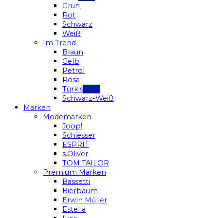
Grün
Rot
Schwarz
Weiß
Im Trend
Braun
Gelb
Petrol
Rosa
Türkis
Schwarz-Weiß
Marken
Modemarken
Joop!
Schiesser
ESPRIT
s.Oliver
TOM TAILOR
Premium Marken
Bassetti
Bierbaum
Erwin Müller
Estella