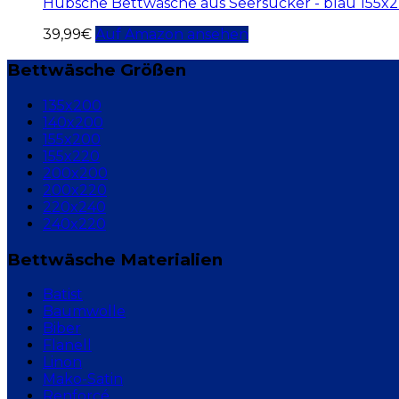
Hübsche Bettwäsche aus Seersucker - blau 155x2
39,99
€
Auf Amazon ansehen
Bettwäsche Größen
135x200
140x200
155x200
155x220
200x200
200x220
220x240
240x220
Bettwäsche Materialien
Batist
Baumwolle
Biber
Flanell
Linon
Mako-Satin
Renforcé