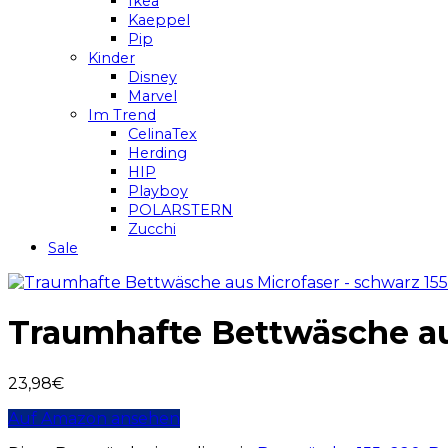
Ikea
Kaeppel
Pip
Kinder
Disney
Marvel
Im Trend
CelinaTex
Herding
HIP
Playboy
POLARSTERN
Zucchi
Sale
Traumhafte Bettwäsche au
23,98
€
Auf Amazon ansehen