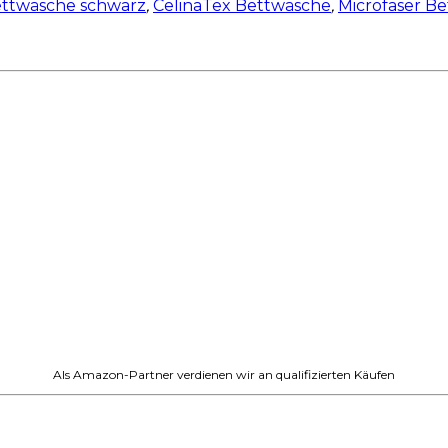
ttwäsche schwarz
,
CelinaTex Bettwäsche
,
Microfaser B
Als Amazon-Partner verdienen wir an qualifizierten Käufen