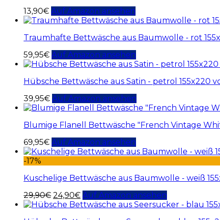
13,90
€
Auf Amazon ansehen
Traumhafte Bettwäsche aus Baumwolle - rot 15
59,95
€
Auf Amazon ansehen
Hübsche Bettwäsche aus Satin - petrol 155x220 
39,95
€
Auf Amazon ansehen
Blumige Flanell Bettwäsche "French Vintage Whi
69,95
€
Auf Amazon ansehen
-17%
Kuschelige Bettwäsche aus Baumwolle - weiß 155
29,90
€
24,90
€
Auf Amazon ansehen