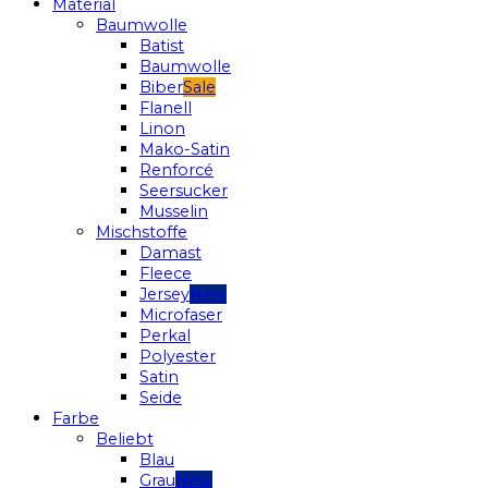
Material
Baumwolle
Batist
Baumwolle
Biber
Flanell
Linon
Mako-Satin
Renforcé
Seersucker
Musselin
Mischstoffe
Damast
Fleece
Jersey
Microfaser
Perkal
Polyester
Satin
Seide
Farbe
Beliebt
Blau
Grau