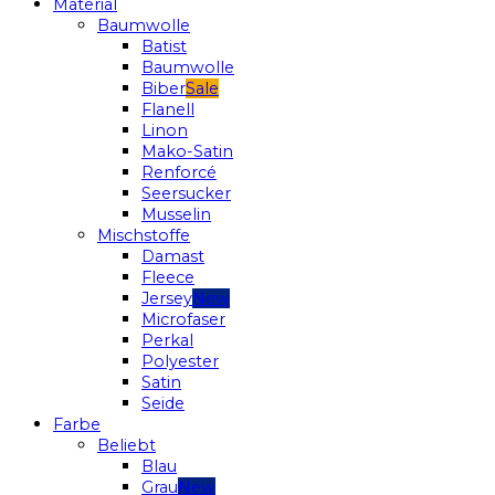
Material
Baumwolle
Batist
Baumwolle
Biber
Flanell
Linon
Mako-Satin
Renforcé
Seersucker
Musselin
Mischstoffe
Damast
Fleece
Jersey
Microfaser
Perkal
Polyester
Satin
Seide
Farbe
Beliebt
Blau
Grau