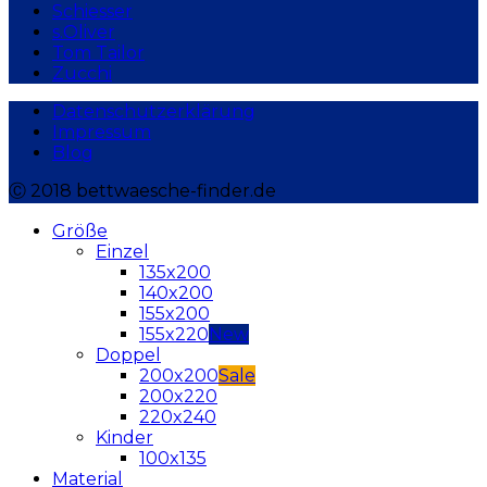
Schiesser
s.Oliver
Tom Tailor
Zucchi
Datenschutzerklärung
Impressum
Blog
Ⓒ 2018 bettwaesche-finder.de
Größe
Einzel
135x200
140x200
155x200
155x220
Doppel
200x200
200x220
220x240
Kinder
100x135
Material