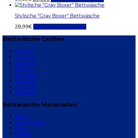
Stylische "Gray Boxer" Bettwäsche
28,99
€
Auf Amazon ansehen
Bettwäsche Größen
135x200
140x200
155x200
155x220
200x200
200x220
220x240
240x220
Bettwäsche Materialien
Batist
Baumwolle
Biber
Flanell