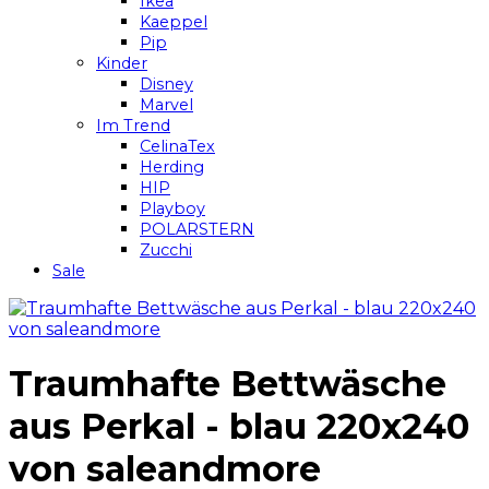
Ikea
Kaeppel
Pip
Kinder
Disney
Marvel
Im Trend
CelinaTex
Herding
HIP
Playboy
POLARSTERN
Zucchi
Sale
Traumhafte Bettwäsche
aus Perkal - blau 220x240
von saleandmore