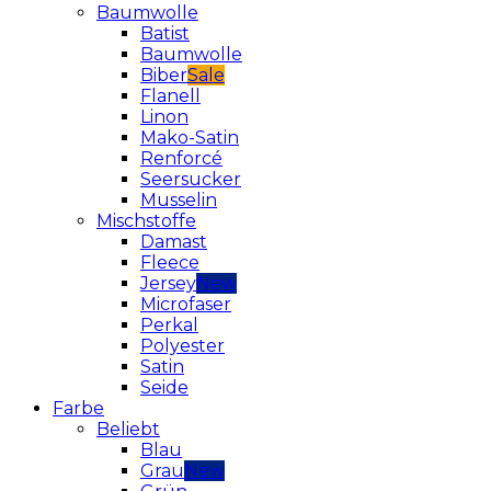
Baumwolle
Batist
Baumwolle
Biber
Flanell
Linon
Mako-Satin
Renforcé
Seersucker
Musselin
Mischstoffe
Damast
Fleece
Jersey
Microfaser
Perkal
Polyester
Satin
Seide
Farbe
Beliebt
Blau
Grau