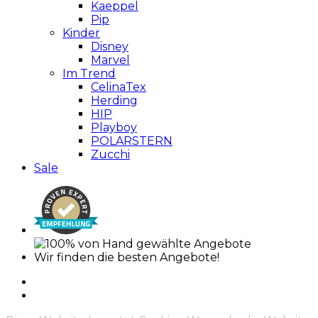
Kaeppel
Pip
Kinder
Disney
Marvel
Im Trend
CelinaTex
Herding
HIP
Playboy
POLARSTERN
Zucchi
Sale
Wir finden die besten Angebote!