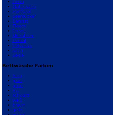
Linon
Mako-Satin
Renforcé
Seersucker
Damast
Fleece
Jersey
Microfaser
Perkal
Polyester
Satin
Seide
Bettwäsche Farben
blau
grau
grün
rot
schwarz
weiß
braun
gelb
petrol