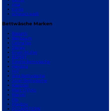
rosa
türkis
schwarz weiß
Bettwäsche Marken
Bassetti
Bierbaum
CelinaTex
Disney
Erwin Müller
ESPRIT
Estella Bettwäsche
Herding
HIP
Ikea Bettwäsche
Joop! Bettwäsche
Kaeppel
Marc O'Polo
Marvel
Pip
Playboy
POLARSTERN