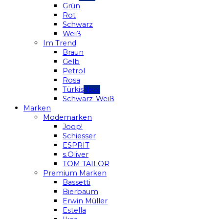
Grün
Rot
Schwarz
Weiß
Im Trend
Braun
Gelb
Petrol
Rosa
Türkis
Schwarz-Weiß
Marken
Modemarken
Joop!
Schiesser
ESPRIT
s.Oliver
TOM TAILOR
Premium Marken
Bassetti
Bierbaum
Erwin Müller
Estella