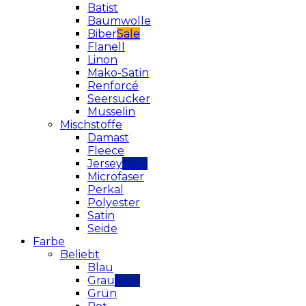
Batist
Baumwolle
Biber
Flanell
Linon
Mako-Satin
Renforcé
Seersucker
Musselin
Mischstoffe
Damast
Fleece
Jersey
Microfaser
Perkal
Polyester
Satin
Seide
Farbe
Beliebt
Blau
Grau
Grün