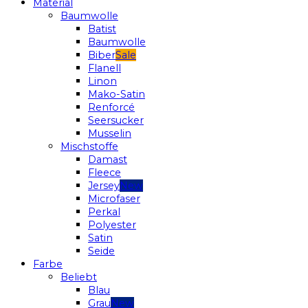
Material
Baumwolle
Batist
Baumwolle
Biber
Flanell
Linon
Mako-Satin
Renforcé
Seersucker
Musselin
Mischstoffe
Damast
Fleece
Jersey
Microfaser
Perkal
Polyester
Satin
Seide
Farbe
Beliebt
Blau
Grau