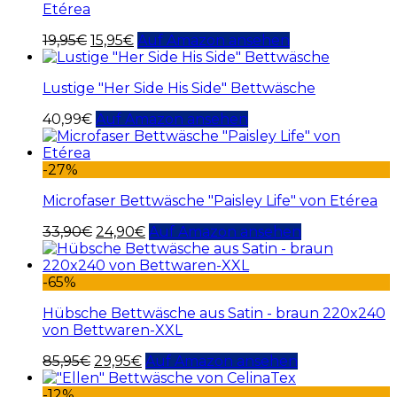
Etérea
19,95
€
15,95
€
Auf Amazon ansehen
Lustige "Her Side His Side" Bettwäsche
40,99
€
Auf Amazon ansehen
-27%
Microfaser Bettwäsche "Paisley Life" von Etérea
33,90
€
24,90
€
Auf Amazon ansehen
-65%
Hübsche Bettwäsche aus Satin - braun 220x240
von Bettwaren-XXL
85,95
€
29,95
€
Auf Amazon ansehen
-12%