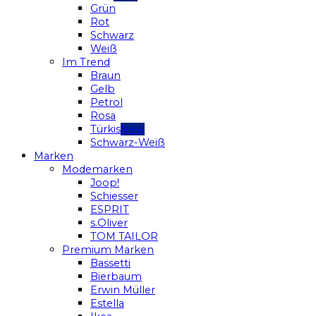
Grün
Rot
Schwarz
Weiß
Im Trend
Braun
Gelb
Petrol
Rosa
Türkis
Schwarz-Weiß
Marken
Modemarken
Joop!
Schiesser
ESPRIT
s.Oliver
TOM TAILOR
Premium Marken
Bassetti
Bierbaum
Erwin Müller
Estella