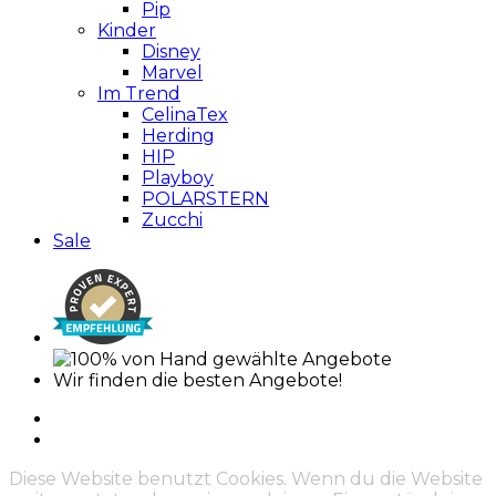
Pip
Kinder
Disney
Marvel
Im Trend
CelinaTex
Herding
HIP
Playboy
POLARSTERN
Zucchi
Sale
Wir finden die besten Angebote!
Diese Website benutzt Cookies. Wenn du die Website