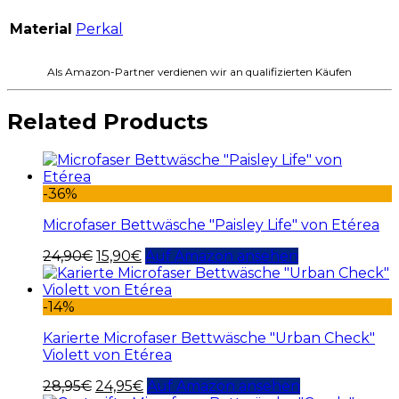
Material
Perkal
Als Amazon-Partner verdienen wir an qualifizierten Käufen
Related Products
-36%
Microfaser Bettwäsche "Paisley Life" von Etérea
24,90
€
15,90
€
Auf Amazon ansehen
-14%
Karierte Microfaser Bettwäsche "Urban Check"
Violett von Etérea
28,95
€
24,95
€
Auf Amazon ansehen