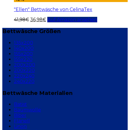
"Ellen" Bettwäsche von CelinaTex
41,98
€
36,98
€
Auf Amazon ansehen
Bettwäsche Größen
135x200
140x200
155x200
155x220
200x200
200x220
220x240
240x220
Bettwäsche Materialien
Batist
Baumwolle
Biber
Flanell
Linon