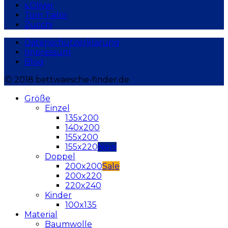
s.Oliver
Tom Tailor
Zucchi
Datenschutzerklärung
Impressum
Blog
Ⓒ 2018 bettwaesche-finder.de
Größe
Einzel
135x200
140x200
155x200
155x220
Doppel
200x200
200x220
220x240
Kinder
100x135
Material
Baumwolle