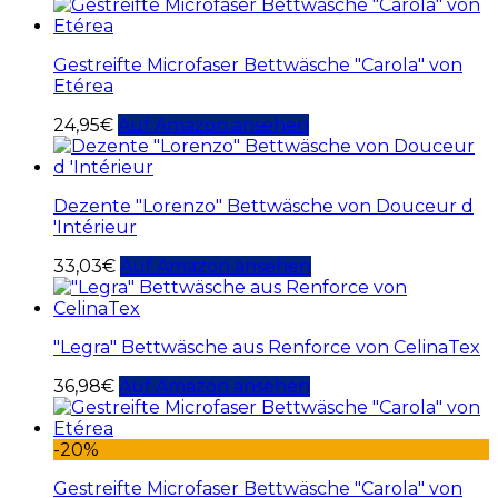
Gestreifte Microfaser Bettwäsche "Carola" von
Etérea
24,95
€
Auf Amazon ansehen
Dezente "Lorenzo" Bettwäsche von Douceur d
'Intérieur
33,03
€
Auf Amazon ansehen
"Legra" Bettwäsche aus Renforce von CelinaTex
36,98
€
Auf Amazon ansehen
-20%
Gestreifte Microfaser Bettwäsche "Carola" von