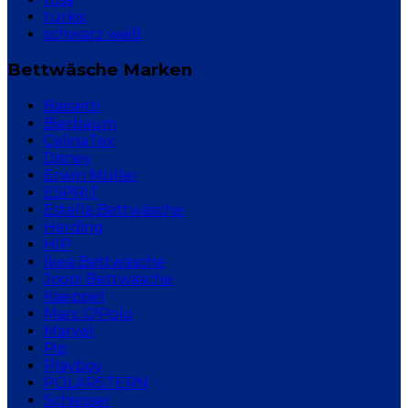
türkis
schwarz weiß
Bettwäsche Marken
Bassetti
Bierbaum
CelinaTex
Disney
Erwin Müller
ESPRIT
Estella Bettwäsche
Herding
HIP
Ikea Bettwäsche
Joop! Bettwäsche
Kaeppel
Marc O'Polo
Marvel
Pip
Playboy
POLARSTERN
Schiesser