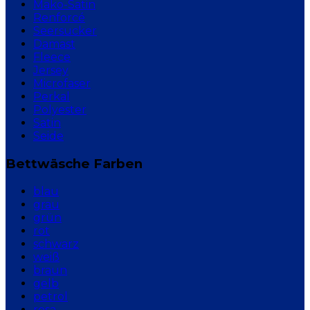
Mako-Satin
Renforcé
Seersucker
Damast
Fleece
Jersey
Microfaser
Perkal
Polyester
Satin
Seide
Bettwäsche Farben
blau
grau
grün
rot
schwarz
weiß
braun
gelb
petrol
rosa