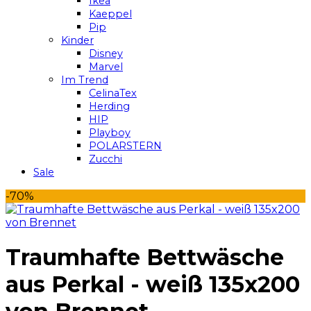
Ikea
Kaeppel
Pip
Kinder
Disney
Marvel
Im Trend
CelinaTex
Herding
HIP
Playboy
POLARSTERN
Zucchi
Sale
-70%
Traumhafte Bettwäsche
aus Perkal - weiß 135x200