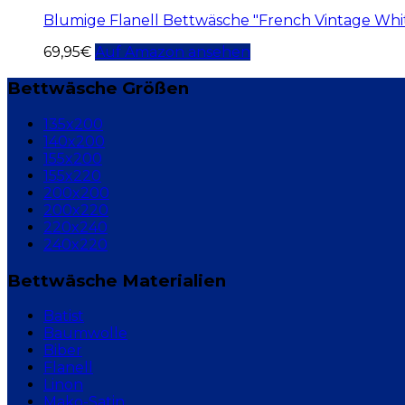
Blumige Flanell Bettwäsche "French Vintage Whi
69,95
€
Auf Amazon ansehen
Bettwäsche Größen
135x200
140x200
155x200
155x220
200x200
200x220
220x240
240x220
Bettwäsche Materialien
Batist
Baumwolle
Biber
Flanell
Linon
Mako-Satin