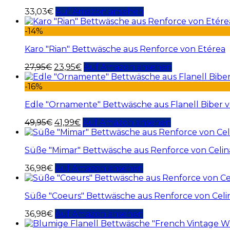
33,03
€
Auf Amazon ansehen
-14%
Karo "Rian" Bettwäsche aus Renforce von Etérea
27,95
€
23,95
€
Auf Amazon ansehen
-16%
Edle "Ornamente" Bettwäsche aus Flanell Biber 
49,95
€
41,99
€
Auf Amazon ansehen
Süße "Mimar" Bettwäsche aus Renforce von Celi
36,98
€
Auf Amazon ansehen
Süße "Coeurs" Bettwäsche aus Renforce von Celi
36,98
€
Auf Amazon ansehen