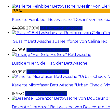
-38%
Karierte Feinbiber Bettwäsche "Dessin" von Bier
44,95
€
27,99
€
Auf Amazon ansehen
"Susan" Bettwäsche aus Renforce von CelinaTex
44,98
€
Auf Amazon ansehen
Lustige "Her Side His Side" Bettwäsche
40,99
€
Auf Amazon ansehen
Karierte Microfaser Bettwäsche "Urban Check" Vio
15,95
€
Auf Amazon ansehen
Dezente "Lorenzo" Bettwäsche von Douceur d 'In