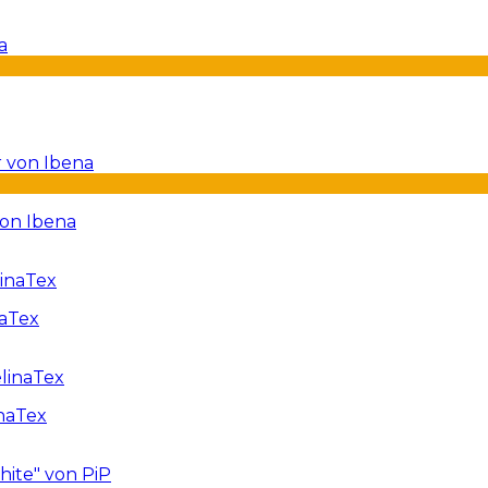
von Ibena
naTex
naTex