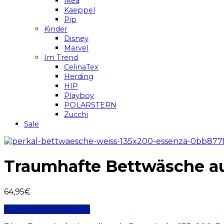
Ikea
Kaeppel
Pip
Kinder
Disney
Marvel
Im Trend
CelinaTex
Herding
HIP
Playboy
POLARSTERN
Zucchi
Sale
Traumhafte Bettwäsche au
64,95
€
Auf Amazon ansehen