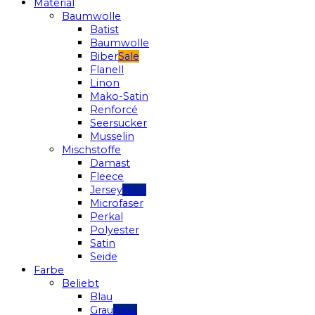
Material
Baumwolle
Batist
Baumwolle
Biber
Flanell
Linon
Mako-Satin
Renforcé
Seersucker
Musselin
Mischstoffe
Damast
Fleece
Jersey
Microfaser
Perkal
Polyester
Satin
Seide
Farbe
Beliebt
Blau
Grau