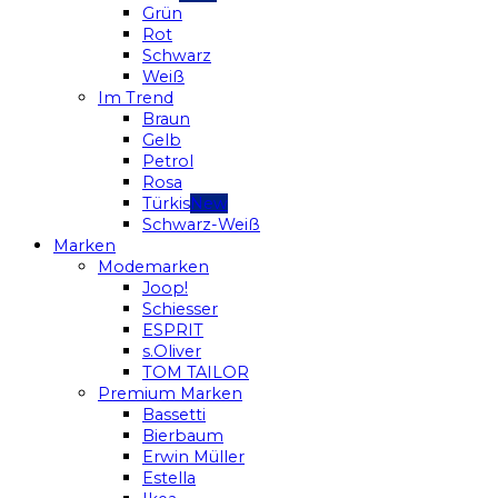
Grün
Rot
Schwarz
Weiß
Im Trend
Braun
Gelb
Petrol
Rosa
Türkis
Schwarz-Weiß
Marken
Modemarken
Joop!
Schiesser
ESPRIT
s.Oliver
TOM TAILOR
Premium Marken
Bassetti
Bierbaum
Erwin Müller
Estella