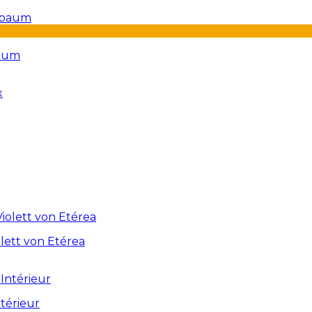
baum
lett von Etérea
térieur