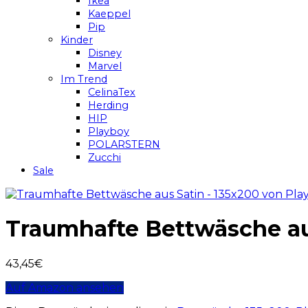
Ikea
Kaeppel
Pip
Kinder
Disney
Marvel
Im Trend
CelinaTex
Herding
HIP
Playboy
POLARSTERN
Zucchi
Sale
Traumhafte Bettwäsche au
43,45
€
Auf Amazon ansehen