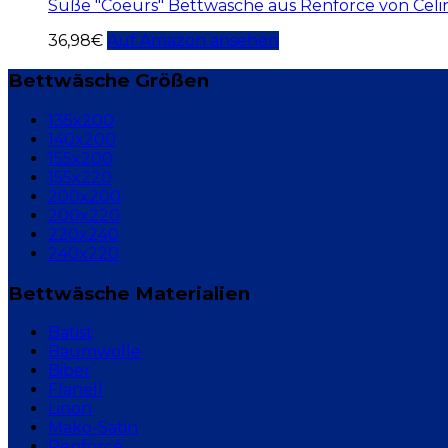
Süße "Coeurs" Bettwäsche aus Renforce von Celi
36,98
€
Auf Amazon ansehen
Bettwäsche Größen
135x200
140x200
155x200
155x220
200x200
200x220
220x240
240x220
Bettwäsche Materialien
Batist
Baumwolle
Biber
Flanell
Linon
Mako-Satin
Renforcé