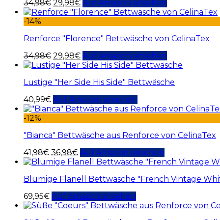
34,98
€
29,98
€
Auf Amazon ansehen
-14%
Renforce "Florence" Bettwäsche von CelinaTex
34,98
€
29,98
€
Auf Amazon ansehen
Lustige "Her Side His Side" Bettwäsche
40,99
€
Auf Amazon ansehen
-12%
"Bianca" Bettwäsche aus Renforce von CelinaTex
41,98
€
36,98
€
Auf Amazon ansehen
Blumige Flanell Bettwäsche "French Vintage Whi
69,95
€
Auf Amazon ansehen