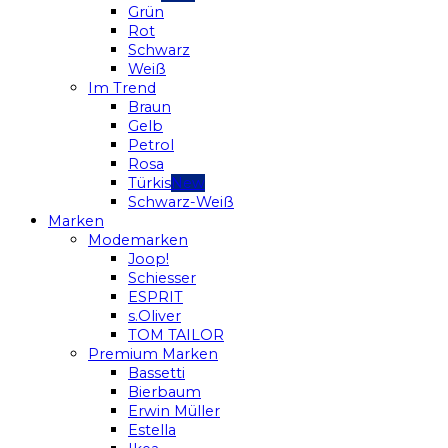
Grün
Rot
Schwarz
Weiß
Im Trend
Braun
Gelb
Petrol
Rosa
Türkis
Schwarz-Weiß
Marken
Modemarken
Joop!
Schiesser
ESPRIT
s.Oliver
TOM TAILOR
Premium Marken
Bassetti
Bierbaum
Erwin Müller
Estella