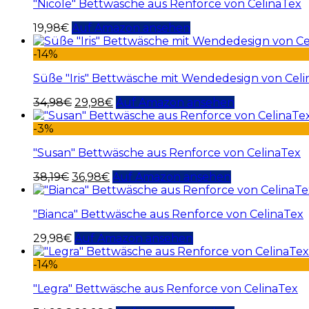
"Nicole" Bettwäsche aus Renforce von CelinaTex
19,98
€
Auf Amazon ansehen
-14%
Süße "Iris" Bettwäsche mit Wendedesign von Cel
34,98
€
29,98
€
Auf Amazon ansehen
-3%
"Susan" Bettwäsche aus Renforce von CelinaTex
38,19
€
36,98
€
Auf Amazon ansehen
"Bianca" Bettwäsche aus Renforce von CelinaTex
29,98
€
Auf Amazon ansehen
-14%
"Legra" Bettwäsche aus Renforce von CelinaTex