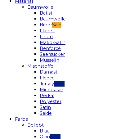
Material
Baumwolle
Batist
Baumwolle
Biber
Flanell
Linon
Mako-Satin
Renforcé
Seersucker
Musselin
Mischstoffe
Damast
Fleece
Jersey
Microfaser
Perkal
Polyester
Satin
Seide
Farbe
Beliebt
Blau
Grau