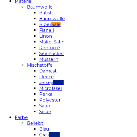
Material
Baumwolle
Batist
Baumwolle
Biber
Flanell
Linon
Mako-Satin
Renforcé
Seersucker
Musselin
Mischstoffe
Damast
Fleece
Jersey
Microfaser
Perkal
Polyester
Satin
Seide
Farbe
Beliebt
Blau
Grau