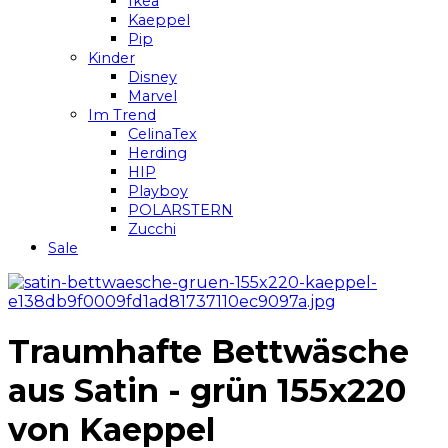
Ikea
Kaeppel
Pip
Kinder
Disney
Marvel
Im Trend
CelinaTex
Herding
HIP
Playboy
POLARSTERN
Zucchi
Sale
Traumhafte Bettwäsche
aus Satin - grün 155x220
von Kaeppel