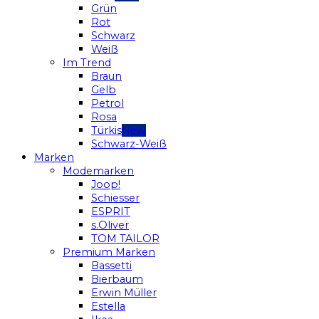
Grün
Rot
Schwarz
Weiß
Im Trend
Braun
Gelb
Petrol
Rosa
Türkis
Schwarz-Weiß
Marken
Modemarken
Joop!
Schiesser
ESPRIT
s.Oliver
TOM TAILOR
Premium Marken
Bassetti
Bierbaum
Erwin Müller
Estella