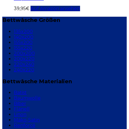
39,95
€
Auf Amazon ansehen
Bettwäsche Größen
135x200
140x200
155x200
155x220
200x200
200x220
220x240
240x220
Bettwäsche Materialien
Batist
Baumwolle
Biber
Flanell
Linon
Mako-Satin
Renforcé