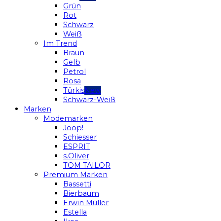
Grün
Rot
Schwarz
Weiß
Im Trend
Braun
Gelb
Petrol
Rosa
Türkis
Schwarz-Weiß
Marken
Modemarken
Joop!
Schiesser
ESPRIT
s.Oliver
TOM TAILOR
Premium Marken
Bassetti
Bierbaum
Erwin Müller
Estella