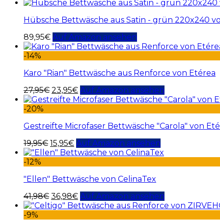
Hübsche Bettwäsche aus Satin - grün 220x240 v
89,95
€
Auf Amazon ansehen
-14%
Karo "Rian" Bettwäsche aus Renforce von Etérea
27,95
€
23,95
€
Auf Amazon ansehen
-20%
Gestreifte Microfaser Bettwäsche "Carola" von Et
19,95
€
15,95
€
Auf Amazon ansehen
-12%
"Ellen" Bettwäsche von CelinaTex
41,98
€
36,98
€
Auf Amazon ansehen
-9%