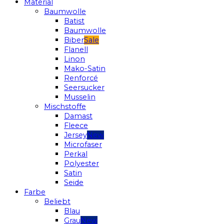
Material
Baumwolle
Batist
Baumwolle
Biber
Flanell
Linon
Mako-Satin
Renforcé
Seersucker
Musselin
Mischstoffe
Damast
Fleece
Jersey
Microfaser
Perkal
Polyester
Satin
Seide
Farbe
Beliebt
Blau
Grau