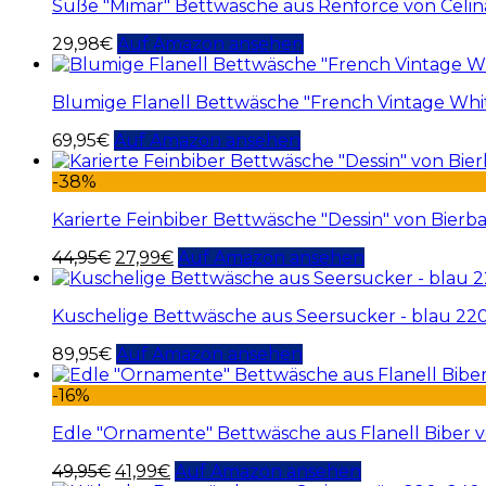
Süße "Mimar" Bettwäsche aus Renforce von Celi
29,98
€
Auf Amazon ansehen
Blumige Flanell Bettwäsche "French Vintage Whi
69,95
€
Auf Amazon ansehen
-38%
Karierte Feinbiber Bettwäsche "Dessin" von Bier
44,95
€
27,99
€
Auf Amazon ansehen
Kuschelige Bettwäsche aus Seersucker - blau 2
89,95
€
Auf Amazon ansehen
-16%
Edle "Ornamente" Bettwäsche aus Flanell Biber 
49,95
€
41,99
€
Auf Amazon ansehen