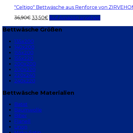
"Celtigo" Bettwäsche aus Renforce von ZIRVEH
36,90
€
33,50
€
Auf Amazon ansehen
Bettwäsche Größen
135x200
140x200
155x200
155x220
200x200
200x220
220x240
240x220
Bettwäsche Materialien
Batist
Baumwolle
Biber
Flanell
Linon
Mako-Satin