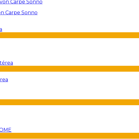
on Carpe Sonno
érea