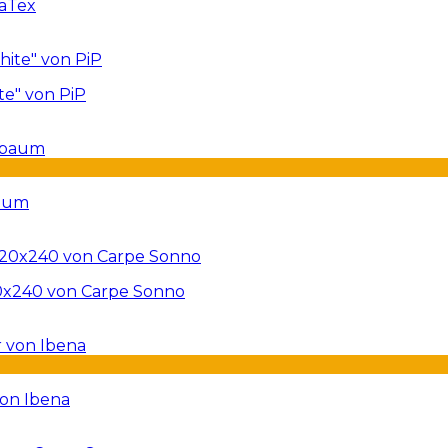
naTex
te" von PiP
baum
20x240 von Carpe Sonno
von Ibena