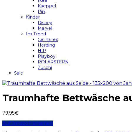
Ikea
Kaeppel
Pip
Kinder
Disney
Marvel
Im Trend
CelinaTex
Herding
HIP
Playboy
POLARSTERN
Zucchi
Sale
Traumhafte Bettwäsche au
79,95
€
Auf Amazon ansehen