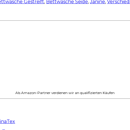
ttwäsche Gestreift
,
Bettwäsche Seide
,
Janine
,
Verschie
Als Amazon-Partner verdienen wir an qualifizierten Käufen